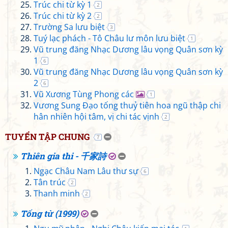
Trúc chi từ kỳ 1
2
Trúc chi từ kỳ 2
2
Trường Sa lưu biệt
3
Tuý lạc phách - Tô Châu lư môn lưu biệt
1
Vũ trung đăng Nhạc Dương lâu vọng Quân sơn kỳ
1
6
Vũ trung đăng Nhạc Dương lâu vọng Quân sơn kỳ
2
6
Vũ Xương Tùng Phong các
1
Vương Sung Đạo tống thuỷ tiên hoa ngũ thập chi
hân nhiên hội tâm, vị chi tác vịnh
2
TUYỂN TẬP CHUNG
7
Thiên gia thi - 千家詩
Ngạc Châu Nam Lâu thư sự
6
Tân trúc
2
Thanh minh
2
Tống từ (1999)