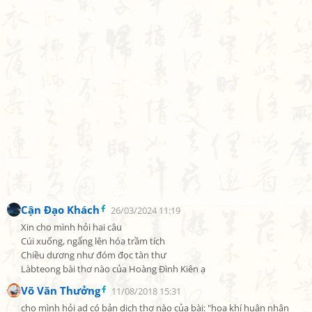
Cận Đạo Khách
26/03/2024 11:19
Xin cho mình hỏi hai câu

Cúi xuống, ngẩng lên hóa trầm tích

Chiều dương như đóm đọc tàn thư

Làbteong bài thơ nào của Hoàng Đình Kiên ạ
Võ Văn Thưởng
11/08/2018 15:31
cho mình hỏi ad có bản dịch thơ nào của bài: "hoa khí huân nhân 