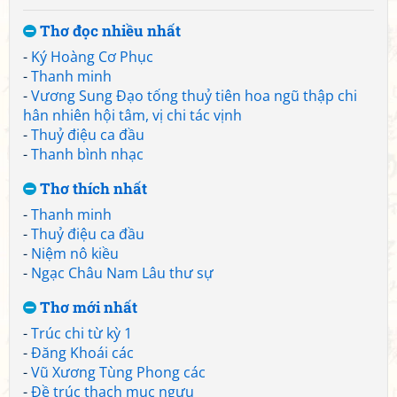
Thơ đọc nhiều nhất
-
Ký Hoàng Cơ Phục
-
Thanh minh
-
Vương Sung Đạo tống thuỷ tiên hoa ngũ thập chi
hân nhiên hội tâm, vị chi tác vịnh
-
Thuỷ điệu ca đầu
-
Thanh bình nhạc
Thơ thích nhất
-
Thanh minh
-
Thuỷ điệu ca đầu
-
Niệm nô kiều
-
Ngạc Châu Nam Lâu thư sự
Thơ mới nhất
-
Trúc chi từ kỳ 1
-
Đăng Khoái các
-
Vũ Xương Tùng Phong các
-
Đề trúc thạch mục ngưu