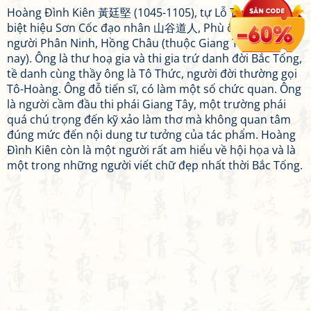
Hoàng Đình Kiên 黃廷堅 (1045-1105), tự Lỗ Trực 魯直,
biệt hiệu Sơn Cốc đạo nhân 山谷道人, Phù ông 涪翁,
người Phân Ninh, Hồng Châu (thuộc Giang Tây ngày
nay). Ông là thư hoạ gia và thi gia trứ danh đời Bắc Tống,
tề danh cùng thầy ông là Tô Thức, người đời thường gọi
Tô-Hoàng. Ông đỗ tiến sĩ, có làm một số chức quan. Ông
là người cầm đầu thi phái Giang Tây, một trường phái
quá chú trọng đến kỹ xảo làm thơ mà không quan tâm
đúng mức đến nội dung tư tưởng của tác phẩm. Hoàng
Đình Kiên còn là một người rất am hiểu về hội họa và là
một trong những người viết chữ đẹp nhất thời Bắc Tống.