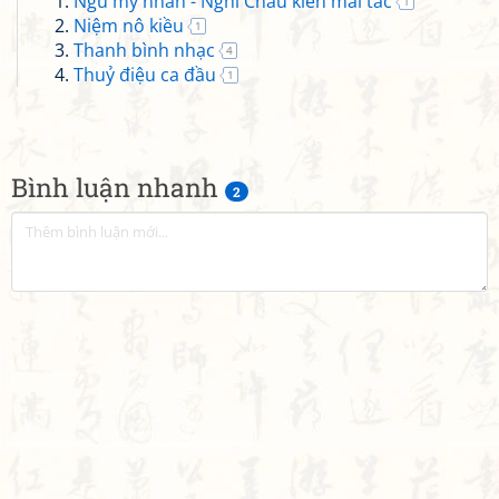
Ngu mỹ nhân - Nghi Châu kiến mai tác
1
Niệm nô kiều
1
Thanh bình nhạc
4
Thuỷ điệu ca đầu
1
Bình luận nhanh
2