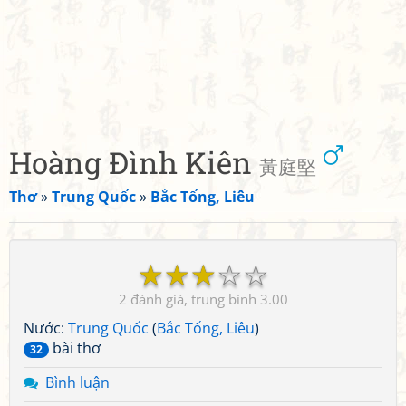
Hoàng Đình Kiên
黃庭堅
Thơ
»
Trung Quốc
»
Bắc Tống, Liêu
☆
☆
☆
☆
☆
2
3.00
Nước:
Trung Quốc
(
Bắc Tống, Liêu
)
bài thơ
32
Bình luận