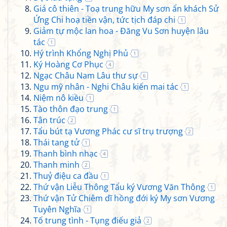
Giá cô thiên - Toạ trung hữu My sơn ẩn khách Sử
Ứng Chi hoạ tiền vận, tức tịch đáp chi
1
Giảm tự mộc lan hoa - Đăng Vu Sơn huyện lâu
tác
1
Hý trình Khổng Nghị Phủ
1
Ký Hoàng Cơ Phục
4
Ngạc Châu Nam Lâu thư sự
6
Ngu mỹ nhân - Nghi Châu kiến mai tác
1
Niệm nô kiều
1
Tào thôn đạo trung
1
Tân trúc
2
Tẩu bút tạ Vương Phác cư sĩ trụ trượng
2
Thái tang tử
1
Thanh bình nhạc
4
Thanh minh
2
Thuỷ điệu ca đầu
1
Thứ vận Liễu Thông Tẩu ký Vương Văn Thông
1
Thứ vận Tử Chiêm dĩ hồng đới ký My sơn Vương
Tuyên Nghĩa
1
Tố trung tình - Tụng điếu giả
2