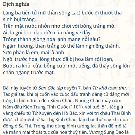
Dịch nghĩa
Lăng ba tiên tử (nữ thần sông Lạc) bước đi thướt tha
sinh bụi trắng,
Trên mặt nước nhởn nhơ chơi với bóng trăng mờ.
Ai đã gọi hồn đau đớn của nàng về đây,
Trồng thành giống hoa lạnh mang nỗi sầu?
Ngậm hương, thân trắng có thể làm nghiêng thành,
Sơn phàn là em, mai là anh.
Ngồi trước hoa, lòng thực đã bị hoa làm rối loạn,
Bước ra khỏi cửa, bỗng cười một tiếng, đã thấy sông lớn
chắn ngang trước mặt.
Bài này tuyển từ
Sơn Cốc tập
quyển 7, bản
Tứ khố toàn thư
.
Tác giả sau khi bị cuốn vào cuộc đấu tranh đảng cũ đảng mới
từng bị biếm trích đến Kiềm Châu, Nhung Châu mấy năm.
Năm đầu Kiến Trung Tĩnh Quốc (1101), với tuổi 51, tác giả
vâng chiếu từ Tứ Xuyên đến Hồ Bắc, xin với tri châu Thái Bình
được chờ mệnh ở Sa Thị, Kinh Châu, làm bài thơ này khi qua
đông ở Sa Thị. Trong thơ dùng hình tượng lạc thần để mô tả
vẻ mảnh mai thoát tục của hoa thuỷ tiên. Vương Sung Đạo là