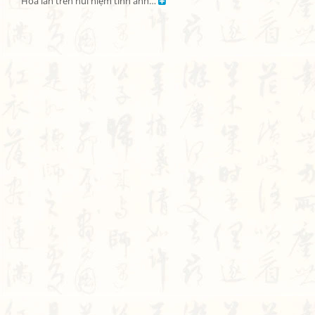
Hoa lan trên núi niệm tình anh… 