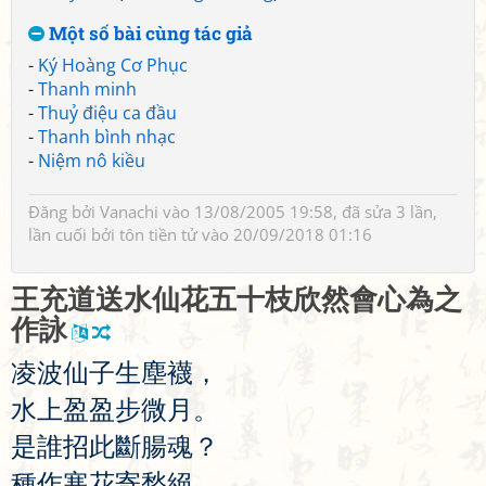
Một số bài cùng tác giả
-
Ký Hoàng Cơ Phục
-
Thanh minh
-
Thuỷ điệu ca đầu
-
Thanh bình nhạc
-
Niệm nô kiều
Đăng bởi
Vanachi
vào 13/08/2005 19:58, đã sửa 3 lần,
lần cuối bởi
tôn tiền tử
vào 20/09/2018 01:16
王
充
道
送
水
仙
花
五
十
枝
欣
然
會
心
為
之
作
詠
凌
波
仙
子
生
塵
襪
，
水
上
盈
盈
步
微
月
。
是
誰
招
此
斷
腸
魂
？
種
作
寒
花
寄
愁
絕
。