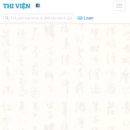
THI VIỆN
Toggl
naviga
Loạn