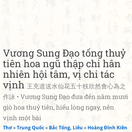
Vương Sung Đạo tống thuỷ
tiên hoa ngũ thập chi hân
nhiên hội tâm, vị chi tác
vịnh
王充道送水仙花五十枝欣然會心為之
作詠 • Vương Sung Đạo đưa đến năm mươi
giò hoa thuỷ tiên, hiểu lòng ngay, nên
vịnh một bài
Thơ
»
Trung Quốc
»
Bắc Tống, Liêu
»
Hoàng Đình Kiên