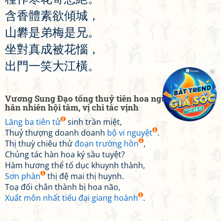
含
香
體
素
欲
傾
城
，
山
礬
是
弟
梅
是
兄
。
坐
對
真
成
被
花
惱
，
出
門
一
笑
大
江
橫
。
Vương Sung Đạo tống thuỷ tiên hoa ngũ thập chi
hân nhiên hội tâm, vị chi tác vịnh
Lăng ba tiên tử
sinh trần miệt,
Thuỷ thượng doanh doanh
bộ vi nguyệt
.
Thị thuỳ chiêu thử
đoạn trường hồn
,
Chủng tác hàn hoa ký sầu tuyệt?
Hàm hương thể tố dục khuynh thành,
Sơn phàn
thị đệ mai thị huynh.
Toạ đối chân thành bị hoa não,
Xuất môn nhất tiếu đại giang hoành
.