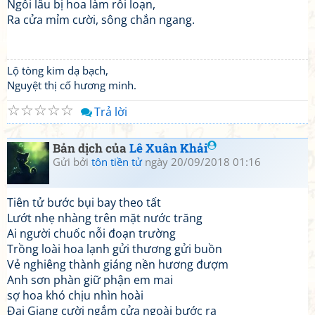
Ngồi lâu bị hoa làm rối loạn,
Ra cửa mỉm cười, sông chắn ngang.
Lộ tòng kim dạ bạch,
Nguyệt thị cố hương minh.
☆
☆
☆
☆
☆
Trả lời
Bản dịch của
Lê Xuân Khải
Gửi bởi
tôn tiền tử
ngày 20/09/2018 01:16
Tiên tử bước bụi bay theo tất
Lướt nhẹ nhàng trên mặt nước trăng
Ai người chuốc nỗi đoạn trường
Trồng loài hoa lạnh gửi thương gửi buồn
Vẻ nghiêng thành giáng nền hương đượm
Anh sơn phàn giữ phận em mai
sợ hoa khó chịu nhìn hoài
Đại Giang cười ngắm cửa ngoài bước ra