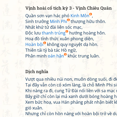
Vịnh hoài cổ tích kỳ 3 - Vịnh Chiêu Quân
Quần sơn vạn hác phó
Kinh Môn
,
Sinh trưởng
Minh Phi
thượng hữu thôn.
Nhất khứ tử đài liên sóc mạc,
Độc lưu
thanh trủng
hướng hoàng hôn.
Hoạ đồ tỉnh thức xuân phong diện,
Hoàn bội
không quy nguyệt dạ hồn.
Thiên tải tỳ bà tác Hồ ngữ,
Phân minh
oán hận
khúc trung luân.
Dịch nghĩa
Vượt qua nhiều núi non, muôn dòng suối, đi đ
Tại đây vẫn còn có xóm làng, là chỗ Minh Phi s
Khi nàng ra đi, cung Tử Đài nối liền với sa mạc
Bây giờ chỉ còn lại mả xanh dưới bóng hoàng h
Xem bức hoạ, vua Hán phảng phất nhận biết 
gió xuân.
Nhưng chỉ còn hồn nàng với hoàn bội trở về dư