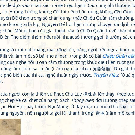
ng để dựa vào nhan sắc mà sẽ triệu hạnh. Các cung phi thường lo 
chỉ Vương Tường không đút lót nên chân dung không đến được 
guyên Đế chọn trong số chân dung, thấy Chiêu Quân tầm thường,
 mạo không ai bì kịp, Nguyên Đế hối hận nhưng chuyện đã định n
 khác. Một dị bản của giai thoại này là Chiêu Quân tự vẽ chân d
Diên Thọ điểm thêm nốt ruồi, thuật số thường gọi là tướng sát c
cương là một nơi hoang mạc rộng lớn, nàng ngồi trên ngựa buồn 
 và làm một số bái thơ ai oán, trong đó có bài
Chiêu Quân oá
ng qua nghe nỗi u oán cảm thương trong khúc điệu liền ruột gan
ả năng làm chim sa cá lặn (trầm ngư lạc nhạn 沉魚落雁). Do giai tho
 phổ biển của thi ca, nghệ thuật ngày trước.
Truyện Kiều
: “Quá 
”.
 của người con là thiền vu Phục Chu Luy 復株累 lên thay, theo tục
g chép về cái chết của nàng. Sách
Thông điển
đời Đường chép sau
ần Hồi Hột, nay thuộc Nội Mông. Ở đây mặc dù mùa thu cây cỏ 
ng nguyên, nên người ta gọi là “thanh trủng” 青塚 (nấm mồ xanh