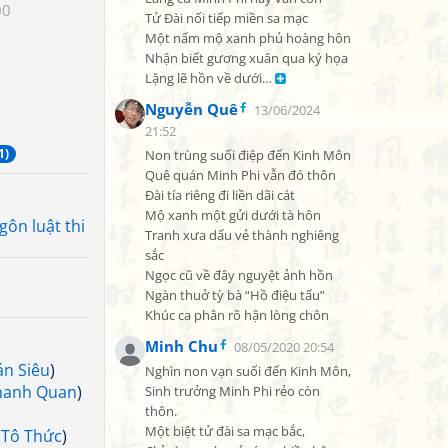
00
Tử Đài nối tiếp miền sa mạc

Một nấm mộ xanh phủ hoàng hôn

Nhận biết gương xuân qua ký họa

Lặng lẽ hồn về dưới… 
Nguyễn Quê
13/06/2024
21:52
1)
Non trùng suối điệp đến Kinh Môn

Quê quán Minh Phi vẫn đó thôn

Đài tía riêng đi liền dãi cát

Mộ xanh một gửi dưới tà hôn

gôn luật thi
Tranh xưa dấu vẻ thành nghiêng 
sắc

Ngọc cũ về đây nguyệt ảnh hồn

Ngàn thuở tỳ bà “Hồ điệu tấu”

Khúc ca phân rõ hận lòng chôn
Minh Chu
08/05/2020 20:54
n Siêu
)
Nghìn non vạn suối đến Kinh Môn,

hanh Quan
)
Sinh trưởng Minh Phi rẻo còn 
thôn.

Một biệt tử đài sa mạc bắc,

(
Tô Thức
)