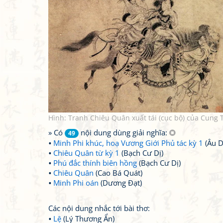
Hình: Tranh Chiêu Quân xuất tái (cục bộ) của Cu
» Có
nội dung dùng giải nghĩa:
49
Minh Phi khúc, hoạ Vương Giới Phủ tác kỳ 1
(Âu D
Chiêu Quân từ kỳ 1
(Bạch Cư Dị)
Phú đắc thính biên hồng
(Bạch Cư Dị)
Chiêu Quân
(Cao Bá Quát)
Minh Phi oán
(Dương Đạt)
Các nội dung nhắc tới bài thơ:
Lệ
(Lý Thương Ẩn)