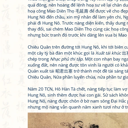
quá đông, nên hoàng đế lệnh hoạ sư vẽ lại chân du
hoạ công Mao Diên Thọ 毛延壽 để được vẽ cho đẹp, 
Hung Nô đến chầu, xin mỹ nhân để làm yên chi, N
phái đi Hung Nô. Trước nàng diện kiến, thấy dung
thay đổi, sai chém Mao Diên Thọ cùng các hoạ công
nhưng bức tranh đó trước khi dâng lên vua bị Mao 
Chiêu Quân trên đường tới Hung Nô, khi tới biên 
một cây tỳ bà đàn một khúc gọi là
Xuất tái khúc
出塞曲
chép trong
Nhạc phủ thi tập
. Một con nhạn bay nga
xuống đất, nên nàng được tôn vinh là người có kh
Quân xuất tái 昭君出塞 trở thành một đề tài sáng tác
Chiêu Quân, Nửa phần luyến chúa, nửa phần tư gia
Năm 20 TCN, Hô Hàn Tà chết, nàng tiếp tục làm vợ
Hung Nô, sinh thêm được hai con gái. Sử sách khôn
Hung Nô, nàng được chôn ở bờ nam sông Đại Hắc g
nhưng mộ nàng vẫn quanh năm xanh tươi như ở tru