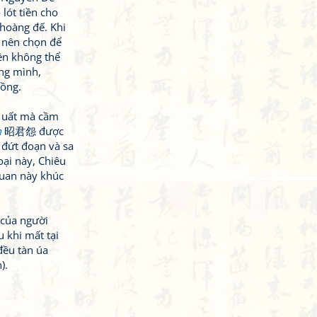
lót tiền cho
hoàng đế. Khi
 nên chọn để
ên không thể
ung mình,
hồng.
u uất mà cầm
n
昭君怨 được
 đứt đoạn và sa
ại này, Chiêu
quan này khúc
 của người
 khi mất tại
đều tàn úa
).