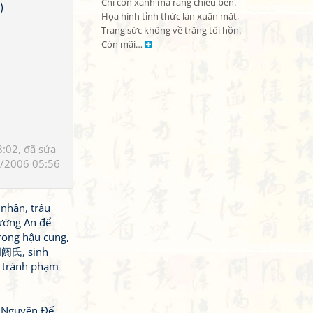
Chỉ còn xanh mả ráng chiều bên.

)
Họa hình tỉnh thức làn xuân mặt,

Trang sức không về trăng tối hồn.

Còn mãi… 
:02, đã sửa
/2006 05:56
nhân, trâu
ường An để
rong hậu cung,
寧胡阏氏, sinh
ể tránh phạm
n Nguyên Đế