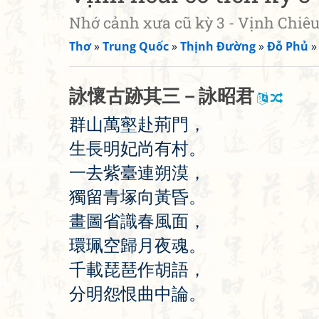
Nhớ cảnh xưa cũ kỳ 3 - Vịnh Chiê
Thơ
»
Trung Quốc
»
Thịnh Đường
»
Đỗ Phủ
詠
懷
古
跡
其
三
－
詠
昭
君
群
山
萬
壑
赴
荊
門
，
生
長
明
妃
尚
有
村
。
一
去
紫
臺
連
朔
漠
，
獨
留
青
塚
向
黃
昏
。
畫
圖
省
識
春
風
面
，
環
珮
空
歸
月
夜
魂
。
千
載
琵
琶
作
胡
語
，
分
明
怨
恨
曲
中
論
。