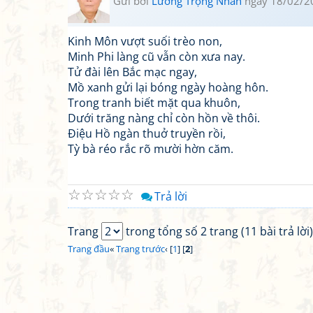
Gửi bởi
Lương Trọng Nhàn
ngày 18/02/2
Kinh Môn vượt suối trèo non,
Minh Phi làng cũ vẫn còn xưa nay.
Tử đài lên Bắc mạc ngay,
Mồ xanh gửi lại bóng ngày hoàng hôn.
Trong tranh biết mặt qua khuôn,
Dưới trăng nàng chỉ còn hồn về thôi.
Điệu Hồ ngàn thuở truyền rồi,
Tỳ bà réo rắc rõ mười hờn căm.
☆
☆
☆
☆
☆
Trả lời
Trang
trong tổng số 2 trang (11 bài trả lời)
Trang đầu
«
Trang trước
‹ [
1
] [
2
]