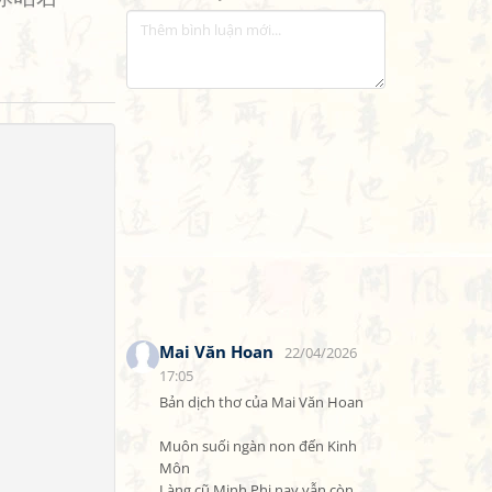
Mai Văn Hoan
22/04/2026
17:05
Bản dịch thơ của Mai Văn Hoan

Muôn suối ngàn non đến Kinh 
Môn

Làng cũ Minh Phi nay vẫn còn
