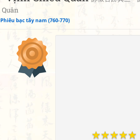
u Quân
»
Phiêu bạc tây nam (760-770)
☆
☆
☆
☆
☆