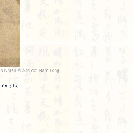
ng Tố Nhiên 宫素然 đời Nam Tống
ương Tu)