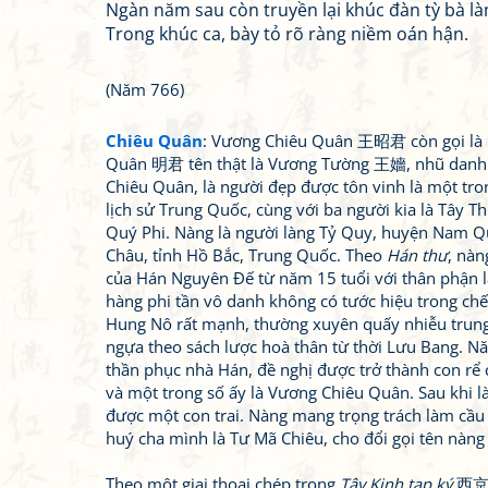
Ngàn năm sau còn truyền lại khúc đàn tỳ bà l
Trong khúc ca, bày tỏ rõ ràng niềm oán hận.
(Năm 766)
Chiêu Quân
: Vương Chiêu Quân 王昭君 còn gọi là
Quân 明君 tên thật là Vương Tường 王嬙, nhũ danh
Chiêu Quân, là người đẹp được tôn vinh là một tr
lịch sử Trung Quốc, cùng với ba người kia là Tây T
Quý Phi. Nàng là người làng Tỷ Quy, huyện Nam Q
Châu, tỉnh Hồ Bắc, Trung Quốc. Theo
Hán thư
, nàn
của Hán Nguyên Đế từ năm 15 tuổi với thân phận l
hàng phi tần vô danh không có tước hiệu trong ch
Hung Nô rất mạnh, thường xuyên quấy nhiễu trung
ngựa theo sách lược hoà thân từ thời Lưu Bang. 
thần phục nhà Hán, đề nghị được trở thành con rể
và một trong số ấy là Vương Chiêu Quân. Sau kh
được một con trai. Nàng mang trọng trách làm cầu
huý cha mình là Tư Mã Chiêu, cho đổi gọi tên nàng
Theo một giai thoại chép trong
Tây Kinh tạp ký
西京雜記