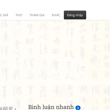
C GIẢ
THƠ
THAM GIA
KHÁC
Đăng nhập
Bình luận nhanh
昭君 •
3