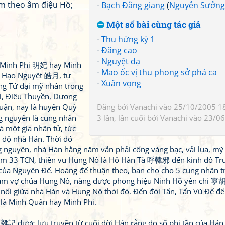
àm theo âm điệu Hồ;
-
Bạch Đằng giang
(
Nguyễn Sưởng
Một số bài cùng tác giả
-
Thu hứng kỳ 1
-
Đăng cao
-
Nguyệt dạ
 Minh Phi 明妃 hay Minh
-
Mao ốc vị thu phong sở phá ca
 Hạo Nguyệt 皓月, tự
-
Xuân vọng
ong Tứ đại mỹ nhân trong
hi, Điêu Thuyền, Dương
uận, nay là huyện Quỳ
Đăng bởi
Vanachi
vào 25/10/2005 18
g nguyên là cung nhân
3 lần, lần cuối bởi
Vanachi
vào 23/06
à một gia nhân tử, tức
ế độ nhà Hán. Thời đó
 nguyên, nhà Hán hằng năm vẫn phải cống vàng bạc, vải lụa, mỹ 
Năm 33 TCN, thiền vu Hung Nô là Hô Hàn Tà 呼韓邪 đến kinh đô Tr
 của Nguyên Đế. Hoàng đế thuận theo, ban cho cho 5 cung nhân t
i làm vợ chúa Hung Nô, nàng được phong hiệu Ninh Hồ yên chi 
 nối giữa nhà Hán và Hung Nô thời đó. Đến đời Tấn, Tấn Vũ Để đ
 là Minh Quân hay Minh Phi.
 được lưu truyền từ cuối đời Hán rằng do số phi tần của Há