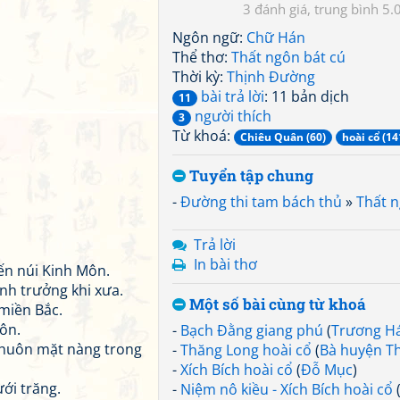
3
5.
Ngôn ngữ:
Chữ Hán
Thể thơ:
Thất ngôn bát cú
Thời kỳ:
Thịnh Đường
bài trả lời
: 11 bản dịch
11
người thích
3
Từ khoá:
Chiêu Quân (60)
hoài cổ (14
Tuyển tập chung
-
Đường thi tam bách thủ
»
Thất n
Trả lời
In bài thơ
ến núi Kinh Môn.
inh trưởng khi xưa.
Một số bài cùng từ khoá
 miền Bắc.
ôn.
-
Bạch Đằng giang phú
(
Trương Há
khuôn mặt nàng trong
-
Thăng Long hoài cổ
(
Bà huyện T
-
Xích Bích hoài cổ
(
Đỗ Mục
)
ới trăng.
-
Niệm nô kiều - Xích Bích hoài cổ