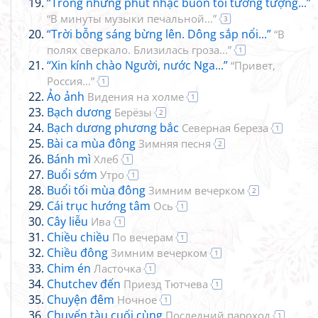
“Trong những phút nhạc buồn tôi tưởng tượng...”
“В минуты музыки печальной...”
3
“Trời bỗng sáng bừng lên. Dông sắp nổi...”
“В
полях сверкало. Близилась гроза...”
1
“Xin kính chào Người, nước Nga...”
“Привет,
Россия...”
1
Ảo ảnh
Видения на холме
1
Bạch dương
Берёзы
2
Bạch dương phương bắc
Северная береза
1
Bài ca mùa đông
Зимняя песня
2
Bánh mì
Хлеб
1
Buổi sớm
Утро
1
Buổi tối mùa đông
Зимним вечерком
2
Cái trục hướng tâm
Ось
1
Cây liễu
Ива
1
Chiều chiều
По вечерам
1
Chiều đông
Зимним вечерком
1
Chim én
Ласточка
1
Chutchev đến
Приезд Тютчева
1
Chuyện đêm
Ночное
1
Chuyến tàu cuối cùng
Последний пароход
1