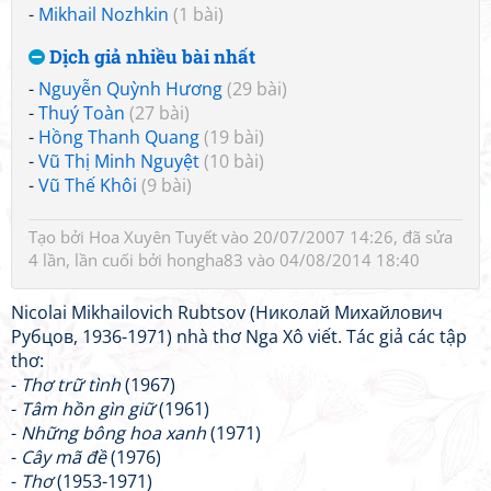
-
Mikhail Nozhkin
(1 bài)
Dịch giả nhiều bài nhất
-
Nguyễn Quỳnh Hương
(29 bài)
-
Thuý Toàn
(27 bài)
-
Hồng Thanh Quang
(19 bài)
-
Vũ Thị Minh Nguyệt
(10 bài)
-
Vũ Thế Khôi
(9 bài)
Tạo bởi
Hoa Xuyên Tuyết
vào 20/07/2007 14:26, đã sửa
4 lần, lần cuối bởi
hongha83
vào 04/08/2014 18:40
Nicolai Mikhailovich Rubtsov (Николай Михайлович
Рубцов, 1936-1971) nhà thơ Nga Xô viết. Tác giả các tập
thơ:
-
Thơ trữ tình
(1967)
-
Tâm hồn gìn giữ
(1961)
-
Những bông hoa xanh
(1971)
-
Cây mã đề
(1976)
-
Thơ
(1953-1971)