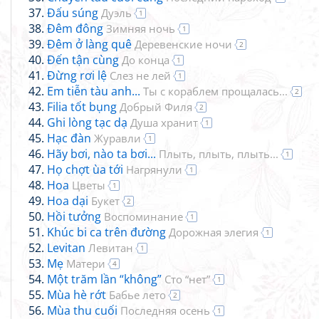
Đấu súng
Дуэль
1
Đêm đông
Зимняя ночь
1
Đêm ở làng quê
Деревенские ночи
2
Đến tận cùng
До конца
1
Đừng rơi lệ
Слез не лей
1
Em tiễn tàu anh...
Ты с кораблем прощалась...
2
Filia tốt bụng
Добрый Филя
2
Ghi lòng tạc dạ
Душа хранит
1
Hạc đàn
Журавли
1
Hãy bơi, nào ta bơi...
Плыть, плыть, плыть...
1
Họ chợt ùa tới
Нагрянули
1
Hoa
Цветы
1
Hoa dại
Букет
2
Hồi tưởng
Воспоминание
1
Khúc bi ca trên đường
Дорожная элегия
1
Levitan
Левитан
1
Mẹ
Матери
4
Một trăm lần “không”
Сто “нет”
1
Mùa hè rớt
Бабье лето
2
Mùa thu cuối
Последняя осень
1