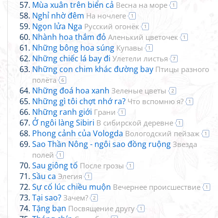
Mùa xuân trên biển cả
Весна на море
1
Nghỉ nhờ đêm
На ночлеге
1
Ngọn lửa Nga
Русский огонёк
1
Nhành hoa thắm đỏ
Аленький цветочек
1
Những bông hoa súng
Купавы
1
Những chiếc lá bay đi
Улетели листья
7
Những con chim khác đường bay
Птицы paзного
полёта
6
Những đoá hoa xanh
Зеленые цветы
2
Những gì tôi chợt nhớ ra?
Что вспомню я?
1
Những ranh giới
Грани
1
Ở ngôi làng Sibiri
В сибирской деревне
1
Phong cảnh của Vologda
Вологодский пейзаж
1
Sao Thần Nông - ngôi sao đồng ruộng
Звезда
полей
1
Sau giông tố
После грозы
1
Sầu ca
Элегия
1
Sự cố lúc chiều muộn
Вечернее происшествие
1
Tại sao?
Зачем?
2
Tặng bạn
Посвящение другу
1