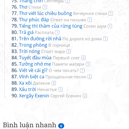
Tháng chín
Сентябрь
1
Thơ
Стихи
1
Thơ viết lúc chiều buông
Вечерние стихи
1
Thư phúc đáp
Ответ на письмо
1
Tiếng thì thầm của rừng tùng
Сосен шум
1
Trả giá
Расплата
1
Trên đường rời nhà
По дороге из дома
1
Trong phòng
В горнице
Trời nóng
Стоит жара
2
Tuyết đầu mùa
Первый снег
2
Tưởng nhớ mẹ
Памяти матери
1
Viết về cái gì?
О чем писать?
1
Vĩnh biệt ca
Прощальная песня
2
Xa xôi
Далекое
2
Xấu trời
Ненастье
1
Xergây Exenin
Сергей Есенин
2
Bình luận nhanh
0