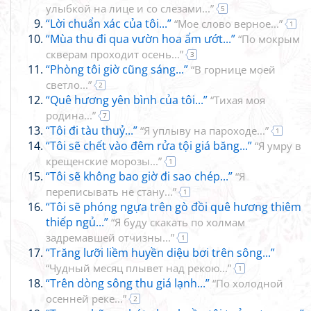
улыбкой на лице и со слезами...”
5
“Lời chuẩn xác của tôi...”
“Мое слово верное...”
1
“Mùa thu đi qua vườn hoa ẩm ướt...”
“По мокрым
скверам проходит осень...”
3
“Phòng tôi giờ cũng sáng...”
“В горнице моей
светло...”
2
“Quê hương yên bình của tôi...”
“Тихая моя
родина...”
7
“Tôi đi tàu thuỷ...”
“Я уплыву на пароходе...”
1
“Tôi sẽ chết vào đêm rửa tội giá băng...”
“Я умру в
крещенские морозы...”
1
“Tôi sẽ không bao giờ đi sao chép...”
“Я
переписывать не стану...”
1
“Tôi sẽ phóng ngựa trên gò đồi quê hương thiêm
thiếp ngủ...”
“Я буду скакать по холмам
задремавшей отчизны...”
1
“Trăng lưỡi liềm huyền diệu bơi trên sông...”
“Чудный месяц плывет над рекою...”
1
“Trên dòng sông thu giá lạnh...”
“По холодной
осенней реке...”
2