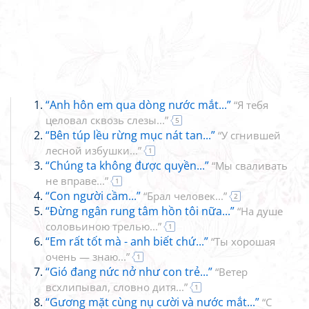
“Anh hôn em qua dòng nước mắt...”
“Я тебя
целовал сквозь слезы...”
5
“Bên túp lều rừng mục nát tan...”
“У сгнившей
лесной избушки...”
1
“Chúng ta không được quyền...”
“Мы сваливать
не вправе...”
1
“Con người cầm...”
“Брал человек...”
2
“Đừng ngân rung tâm hồn tôi nữa...”
“Ha душе
соловьиною трелью...”
1
“Em rất tốt mà - anh biết chứ...”
“Ты хорошая
очень — знаю...”
1
“Gió đang nức nở như con trẻ...”
“Ветер
всхлипывал, словно дитя...”
1
“Gương mặt cùng nụ cười và nước mắt...”
“С