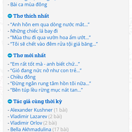
-
Bài ca mùa đông
Thơ thích nhất
-
“Anh hôn em qua dòng nước mắt...”
-
Những chiếc lá bay đi
-
“Mùa thu đi qua vườn hoa ẩm ướt...”
-
“Tôi sẽ chết vào đêm rửa tội giá băng...”
Thơ mới nhất
-
“Em rất tốt mà - anh biết chứ...”
-
“Gió đang nức nở như con trẻ...”
-
Chiều đông
-
“Đừng ngân rung tâm hồn tôi nữa...”
-
“Bên túp lều rừng mục nát tan...”
Tác giả cùng thời kỳ
-
Alexander Kushner
(1 bài)
-
Vladimir Lazarev
(2 bài)
-
Vladimir Orlov
(2 bài)
-
Bella Akhmadulina
(17 bài)