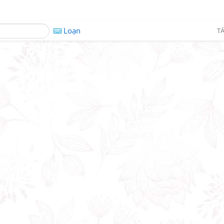
Loạn
TÁ