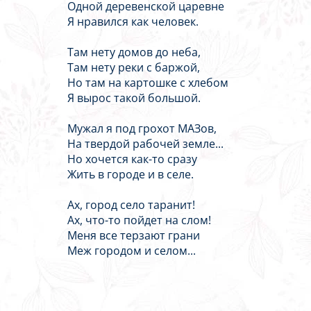
Одной деревенской царевне
Я нравился как человек.
Там нету домов до неба,
Там нету реки с баржой,
Но там на картошке с хлебом
Я вырос такой большой.
Мужал я под грохот МАЗов,
На твердой рабочей земле...
Но хочется как-то сразу
Жить в городе и в селе.
Ах, город село таранит!
Ах, что-то пойдет на слом!
Меня все терзают грани
Меж городом и селом...