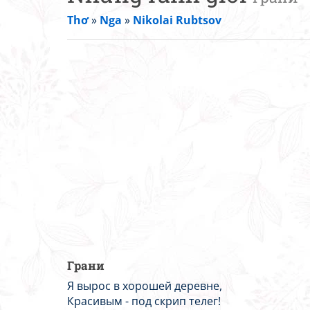
Thơ
»
Nga
»
Nikolai Rubtsov
Грани
Я вырос в хорошей деревне,
Красивым - под скрип телег!