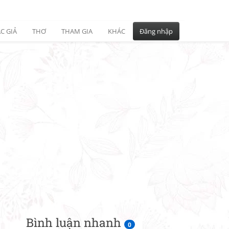
C GIẢ
THƠ
THAM GIA
KHÁC
Đăng nhập
Bình luận nhanh
0