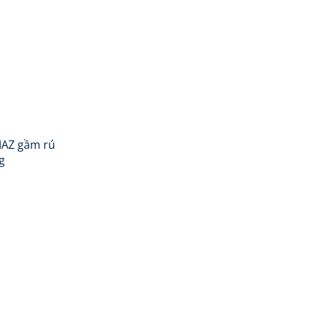
MAZ gầm rú
g