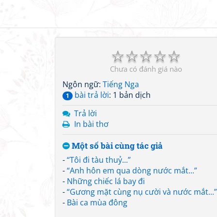
☆
☆
☆
☆
☆
Chưa có đánh giá nào
Ngôn ngữ:
Tiếng Nga
bài trả lời
: 1 bản dịch
1
Trả lời
In bài thơ
Một số bài cùng tác giả
-
“Tôi đi tàu thuỷ...”
-
“Anh hôn em qua dòng nước mắt...”
-
Những chiếc lá bay đi
-
“Gương mặt cùng nụ cười và nước mắt...”
-
Bài ca mùa đông