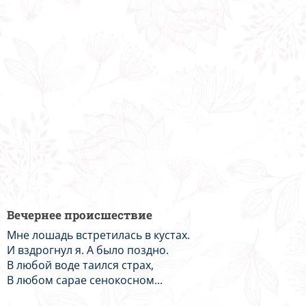
Вечернее происшествие
Мне лошадь встретилась в кустах.
И вздрогнул я. А было поздно.
В любой воде таился страх,
В любом сарае сенокосном...