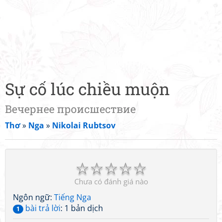
Sự cố lúc chiều muộn
Вечернее происшествие
Thơ
»
Nga
»
Nikolai Rubtsov
☆
☆
☆
☆
☆
Chưa có đánh giá nào
Ngôn ngữ:
Tiếng Nga
bài trả lời
: 1 bản dịch
1