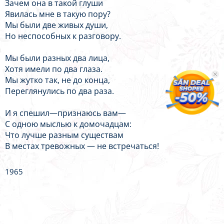
Зачем она в такой глуши
Явилась мне в такую пору?
Мы были две живых души,
Но неспособных к разговору.
Мы были разных два лица,
Хотя имели по два глаза.
Мы жутко так, не до конца,
Переглянулись по два раза.
И я спешил—признаюсь вам—
С одною мыслью к домочадцам:
Что лучше разным существам
В местах тревожных — не встречаться!
1965