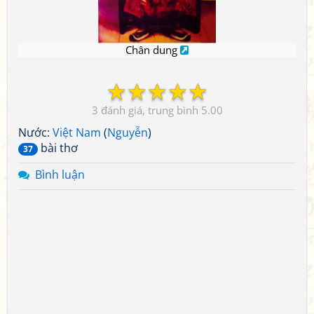
Chân dung
☆
☆
☆
☆
☆
3
5.00
Nước:
Việt Nam
(
Nguyễn
)
bài thơ
37
Bình luận