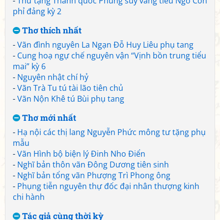
-
Thư tặng Thanh quốc Phùng suý vãng tiễu Ngô Côn
phỉ đảng kỳ 2
Thơ thích nhất
-
Vãn đình nguyên La Ngạn Đỗ Huy Liêu phụ tang
-
Cung hoạ ngự chế nguyên vận “Vịnh bồn trung tiểu
mai” kỳ 6
-
Nguyên nhật chí hỷ
-
Vãn Trà Tu tú tài lão tiên chủ
-
Vãn Nộn Khê tú Bùi phụ tang
Thơ mới nhất
-
Hạ nội các thị lang Nguyễn Phức mông tư tặng phụ
mẫu
-
Vãn Hình bộ biện lý Đinh Nho Điển
-
Nghĩ bản thôn vãn Đông Dương tiên sinh
-
Nghĩ bản tổng vãn Phượng Trì Phong ông
-
Phụng tiễn nguyên thự đốc đại nhân thượng kinh
chi hành
Tác giả cùng thời kỳ