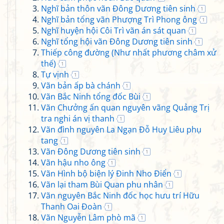
Nghĩ bản thôn vãn Đông Dương tiên sinh
1
Nghĩ bản tổng vãn Phượng Trì Phong ông
1
Nghĩ huyện hội Côi Trì vãn án sát quan
1
Nghĩ tổng hội vãn Đông Dương tiên sinh
1
Thiếp công đường (Như nhất phương châm xử
thế)
1
Tự vịnh
1
Vãn bản ấp bà chánh
1
Vãn Bắc Ninh tổng đốc Bùi
1
Vãn Chưởng ấn quan nguyên vãng Quảng Trị
tra nghi án vị thanh
1
Vãn đình nguyên La Ngạn Đỗ Huy Liêu phụ
tang
1
Vãn Đông Dương tiên sinh
1
Vãn hậu nho ông
1
Vãn Hình bộ biện lý Đinh Nho Điển
1
Vãn lại tham Bùi Quan phu nhân
1
Vãn nguyên Bắc Ninh đốc học hưu trí Hữu
Thanh Oai Đoàn
1
Vãn Nguyễn Lâm phò mã
1