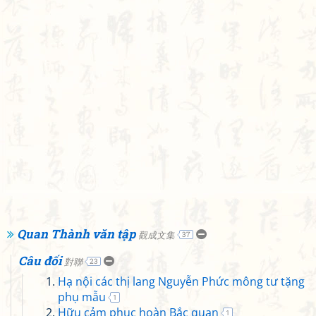
Quan Thành văn tập
觀成文集
37
Câu đối
對聯
23
Hạ nội các thị lang Nguyễn Phức mông tư tặng
phụ mẫu
1
Hữu cảm phục hoàn Bắc quan
1