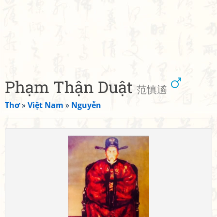
Phạm Thận Duật
范慎遹
Thơ
»
Việt Nam
»
Nguyễn