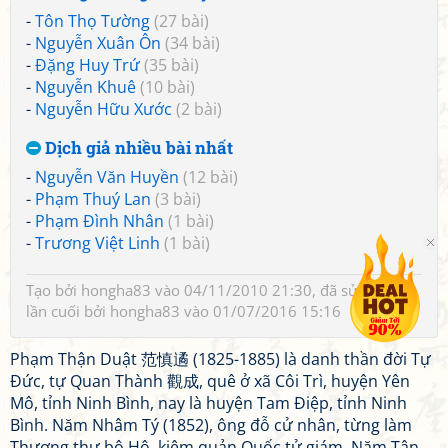
-
Tôn Thọ Tường
(27 bài)
-
Nguyễn Xuân Ôn
(34 bài)
-
Đặng Huy Trứ
(35 bài)
-
Nguyễn Khuê
(10 bài)
-
Nguyễn Hữu Xước
(2 bài)
Dịch giả nhiều bài nhất
-
Nguyễn Văn Huyền
(12 bài)
-
Phạm Thuý Lan
(3 bài)
-
Phạm Đình Nhân
(1 bài)
-
Trương Việt Linh
(1 bài)
Tạo bởi
hongha83
vào 04/11/2010 21:30, đã sửa 1 lần,
lần cuối bởi
hongha83
vào 01/07/2016 15:16
Phạm Thận Duật 范慎遹 (1825-1885) là danh thần đời Tự
Đức, tự Quan Thành 觀成, quê ở xã Côi Trì, huyện Yên
Mô, tỉnh Ninh Bình, nay là huyện Tam Điệp, tỉnh Ninh
Bình. Năm Nhâm Tý (1852), ông đỗ cử nhân, từng làm
Thượng thư bộ Hộ, kiêm quản Quốc tử giám. Năm Tân