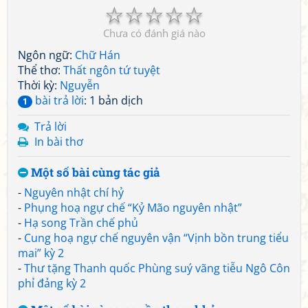
☆
☆
☆
☆
☆
Chưa có đánh giá nào
Ngôn ngữ:
Chữ Hán
Thể thơ:
Thất ngôn tứ tuyệt
Thời kỳ:
Nguyễn
bài trả lời
: 1 bản dịch
1
Trả lời
In bài thơ
Một số bài cùng tác giả
-
Nguyên nhật chí hỷ
-
Phụng hoạ ngự chế “Kỷ Mão nguyên nhật”
-
Hạ song Trần chế phủ
-
Cung hoạ ngự chế nguyên vận “Vịnh bồn trung tiểu
mai” kỳ 2
-
Thư tặng Thanh quốc Phùng suý vãng tiễu Ngô Côn
phỉ đảng kỳ 2