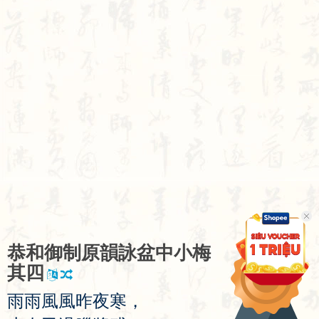
恭
和
御
制
原
韻
詠
盆
中
小
梅
其
四
雨
雨
風
風
昨
夜
寒
，