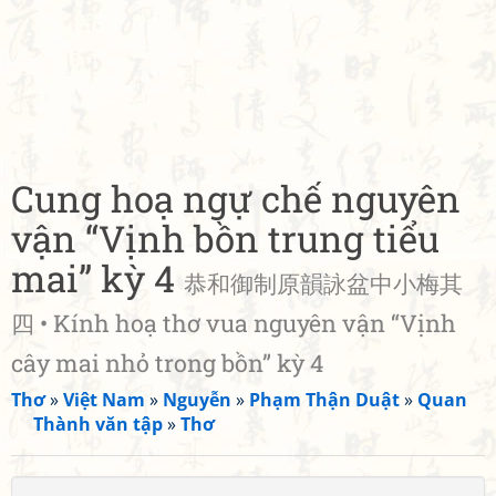
Cung hoạ ngự chế nguyên
vận “Vịnh bồn trung tiểu
mai” kỳ 4
恭和御制原韻詠盆中小梅其
四 • Kính hoạ thơ vua nguyên vận “Vịnh
cây mai nhỏ trong bồn” kỳ 4
Thơ
»
Việt Nam
»
Nguyễn
»
Phạm Thận Duật
»
Quan
Thành văn tập
»
Thơ