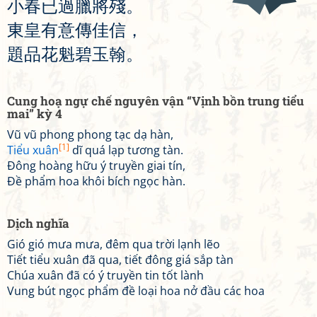
小
春
已
過
臘
將
殘
。
東
皇
有
意
傳
佳
信
，
題
品
花
魁
碧
玉
翰
。
Cung hoạ ngự chế nguyên vận “Vịnh bồn trung tiểu
mai” kỳ 4
Vũ vũ phong phong tạc dạ hàn,
[1]
Tiểu xuân
dĩ quá lạp tương tàn.
Đông hoàng hữu ý truyền giai tín,
Đề phẩm hoa khôi bích ngọc hàn.
Dịch nghĩa
Gió gió mưa mưa, đêm qua trời lạnh lẽo
Tiết tiểu xuân đã qua, tiết đông giá sắp tàn
Chúa xuân đã có ý truyền tin tốt lành
Vung bút ngọc phẩm đề loại hoa nở đầu các hoa