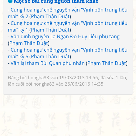
Một số bài cùng nguồn tham khảo
-
Cung hoạ ngự chế nguyên vận “Vịnh bồn trung tiểu
mai” kỳ 2
(
Phạm Thận Duật
)
-
Cung hoạ ngự chế nguyên vận “Vịnh bồn trung tiểu
mai” kỳ 1
(
Phạm Thận Duật
)
-
Vãn đình nguyên La Ngạn Đỗ Huy Liêu phụ tang
(
Phạm Thận Duật
)
-
Cung hoạ ngự chế nguyên vận “Vịnh bồn trung tiểu
mai” kỳ 5
(
Phạm Thận Duật
)
-
Vãn lại tham Bùi Quan phu nhân
(
Phạm Thận Duật
)
Đăng bởi
hongha83
vào 19/03/2013 14:56, đã sửa 1 lần,
lần cuối bởi
hongha83
vào 26/06/2016 14:35