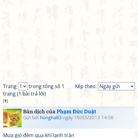
Trang
trong tổng số 1
Xếp theo:
trang (1 bài trả lời)
[
1
]
Bản dịch của
Phạm Đức Duật
Gửi bởi
hongha83
ngày 19/03/2013 14:56
Mưa gió đêm qua khí lạnh tràn