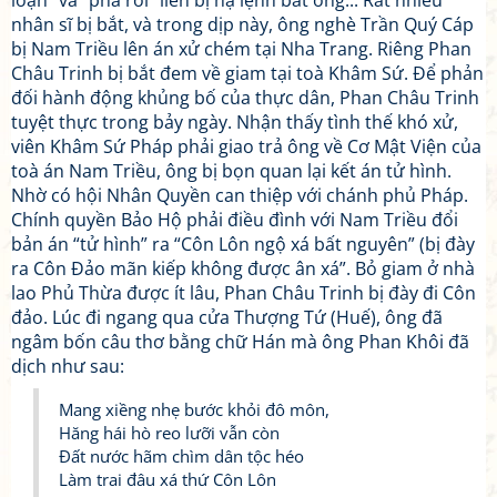
loạn” và “phá rối” liền bị hạ lệnh bắt ông... Rất nhiều
nhân sĩ bị bắt, và trong dịp này, ông nghè Trần Quý Cáp
bị Nam Triều lên án xử chém tại Nha Trang. Riêng Phan
Châu Trinh bị bắt đem về giam tại toà Khâm Sứ. Để phản
đối hành động khủng bố của thực dân, Phan Châu Trinh
tuyệt thực trong bảy ngày. Nhận thấy tình thế khó xử,
viên Khâm Sứ Pháp phải giao trả ông về Cơ Mật Viện của
toà án Nam Triều, ông bị bọn quan lại kết án tử hình.
Nhờ có hội Nhân Quyền can thiệp với chánh phủ Pháp.
Chính quyền Bảo Hộ phải điều đình với Nam Triều đổi
bản án “tử hình” ra “Côn Lôn ngộ xá bất nguyên” (bị đày
ra Côn Đảo mãn kiếp không được ân xá”. Bỏ giam ở nhà
lao Phủ Thừa được ít lâu, Phan Châu Trinh bị đày đi Côn
đảo. Lúc đi ngang qua cửa Thượng Tứ (Huế), ông đã
ngâm bốn câu thơ bằng chữ Hán mà ông Phan Khôi đã
dịch như sau:
Mang xiềng nhẹ bước khỏi đô môn,
Hăng hái hò reo lưỡi vẫn còn
Đất nước hãm chìm dân tộc héo
Làm trai đâu xá thứ Côn Lôn