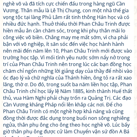
nghề võ và đã tích cực chiến đấu trong hàng ngũ Cần
Vương. Thân mẫu là Lê Thị Chung, con một nhà thế gia
vọng tộc tại làng Phủ Lâm rất tinh thông Hán học và có
nhiều đức hạnh. Thuở thiếu thời Phan Châu Trinh được
hiền mẫu ân cần chăm sóc, trong khi phụ thân mãi lo
công việc võ biền. Chẳng may mẹ mất sớm, vì cha phải
bận với võ nghiệp, ít săn sóc đến việc học hành hành
nên mãi đến năm lên 10, Phan Châu Trinh mới được vào
trường học tập. Vì mối tình yêu nước sớm nẩy nở trong
trí của Phan Châu Trinh nên trong lúc các bạn đồng học
chăm chỉ ngốn những lời giảng dạy của thầy để nhồi vào
óc đạo lý và chữ nghĩa của Thánh hiền, ông tỏ ra rất xao
lãng, thờ ơ. Do đó, trong suốt ba năm liền học tập, Phan
Châu Trinh chỉ học lấy lệ Năm 1885, kinh thành Huế thất
thủ, vua Hàm Nghi phải chạy trốn ra Quảng Trị. Các đạo
Cần Vương kháng Pháp nổi lên khắp các nơi. Để cho
Phan Châu Trinh có một nghề hợp khả năng và cũng
đồng thời được đắc dụng trong buổi non sông nghiêng
ngửa, thân phụ ông cho ông theo học nghề võ. Lúc bấy
giờ thân phụ ông được cử làm Chuyển vận sứ đồn A Bá