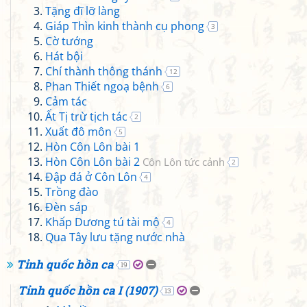
Tặng đĩ lỡ làng
Giáp Thìn kinh thành cụ phong
3
Cờ tướng
Hát bội
Chí thành thông thánh
12
Phan Thiết ngoạ bệnh
6
Cảm tác
Ất Tị trừ tịch tác
2
Xuất đô môn
5
Hòn Côn Lôn bài 1
Hòn Côn Lôn bài 2
Côn Lôn tức cảnh
2
Đập đá ở Côn Lôn
4
Trồng đào
Đèn sáp
Khấp Dương tú tài mộ
4
Qua Tây lưu tặng nước nhà
Tỉnh quốc hồn ca
19
Tỉnh quốc hồn ca I (1907)
13