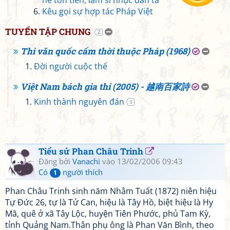
hề tốn tiền, làm sỉ nhục dân ta
Kêu gọi sự hợp tác Pháp Việt
TUYỂN TẬP CHUNG
2
Thi văn quốc cấm thời thuộc Pháp (1968)
Đời người cuộc thế
Việt Nam bách gia thi (2005) - 越南百家詩
Kinh thành nguyên đán
3
Tiểu sử Phan Châu Trinh
Đăng bởi
Vanachi
vào 13/02/2006 09:43
Có
người thích
1
Phan Châu Trinh sinh năm Nhâm Tuất (1872) niên hiệu
Tự Đức 26, tự là Tử Can, hiệu là Tây Hồ, biệt hiệu là Hy
Mã, quê ở xã Tây Lộc, huyện Tiên Phước, phủ Tam Kỳ,
tỉnh Quảng Nam.Thân phụ ông là Phan Văn Bình, theo