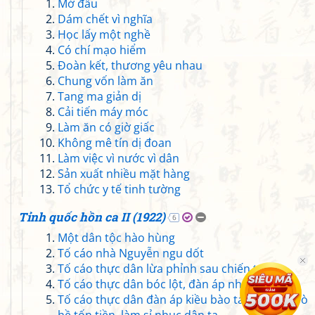
Mở đầu
Dám chết vì nghĩa
Học lấy một nghề
Có chí mạo hiểm
Đoàn kết, thương yêu nhau
Chung vốn làm ăn
Tang ma giản dị
Cải tiến máy móc
Làm ăn có giờ giấc
Không mê tín dị đoan
Làm việc vì nước vì dân
Sản xuất nhiều mặt hàng
Tổ chức y tế tinh tường
Tỉnh quốc hồn ca II (1922)
6
Một dân tộc hào hùng
Tố cáo nhà Nguyễn ngu dốt
Tố cáo thực dân lừa phỉnh sau chiến tranh
Tố cáo thực dân bóc lột, đàn áp nhân dân ta
Tố cáo thực dân đàn áp kiều bào ta, bày các trò