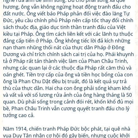
nghề rửa ảnh để sinh sống. Dù cho phải sống xa quê
hương, ông vẫn không ngừng hoạt động tranh đấu cho
đất nước. Ông viết báo Pháp phản đối việc đào lăng Tự
Đức, yêu cầu chính phủ Pháp nên cấp tốc thay đổi chính
sách thuộc địa, giáo dục tinh thần tranh đấu của Việt
kiều tại Pháp. Ông tìm cách liên kết với các lãnh tụ thuộc
đảng cấp tiến ở Pháp. Ông không tiếc lời đả kích những
nạn tham nhũng thối nát của thực dân Pháp ở Đông
Dương và chỉ trích chính sách cai trị của họ. Phái khuynh
tả ở Pháp rất tán thành việc làm của Phan Châu Trinh,
nhưng các quan lại ở các thuộc địa Pháp rất căm thù và
oán ghét. Tiền trợ cấp của ông và tiền học bổng của con
ông là Phan Chu Dật đều bị truất, đó là kết quả sự trả
thù của thực dân. Hai cha con ông phải sống kham khổ
và vất vả với số lương rửa ảnh của ông hàng tháng là 50
quan. Dù phải sống trong cảnh đói rét, khốn khổ đủ mọi
bề, Phan Châu Trinh vẫn cương quyết tranh đấu cho lý
tưởng cao cả.
Năm 1914, chiến tranh Pháp Đức bộc phát, tại quê nhà
vua Duy Tân nhân cơ hội đó gây biến, nhưng cuộc khởi