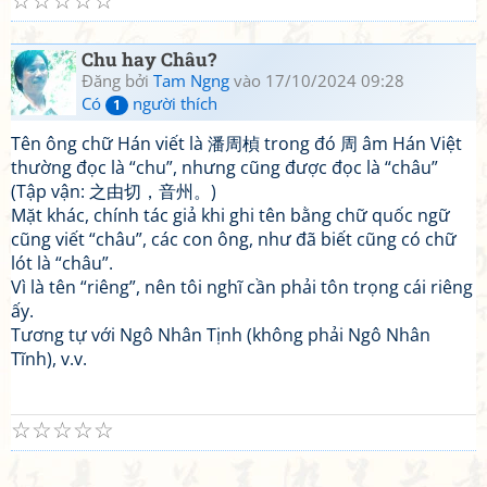
☆
☆
☆
☆
☆
Chu hay Châu?
Đăng bởi
Tam Ngng
vào 17/10/2024 09:28
Có
người thích
1
Tên ông chữ Hán viết là 潘周楨 trong đó 周 âm Hán Việt
thường đọc là “chu”, nhưng cũng được đọc là “châu”
(Tập vận: 之由切，音州。)
Mặt khác, chính tác giả khi ghi tên bằng chữ quốc ngữ
cũng viết “châu”, các con ông, như đã biết cũng có chữ
lót là “châu”.
Vì là tên “riêng”, nên tôi nghĩ cần phải tôn trọng cái riêng
ấy.
Tương tự với Ngô Nhân Tịnh (không phải Ngô Nhân
Tĩnh), v.v.
☆
☆
☆
☆
☆