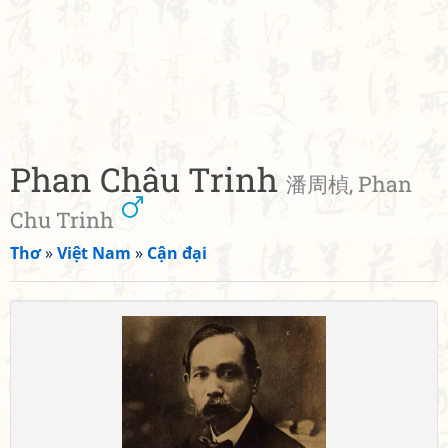
Phan Châu Trinh
潘周楨, Phan
Chu Trinh
Thơ
»
Việt Nam
»
Cận đại