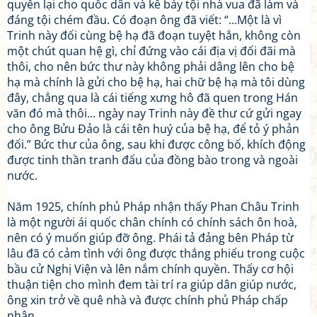
quyền lại cho quốc dân và kể bảy tội nhà vua đã làm và
đáng tội chém đầu. Có đoạn ông đã viết: “...Một là vì
Trinh này đối cùng bệ hạ đã đoạn tuyệt hẳn, không còn
một chút quan hệ gì, chỉ đứng vào cái địa vị đối đãi mà
thôi, cho nên bức thư này không phải dâng lên cho bệ
hạ mà chính là gửi cho bệ hạ, hai chữ bệ hạ mà tôi dùng
đây, chẳng qua là cái tiếng xưng hô đã quen trong Hán
văn đó mà thôi... ngày nay Trinh này đề thư cứ gửi ngay
cho ông Bửu Đảo là cái tên huý của bệ hạ, để tỏ ý phản
đối.” Bức thư của ông, sau khi được công bố, khích động
được tinh thần tranh đấu của đồng bào trong và ngoài
nước.
Năm 1925, chính phủ Pháp nhận thấy Phan Châu Trinh
là một người ái quốc chân chính có chính sách ôn hoà,
nên có ý muốn giúp đỡ ông. Phái tả đảng bên Pháp từ
lâu đã có cảm tình với ông được thắng phiếu trong cuộc
bầu cử Nghị Viện và lên nắm chính quyền. Thấy cơ hội
thuận tiện cho mình đem tài trí ra giúp dân giúp nước,
ông xin trở về quê nhà và được chính phủ Pháp chấp
nhận.