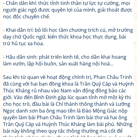
- Chấn dân khí: thức tỉnh tinh thần tự lực tự cường, mọi
người giác ngộ được quyền lợi của mình, giải thoát được
nọc độc chuyên chế.
- Khai dân trí: bỏ lối học tầm chương trích cú, mở trường
dạy chữ Quốc ngữ, kiến thức khoa học thực dụng, bài
trừ hủ tục xa hoa.
- Hậu dân sinh: phát triển kinh tế, cho dân khai hoang
làm vườn, lập hội buôn, sản xuất hàng nội hoá...
Sau khi từ quan về hoạt động chính trị, Phan Châu Trinh
đã cùng với hai bạn đồng khoa là Trần Quý Cáp và Huỳnh
Thúc Kháng rủ nhau vào Nam vận động đồng bào các
giới. Vào đến Bình Định gặp lúc quan tỉnh mở một kỳ thi
cho học trò, đầu bài là Chí thành thông thánh và Lưỡng
Ngọc danh sơn ba ông mạo tên là Đào Mộng Giác nộp
quyển làm bài Phan Châu Trinh làm bài thơ và hai ông
Trần Quý Cáp và Huỳnh Thúc Kháng làm bài phú. Những
bài này không theo quy tắc thông thường mà cốt để