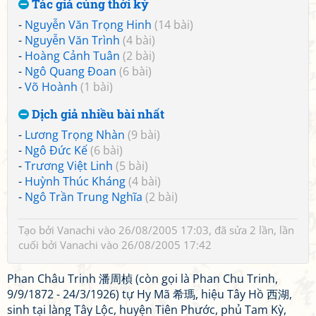
Tác giả cùng thời kỳ
-
Nguyễn Văn Trọng Hinh
(14 bài)
-
Nguyễn Văn Trình
(4 bài)
-
Hoàng Cảnh Tuân
(2 bài)
-
Ngô Quang Đoan
(6 bài)
-
Võ Hoành
(1 bài)
Dịch giả nhiều bài nhất
-
Lương Trọng Nhàn
(9 bài)
-
Ngô Đức Kế
(6 bài)
-
Trương Việt Linh
(5 bài)
-
Huỳnh Thúc Kháng
(4 bài)
-
Ngô Trần Trung Nghĩa
(2 bài)
Tạo bởi
Vanachi
vào 26/08/2005 17:03, đã sửa 2 lần, lần
cuối bởi
Vanachi
vào 26/08/2005 17:42
Phan Châu Trinh 潘周楨 (còn gọi là Phan Chu Trinh,
9/9/1872 - 24/3/1926) tự Hy Mã 希瑪, hiệu Tây Hồ 西湖,
sinh tại làng Tây Lộc, huyện Tiên Phước, phủ Tam Kỳ,