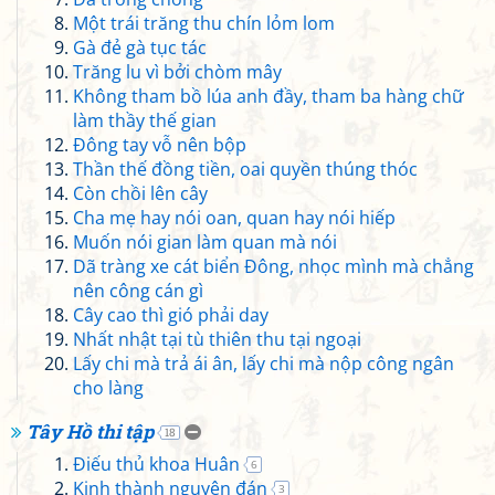
Một trái trăng thu chín lỏm lom
Gà đẻ gà tục tác
Trăng lu vì bởi chòm mây
Không tham bồ lúa anh đầy, tham ba hàng chữ
làm thầy thế gian
Đông tay vỗ nên bộp
Thần thế đồng tiền, oai quyền thúng thóc
Còn chồi lên cây
Cha mẹ hay nói oan, quan hay nói hiếp
Muốn nói gian làm quan mà nói
Dã tràng xe cát biển Đông, nhọc mình mà chẳng
nên công cán gì
Cây cao thì gió phải day
Nhất nhật tại tù thiên thu tại ngoại
Lấy chi mà trả ái ân, lấy chi mà nộp công ngân
cho làng
Tây Hồ thi tập
18
Điếu thủ khoa Huân
6
Kinh thành nguyên đán
3