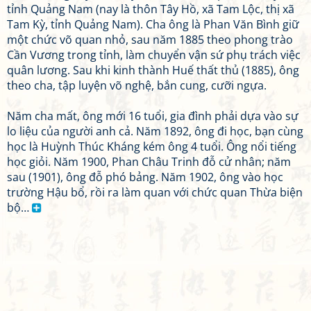
tỉnh Quảng Nam (nay là thôn Tây Hồ, xã Tam Lộc, thị xã
Tam Kỳ, tỉnh Quảng Nam). Cha ông là Phan Văn Bình giữ
một chức võ quan nhỏ, sau năm 1885 theo phong trào
Cần Vương trong tỉnh, làm chuyển vận sứ phụ trách việc
quân lương. Sau khi kinh thành Huế thất thủ (1885), ông
theo cha, tập luyện võ nghệ, bắn cung, cưỡi ngựa.
Năm cha mất, ông mới 16 tuổi, gia đình phải dựa vào sự
lo liệu của người anh cả. Năm 1892, ông đi học, bạn cùng
học là Huỳnh Thúc Kháng kém ông 4 tuổi. Ông nổi tiếng
học giỏi. Năm 1900, Phan Châu Trinh đỗ cử nhân; năm
sau (1901), ông đỗ phó bảng. Năm 1902, ông vào học
trường Hậu bổ, rồi ra làm quan với chức quan Thừa biện
bộ…