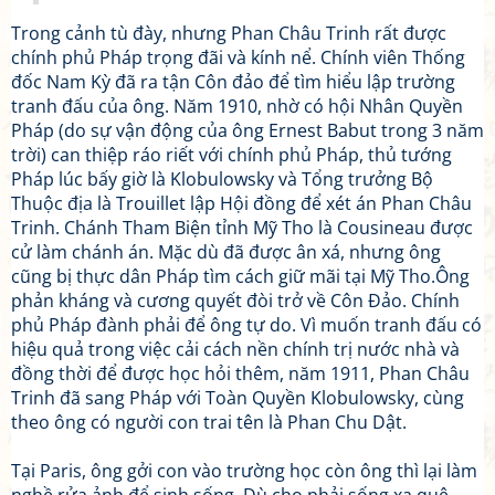
Trong cảnh tù đày, nhưng Phan Châu Trinh rất được
chính phủ Pháp trọng đãi và kính nể. Chính viên Thống
đốc Nam Kỳ đã ra tận Côn đảo để tìm hiểu lập trường
tranh đấu của ông. Năm 1910, nhờ có hội Nhân Quyền
Pháp (do sự vận động của ông Ernest Babut trong 3 năm
trời) can thiệp ráo riết với chính phủ Pháp, thủ tướng
Pháp lúc bấy giờ là Klobulowsky và Tổng trưởng Bộ
Thuộc địa là Trouillet lập Hội đồng để xét án Phan Châu
Trinh. Chánh Tham Biện tỉnh Mỹ Tho là Cousineau được
cử làm chánh án. Mặc dù đã được ân xá, nhưng ông
cũng bị thực dân Pháp tìm cách giữ mãi tại Mỹ Tho.Ông
phản kháng và cương quyết đòi trở về Côn Đảo. Chính
phủ Pháp đành phải để ông tự do. Vì muốn tranh đấu có
hiệu quả trong việc cải cách nền chính trị nước nhà và
đồng thời để được học hỏi thêm, năm 1911, Phan Châu
Trinh đã sang Pháp với Toàn Quyền Klobulowsky, cùng
theo ông có người con trai tên là Phan Chu Dật.
Tại Paris, ông gởi con vào trường học còn ông thì lại làm