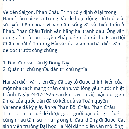
Về đến Saigon, Phan Châu Trinh có ý định ở lại trong
Nam ít lâu rồi sẽ ra Trung Bắc để hoạt động. Dù tuổi già
sức yếu, bệnh hoạn vì bao năm sống vất vả thiếu thốn ở
Pháp, Phan Châu Trinh vẫn hăng hái tranh đấu. Ông vận
động với nhà cầm quyền Pháp để xin ân xá cho Phan Bội
Châu bị bắt ở Thượng Hải và sửa soạn hai bài diễn văn
để đọc trước công chúng:
1. Đạo đức và luân lý Đông Tây
2. Quân trị chủ nghĩa, dân trị chủ nghĩa
Hai bài diễn văn trên đây đã bày tỏ được chính kiến của
một nhà cách mạng chân chính, với lòng yêu nước nhiệt
thành. Ngày 24-12-1925, sau khi hay tin việc vận động xin
ân xá của quốc dân đã có kết quả và Toàn quyền
Varenne đã ký giấy ân xá Phan Bội Châu. Phan Châu
Trinh định ra Huế để được gặp người bạn đồng chí để
cùng nhau tâm sự, nhưng ông bị đau không đi được. Các
sinh viên trường Đại học Hà Nội đánh điện văn mời ông