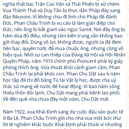
nghĩa thất bại, Trần Cao Vân và Thái Phiên bị xử chém.
Vua Thành Thái và Duy Tân bị thực dân Pháp đày sang
đảo Réunion. Vì không chịu đi lính cho Pháp để đánh
Đức, Phan Châu Trinh bị vu cáo là làm gián điệp cho
Đức, nên ông bị bắt giam vào ngục Santé. Nơi đây ông bị
hăm doạ đủ điều, nhưng tấm kiên trung vẫn không bao
giờ thay đổi. Dùng võ lực không được, người ta đã đem
tiền bạc, quyền tước để mua chuộc ông, nhưng cũng vô
hiệu quả. Nhờ sự can thiệp của Đảng Xã Hội và Hội Nhân
Quyền Pháp, năm 1915 chính phủ Poinceré phải ký giấy
phóng thích ông. Vừa thoát khỏi cảnh giam cầm, Phan
Châu Trinh lại phải khóc con. Phan Chu Dật sau 6 năm
học tập đã thi đỗ bằng Tú tài Vật lý học, được cha uỷ
thác sứ mạng về nước để hoạt động. Vì bao năm sống
thiếu thốn đói lạnh, Chu Dật mang phải bệnh lao phổi.
Về đến quê nhà chưa đầy một năm, Chu Dật mất.
Năm 1922, vua Khải Định sang dự cuộc đấu xảo quốc tế
ở Ba Lê, Phan Châu Trinh gởi cho nhà vua một bức thư
lời lẽ nghiêm khắc buộc Khải Định phải thoái vị nhường