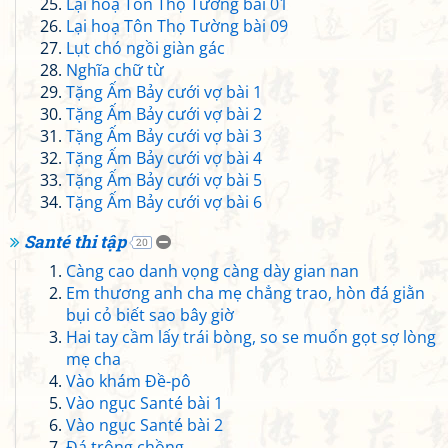
Lại hoạ Tôn Thọ Tường bài 01
Lại hoạ Tôn Thọ Tường bài 09
Lụt chó ngồi giàn gác
Nghĩa chữ từ
Tặng Ấm Bảy cưới vợ bài 1
Tặng Ấm Bảy cưới vợ bài 2
Tặng Ấm Bảy cưới vợ bài 3
Tặng Ấm Bảy cưới vợ bài 4
Tặng Ấm Bảy cưới vợ bài 5
Tặng Ấm Bảy cưới vợ bài 6
Santé thi tập
20
Càng cao danh vọng càng dày gian nan
Em thương anh cha mẹ chẳng trao, hòn đá giằn
bụi cỏ biết sao bây giờ
Hai tay cầm lấy trái bòng, so se muốn gọt sợ lòng
mẹ cha
Vào khám Đề-pô
Vào ngục Santé bài 1
Vào ngục Santé bài 2
Đá trông chồng