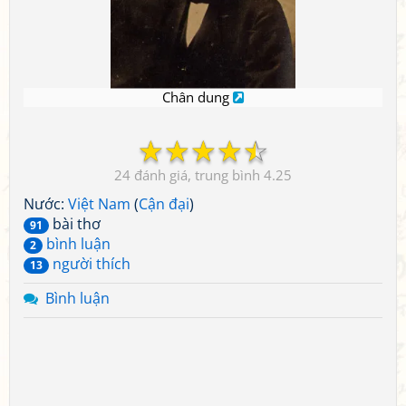
Chân dung
☆
☆
☆
☆
☆
24
4.25
Nước:
Việt Nam
(
Cận đại
)
bài thơ
91
bình luận
2
người thích
13
Bình luận