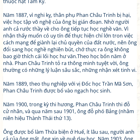
thuộc hạt Tam Kỳ.
Năm 1887, vì nghi kỵ, thân phụ Phan Châu Trinh bị hại,
việc học tập võ nghệ của ông bị gián đoạn. Nhờ người
anh cả rước thầy về cho ông tiếp tục học nghề văn. Vì
nhận thấy muốn có uy tín để thực hiện chí lớn tron việc
cách mạng để giành lại chủ quyền của đất nước, nên ông
đổi sang học nghề nghiên bút, chớ thực ra ông không
bao giờ thích cái lối học hư văn.Theo học bốn năm ở
nhà. Phan Châu Trinh tỏ ra thông minh tuyệt vời, ông
thường có những lý luận sâu sắc, những nhận xét tinh vi.
Năm 1889, theo thụ nghiệp với vị Đốc học Trần Mã Sơn,
Phan Châu Trinh được bổ vào ngạch học sinh.
Năm 1900, trong kỳ thi hương, Phan Châu Trinh thi đỗ
cử nhân, và qua năm sau 1901, ông đỗ phó Bảng (nhằm
niên hiệu Thành Thái thứ 13).
Ông được bổ làm Thừa biện ở Huế, ít lâu sau, người anh
cả của ông mất, ông xin về quê dạy học. Năm 1903, ông