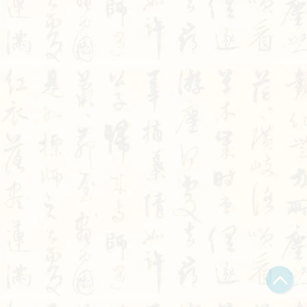
Bạn bị lạc trong Thi Viện vì có nội dung quá đồ sộ?
Chỉ dẫn làm quen
Xem sau
Không hiện lại