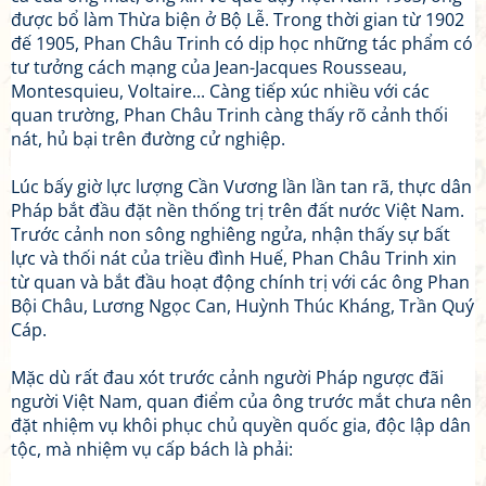
được bổ làm Thừa biện ở Bộ Lễ. Trong thời gian từ 1902
đế 1905, Phan Châu Trinh có dịp học những tác phẩm có
tư tưởng cách mạng của Jean-Jacques Rousseau,
Montesquieu, Voltaire... Càng tiếp xúc nhiều với các
quan trường, Phan Châu Trinh càng thấy rõ cảnh thối
nát, hủ bại trên đường cử nghiệp.
Lúc bấy giờ lực lượng Cần Vương lần lần tan rã, thực dân
Pháp bắt đầu đặt nền thống trị trên đất nước Việt Nam.
Trước cảnh non sông nghiêng ngửa, nhận thấy sự bất
lực và thối nát của triều đình Huế, Phan Châu Trinh xin
từ quan và bắt đầu hoạt động chính trị với các ông Phan
Bội Châu, Lương Ngọc Can, Huỳnh Thúc Kháng, Trần Quý
Cáp.
Mặc dù rất đau xót trước cảnh người Pháp ngược đãi
người Việt Nam, quan điểm của ông trước mắt chưa nên
đặt nhiệm vụ khôi phục chủ quyền quốc gia, độc lập dân
tộc, mà nhiệm vụ cấp bách là phải: