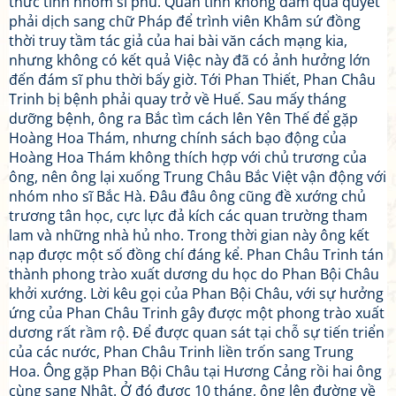
thức tỉnh nhóm sĩ phu. Quan tỉnh không dám quả quyết
phải dịch sang chữ Pháp để trình viên Khâm sứ đồng
thời truy tầm tác giả của hai bài văn cách mạng kia,
nhưng không có kết quả Việc này đã có ảnh hưởng lớn
đến đám sĩ phu thời bấy giờ. Tới Phan Thiết, Phan Châu
Trinh bị bệnh phải quay trở về Huế. Sau mấy tháng
dưỡng bệnh, ông ra Bắc tìm cách lên Yên Thế để gặp
Hoàng Hoa Thám, nhưng chính sách bạo động của
Hoàng Hoa Thám không thích hợp với chủ trương của
ông, nên ông lại xuống Trung Châu Bắc Việt vận động với
nhóm nho sĩ Bắc Hà. Đâu đâu ông cũng đề xướng chủ
trương tân học, cực lực đả kích các quan trường tham
lam và những nhà hủ nho. Trong thời gian này ông kết
nạp được một số đồng chí đáng kể. Phan Châu Trinh tán
thành phong trào xuất dương du học do Phan Bội Châu
khởi xướng. Lời kêu gọi của Phan Bội Châu, với sự hưởng
ứng của Phan Châu Trinh gây được một phong trào xuất
dương rất rầm rộ. Để được quan sát tại chỗ sự tiến triển
của các nước, Phan Châu Trinh liền trốn sang Trung
Hoa. Ông gặp Phan Bội Châu tại Hương Cảng rồi hai ông
cùng sang Nhật. Ở đó được 10 tháng, ông lên đường về