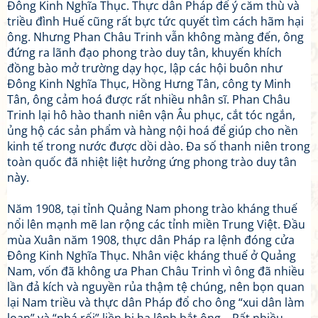
Đông Kinh Nghĩa Thục. Thực dân Pháp để ý căm thù và
triều đình Huế cũng rất bực tức quyết tìm cách hãm hại
ông. Nhưng Phan Châu Trinh vẫn không màng đến, ông
đứng ra lãnh đạo phong trào duy tân, khuyến khích
đồng bào mở trường dạy học, lập các hội buôn như
Đông Kinh Nghĩa Thục, Hồng Hưng Tân, công ty Minh
Tân, ông cảm hoá được rất nhiều nhân sĩ. Phan Châu
Trinh lại hô hào thanh niên vận Âu phục, cắt tóc ngắn,
ủng hộ các sản phẩm và hàng nội hoá để giúp cho nền
kinh tế trong nước được dồi dào. Đa số thanh niên trong
toàn quốc đã nhiệt liệt hưởng ứng phong trào duy tân
này.
Năm 1908, tại tỉnh Quảng Nam phong trào kháng thuế
nổi lên mạnh mẽ lan rộng các tỉnh miền Trung Việt. Đầu
mùa Xuân năm 1908, thực dân Pháp ra lệnh đóng cửa
Đông Kinh Nghĩa Thục. Nhân việc kháng thuế ở Quảng
Nam, vốn đã không ưa Phan Châu Trinh vì ông đã nhiều
lần đả kích và nguyền rủa thậm tệ chúng, nên bọn quan
lại Nam triều và thực dân Pháp đổ cho ông “xui dân làm