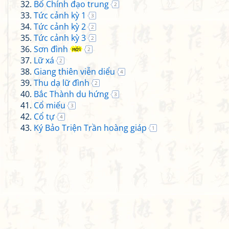
Bố Chính đạo trung
2
Tức cảnh kỳ 1
3
Tức cảnh kỳ 2
2
Tức cảnh kỳ 3
2
Sơn đình
2
Lữ xá
2
Giang thiên viễn diểu
4
Thu dạ lữ đình
2
Bắc Thành du hứng
3
Cổ miếu
3
Cổ tự
4
Ký Bảo Triện Trần hoàng giáp
1