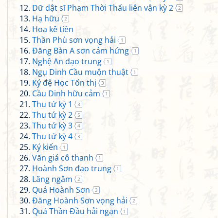
Dữ dật sĩ Phạm Thời Thấu liên vận kỳ 2
2
Hạ hữu
2
Hoạ kê tiên
Thần Phù sơn vọng hải
1
Đăng Bàn A sơn cảm hứng
1
Nghệ An đạo trung
1
Ngụ Dinh Cầu muộn thuật
1
Ký đệ Học Tốn thị
3
Cầu Dinh hữu cảm
1
Thu tứ kỳ 1
3
Thu tứ kỳ 2
5
Thu tứ kỳ 3
4
Thu tứ kỳ 4
3
Ký kiến
1
Văn giá cô thanh
1
Hoành Sơn đạo trung
1
Lãng ngâm
2
Quá Hoành Sơn
3
Đăng Hoành Sơn vọng hải
2
Quá Thần Đầu hải ngạn
1