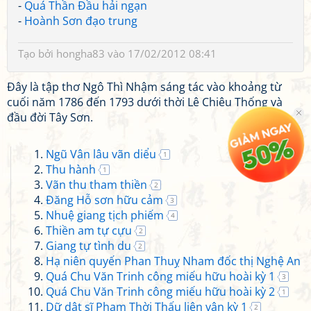
-
Quá Thần Đầu hải ngạn
-
Hoành Sơn đạo trung
Tạo bởi
hongha83
vào 17/02/2012 08:41
Đây là tập thơ Ngô Thì Nhậm sáng tác vào khoảng từ
cuối năm 1786 đến 1793 dưới thời Lê Chiêu Thống và
đầu đời Tây Sơn.
Ngũ Vân lâu vãn diểu
1
Thu hành
1
Vãn thu tham thiền
2
Đăng Hỗ sơn hữu cảm
3
Nhuệ giang tịch phiếm
4
Thiền am tự cựu
2
Giang tự tình du
2
Hạ niên quyến Phan Thuỵ Nham đốc thị Nghệ An
Quá Chu Văn Trinh công miếu hữu hoài kỳ 1
3
Quá Chu Văn Trinh công miếu hữu hoài kỳ 2
1
Dữ dật sĩ Phạm Thời Thấu liên vận kỳ 1
2