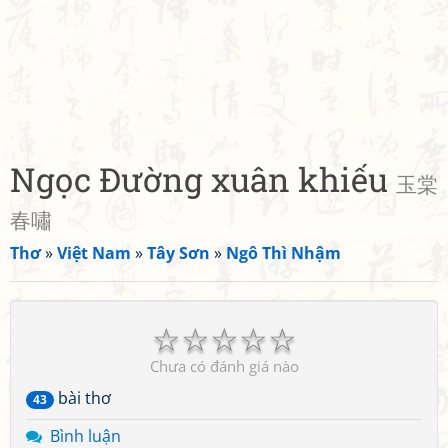
Ngọc Đường xuân khiếu
玉棠
春嘯
Thơ
»
Việt Nam
»
Tây Sơn
»
Ngô Thì Nhậm
☆
☆
☆
☆
☆
Chưa có đánh giá nào
bài thơ
43
Bình luận