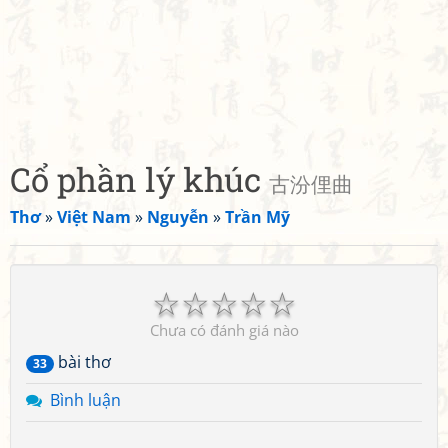
Cổ phần lý khúc
古汾俚曲
Thơ
»
Việt Nam
»
Nguyễn
»
Trần Mỹ
☆
☆
☆
☆
☆
Chưa có đánh giá nào
bài thơ
33
Bình luận