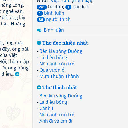
Nước:
Việt Nam
(
Hiện đại
)
Thăng Long.
bài thơ,
bài dịch
241
1
o nghề văn,
bình luận
1
 đó, ông lấy
người thích
36
c bắc: Hoàng
Bình luận
ệt, ông đưa
Thơ đọc nhiều nhất
i đây, ông bắt
-
Bên kia sông Đuống
của Việt
-
Lá diêu bông
ội, thành lập
-
Nếu anh còn trẻ
g Dương bùng
-
Quả vườn ổi
ểu diễn…
-
Mưa Thuận Thành
Thơ thích nhất
-
Bên kia sông Đuống
-
Lá diêu bông
-
Cảnh I
-
Nếu anh còn trẻ
-
Anh đi và em đi