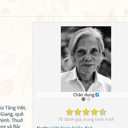
Chân dung
ùi Tằng Việt,
☆
☆
☆
☆
☆
 Giang, quê
78
4.64
 Ninh. Thuở
ang và Bắc