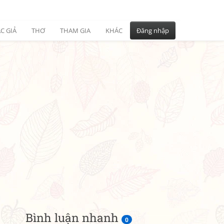
C GIẢ
THƠ
THAM GIA
KHÁC
Đăng nhập
Bình luận nhanh
0