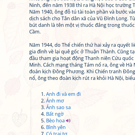
Ninh, đến năm 1938 thì ra Hà Nội học trường 
Năm 1940, ông đỗ tú tài toàn phần và bước và
dịch sách cho Tân dân xã của Vũ Đình Long. Từ
bút danh là tên một vị thuốc đắng trong thuố
Cầm.
Năm 1944, do Thế chiến thứ hai xảy ra quyết li
gia đình về lại quê gốc ở Thuận Thành. Cũng tạ
đầu tham gia hoạt động Thanh niên Cứu quốc 
Minh. Cách mạng tháng Tám nổ ra, ông về Hà N
đoàn kịch Đông Phương. Khi Chiến tranh Đôn
nổ, ông theo đoàn kịch rút ra khỏi Hà Nội, bi
Anh đi và em đi
Ánh mơ
Ánh sao sa
Bất ngờ
Bèo hoa
Bình yên
Có trai tơ