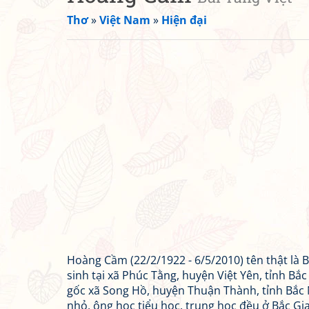
Thơ
»
Việt Nam
»
Hiện đại
Hoàng Cầm (22/2/1922 - 6/5/2010) tên thật là B
sinh tại xã Phúc Tằng, huyện Việt Yên, tỉnh Bắc
gốc xã Song Hồ, huyện Thuận Thành, tỉnh Bắc
nhỏ, ông học tiểu học, trung học đều ở Bắc Gi