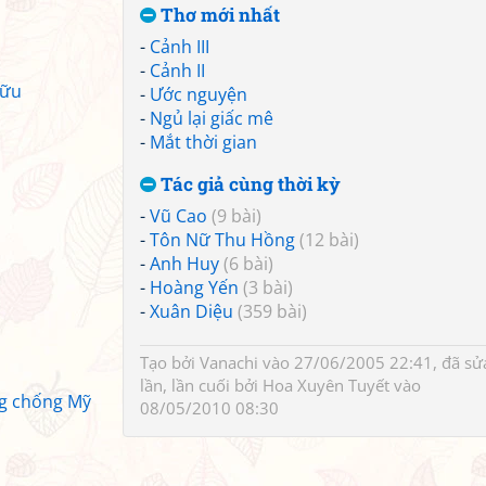
Thơ mới nhất
-
Cảnh III
-
Cảnh II
Hữu
-
Ước nguyện
-
Ngủ lại giấc mê
-
Mắt thời gian
Tác giả cùng thời kỳ
-
Vũ Cao
(9 bài)
-
Tôn Nữ Thu Hồng
(12 bài)
-
Anh Huy
(6 bài)
-
Hoàng Yến
(3 bài)
-
Xuân Diệu
(359 bài)
Tạo bởi
Vanachi
vào 27/06/2005 22:41, đã sử
lần, lần cuối bởi
Hoa Xuyên Tuyết
vào
ng chống Mỹ
08/05/2010 08:30