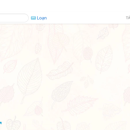
Loạn
TÁ