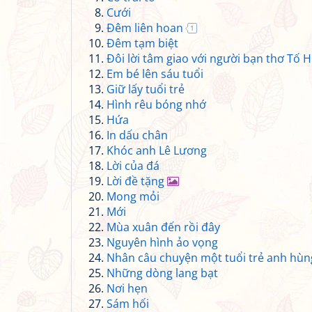
Cưới
Đêm liên hoan
1
Đêm tạm biệt
Đôi lời tâm giao với người bạn thơ Tố 
Em bé lên sáu tuổi
Giữ lấy tuổi trẻ
Hình rêu bóng nhớ
Hứa
In dấu chân
Khóc anh Lê Lương
Lời của đá
Lời đề tặng
Mong mỏi
Mới
Mùa xuân đến rồi đây
Nguyên hình ảo vọng
Nhân câu chuyện một tuổi trẻ anh hù
Những dòng lang bạt
Nơi hẹn
Sám hối