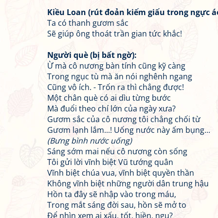
Kiều Loan (rút đoản kiếm giấu trong ngực áo
Ta có thanh gươm sắc
Sẽ giúp ông thoát trần gian tức khắc!
Người què (bị bất ngờ):
Ừ mà cô nương bàn tính cũng kỹ càng
Trong ngục tù mà ăn nói nghênh ngang
Cũng vô ích. - Trốn ra thì chẳng được!
Một chân què có ai dìu từng bước
Mà đuổi theo chí lớn của ngày xưa?
Gươm sắc của cô nương tôi chẳng chối từ
Gươm lạnh lắm...! Uống nước này ấm bụng...
(Bưng bình nước uống)
Sáng sớm mai nếu cô nương còn sống
Tôi gửi lời vĩnh biệt Vũ tướng quân
Vĩnh biệt chúa vua, vĩnh biệt quyền thần
Không vĩnh biệt những người dân trung hậu
Hồn ta đây sẽ nhập vào trong máu,
Trong mắt sáng đời sau, hồn sẽ mở to
Để nhìn xem ai xấu, tốt, hiền, ngu?