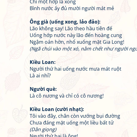
Chỉ một hớp là xong
Bình nước ấy đủ mười người mát mẻ
Ông già (uống xong, lảo đảo):
Lão không say! Lão theo hầu tiên đế
Uống hớp nước này lão đến hoàng cung
Ngậm oán hờn, nhổ xuống mặt Gia Long!
(Ngã chúi vào một xó, nằm chết như người ng
Kiều Loan:
Người thứ hai uống nước mưa mát ruột
Là ai nhỉ?
Người què:
Là cô nương và chỉ có cô nương!
Kiều Loan (cười nhạt):
Tôi vào đây, chân còn vướng bụi đường
Chưa đáng mặt uống một liều bất tử
(Dằn giọng)
Người thứ hai là ông!