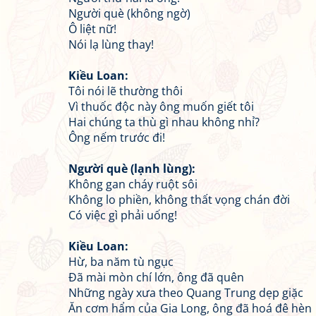
Người què (không ngờ)
Ô liệt nữ!
Nói lạ lùng thay!
Kiều Loan:
Tôi nói lẽ thường thôi
Vì thuốc độc này ông muốn giết tôi
Hai chúng ta thù gì nhau không nhỉ?
Ông nếm trước đi!
Người què (lạnh lùng):
Không gan cháy ruột sôi
Không lo phiền, không thất vọng chán đời
Có việc gì phải uống!
Kiều Loan:
Hừ, ba năm tù ngục
Đã mài mòn chí lớn, ông đã quên
Những ngày xưa theo Quang Trung dẹp giặc
Ăn cơm hẩm của Gia Long, ông đã hoá đê hèn