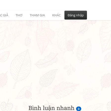
C GIẢ
THƠ
THAM GIA
KHÁC
Đăng nhập
Bình luận nhanh
0