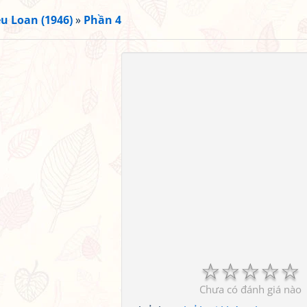
ều Loan (1946)
»
Phần 4
☆
☆
☆
☆
☆
Chưa có đánh giá nào