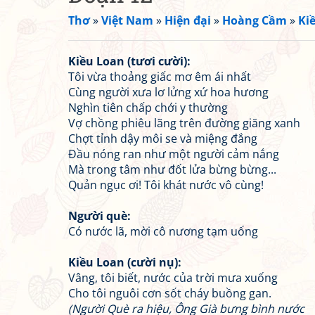
Thơ
»
Việt Nam
»
Hiện đại
»
Hoàng Cầm
»
Ki
Kiều Loan (tươi cười):
Tôi vừa thoảng giấc mơ êm ái nhất
Cùng người xưa lơ lửng xứ hoa hương
Nghìn tiên chấp chới y thường
Vợ chồng phiêu lãng trên đường giăng xanh
Chợt tỉnh dậy môi se và miệng đắng
Đầu nóng ran như một người cảm nắng
Mà trong tâm như đốt lửa bừng bừng...
Quản ngục ơi! Tôi khát nước vô cùng!
Người què:
Có nước lã, mời cô nương tạm uống
Kiều Loan (cười nụ):
Vâng, tôi biết, nước của trời mưa xuống
Cho tôi nguôi cơn sốt cháy buồng gan.
(Người Què ra hiệu, Ông Già bưng bình nước