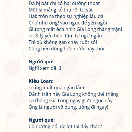
Đã bị bắt chỉ có hai đường thoát
Một là mắng kẻ thù rồi tự sát
Hai: trốn ra theo sự nghiệp lâu dài
Chứ như ông! vào ngục để yên ngồi
Giương mắt ếch nhìn Gia Long thắng trận!
Triết lý yếu hèn, tâm tư ngớ ngẩn
Thì dù không gan cháy ruột sôi
Cũng nên dùng hớp nước này thôi!
Người què:
Nghĩ xem đã...!
Kiều Loan:
Trống xuất quân gần lắm!
Đánh trận này Gia Long không thể thắng
Ta thắng Gia Long ngay giữa ngục này
Ông là người vô dụng, uống đi ngay!
Người què:
Cô nương nói dễ lọt tai đấy chắc?