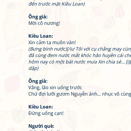
đến trước mặt Kiều Loan)
Ông già:
Mời cô nương!
Kiều Loan:
Xin cảm tạ muôn vàn!
(Bưng bình nước)[/iư Tôi với cụ chẳng may cùn
đã cùng đem nước mắt khóc hão huyền cái chế
hôm nay có một bát nước mưa Xin chia sẻ... [i
dập)
Ông già:
Vâng, lão xin uống trước
Chứ đợi lưỡi gươm Nguyễn ánh... nhục vô cùn
Kiều Loan:
Đừng uống cạn!
Người què: