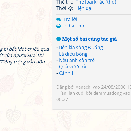
Thể thơ:
Thể loại khác (thơ)
Thời kỳ:
Hiện đại
Trả lời
In bài thơ
Một số bài cùng tác giả
-
Bên kia sông Đuống
g bị bắt Một chiều qua
-
Lá diêu bông
t của người xưa Thì
-
Nếu anh còn trẻ
](Tiếng trống vẫn dồn
-
Quả vườn ổi
-
Cảnh I
Đăng bởi
Vanachi
vào 24/08/2006 19
1 lần, lần cuối bởi
demmuadong
vào
g
08:27