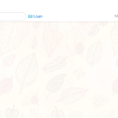
Loạn
TÁ