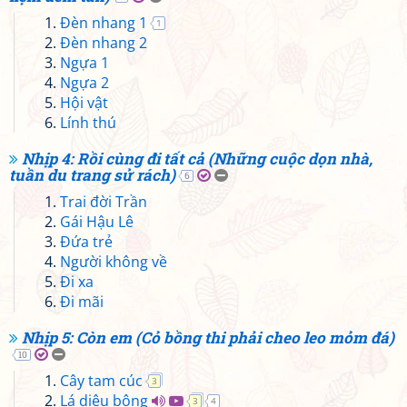
Đèn nhang 1
1
Đèn nhang 2
Ngựa 1
Ngựa 2
Hội vật
Lính thú
Nhịp 4: Rồi cùng đi tất cả (Những cuộc dọn nhà,
tuần du trang sử rách)
6
Trai đời Trần
Gái Hậu Lê
Đứa trẻ
Người không về
Đi xa
Đi mãi
Nhịp 5: Còn em (Cỏ bồng thi phải cheo leo mỏm đá)
10
Cây tam cúc
3
Lá diêu bông
3
4