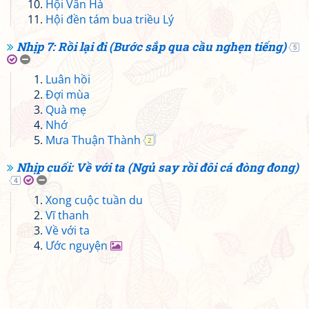
Hội Vân Hà
Hội đền tám bua triều Lý
Nhịp 7: Rồi lại đi (Bước sắp qua cầu nghẹn tiếng)
5
Luân hồi
Đợi mùa
Quà mẹ
Nhớ
Mưa Thuận Thành
2
Nhịp cuối: Về với ta (Ngủ say rồi đôi cá đòng đong)
4
Xong cuộc tuần du
Vĩ thanh
Về với ta
Ước nguyện