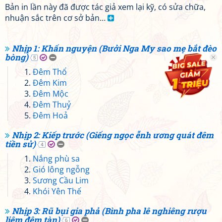
Bản in lần này đã được tác giả xem lại kỹ, có sửa chữa,
nhuận sắc trên cơ sở bản…
Nhịp 1: Khấn nguyện (Bưởi Nga My sao mẹ bắt đèo
bòng)
5
Đêm Thổ
Đêm Kim
Đêm Mộc
Đêm Thuỷ
Đêm Hoả
Nhịp 2: Kiếp trước (Giếng ngọc ễnh ương quát đêm
tiền sử)
4
Nắng phù sa
Gió lông ngỗng
Sương Cầu Lim
Khói Yên Thế
Nhịp 3: Rũ bụi gia phả (Bình pha lê nghiêng rượu
liệm đêm tàn)
6