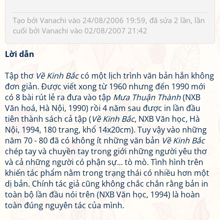
Tạo bởi
Vanachi
vào 24/08/2006 19:59, đã sửa 2 lần, lần
cuối bởi
Vanachi
vào 02/08/2007 21:42
Lời dẫn
Tập thơ
Về Kinh Bắc
có một lịch trình văn bản hẳn không
đơn giản. Được viết xong từ 1960 nhưng đến 1990 mới
có 8 bài rút lẻ ra đưa vào tập
Mưa Thuận Thành
(NXB
Văn hoá, Hà Nội, 1990) rồi 4 năm sau được in lần đầu
tiên thành sách cả tập (
Về Kinh Bắc
, NXB Văn học, Hà
Nội, 1994, 180 trang, khổ 14x20cm). Tuy vậy vào những
năm 70 - 80 đã có không ít những văn bản
Về Kinh Bắc
chép tay và chuyền tay trong giới những người yêu thơ
và cả những người có phận sự... tò mò. Tình hình trên
khiến tác phẩm nằm trong trạng thái có nhiều hơn một
dị bản. Chính tác giả cũng không chắc chắn rằng bản in
toàn bộ lần đầu nói trên (NXB Văn học, 1994) là hoàn
toàn đúng nguyên tác của mình.