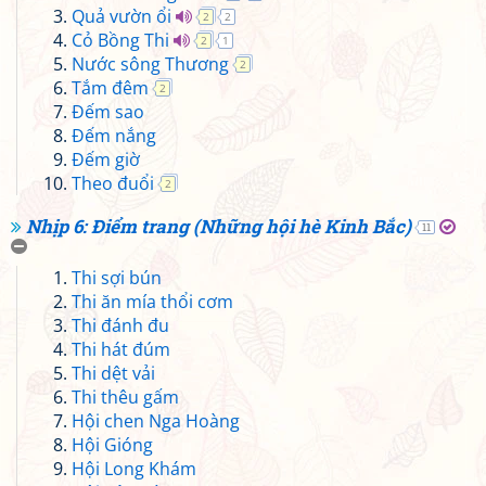
Quả vườn ổi
2
2
Cỏ Bồng Thi
2
1
Nước sông Thương
2
Tắm đêm
2
Đếm sao
Đếm nắng
Đếm giờ
Theo đuổi
2
Nhịp 6: Điểm trang (Những hội hè Kinh Bắc)
11
Thi sợi bún
Thi ăn mía thổi cơm
Thi đánh đu
Thi hát đúm
Thi dệt vải
Thi thêu gấm
Hội chen Nga Hoàng
Hội Gióng
Hội Long Khám