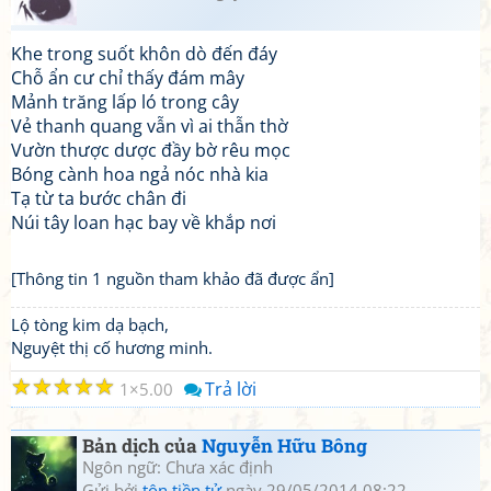
Khe trong suốt khôn dò đến đáy
Chỗ ẩn cư chỉ thấy đám mây
Mảnh trăng lấp ló trong cây
Vẻ thanh quang vẫn vì ai thẫn thờ
Vườn thược dược đầy bờ rêu mọc
Bóng cành hoa ngả nóc nhà kia
Tạ từ ta bước chân đi
Núi tây loan hạc bay về khắp nơi
[Thông tin 1 nguồn tham khảo đã được ẩn]
Lộ tòng kim dạ bạch,
Nguyệt thị cố hương minh.
☆
☆
☆
☆
☆
Trả lời
1
5.00
Bản dịch của
Nguyễn Hữu Bông
Ngôn ngữ: Chưa xác định
Gửi bởi
tôn tiền tử
ngày 29/05/2014 08:22