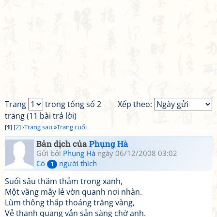
Trang
trong tổng số 2
Xếp theo:
trang (11 bài trả lời)
[
1
] [
2
] ›
Trang sau
»
Trang cuối
Bản dịch của
Phụng Hà
Gửi bởi
Phụng Hà
ngày 06/12/2008 03:02
Có
người thích
1
Suối sâu thăm thẳm trong xanh,
Một vầng mây lẻ vờn quanh nơi nhàn.
Lùm thông thấp thoáng trăng vàng,
Vẻ thanh quang vẫn sẳn sàng chờ anh.