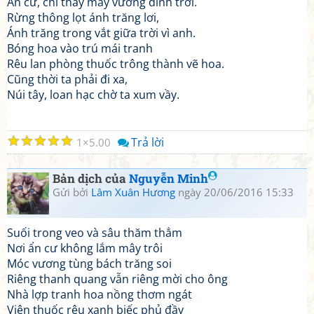
Ẩn cư, chỉ thấy mây vương đỉnh trời.
Rừng thông lọt ánh trăng lơi,
Ánh trăng trong vắt giữa trời vì anh.
Bóng hoa vào trú mái tranh
Rêu lan phòng thuốc trông thành vẽ hoa.
Cũng thời ta phải đi xa,
Núi tây, loan hạc chờ ta xum vầy.
☆
☆
☆
☆
☆
Trả lời
1
5.00
Bản dịch của
Nguyễn Minh
Gửi bởi
Lâm Xuân Hương
ngày 20/06/2016 15:33
Suối trong veo và sâu thăm thẳm
Nơi ẩn cư không lắm mây trôi
Móc vương tùng bách trăng soi
Riêng thanh quang vẫn riêng mời cho ông
Nhà lợp tranh hoa nồng thơm ngát
Viện thuốc rêu xanh biếc phủ đầy