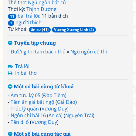
Thể thơ:
Ngũ ngôn bát cú
Thời kỳ:
Thịnh Đường
bài trả lời
: 11 bản dịch
11
người thích
1
Từ khoá:
ẩn cư (41)
Vương Xương Linh (2)
Tuyển tập chung
-
Đường thi tam bách thủ
»
Ngũ ngôn cổ thi
Trả lời
In bài thơ
Một số bài cùng từ khoá
-
Ẩm tửu kỳ 05
(
Đào Tiềm
)
-
Tầm ẩn giả bất ngộ
(
Giả Đảo
)
-
Trúc lý quán
(
Vương Duy
)
-
Ngôn chí bài 16 (Ẩn cả)
(
Nguyễn Trãi
)
-
Tân di ổ
(
Vương Duy
)
Một số bài cùng tác giả