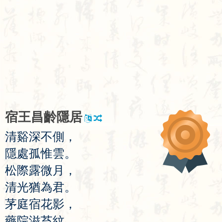
宿
王
昌
齡
隱
居
清
谿
深
不
側
，
隱
處
孤
惟
雲
。
松
際
露
微
月
，
清
光
猶
為
君
。
茅
庭
宿
花
影
，
藥
院
滋
苔
紋
。