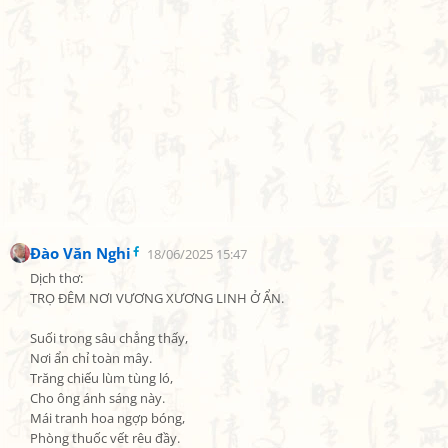
Đào Văn Nghi
18/06/2025 15:47
Dịch thơ:

TRỌ ĐÊM NƠI VƯƠNG XƯƠNG LINH Ở ẨN.

Suối trong sâu chẳng thấy,

Nơi ẩn chỉ toàn mây.

Trăng chiếu lùm tùng ló,

Cho ông ánh sáng này.

Mái tranh hoa ngợp bóng,

Phòng thuốc vết rêu đầy.
