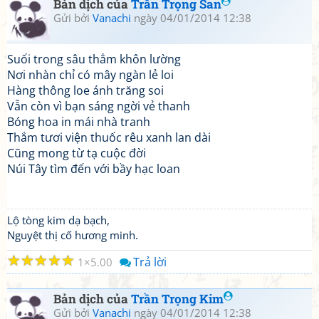
Bản dịch của
Trần Trọng San
Gửi bởi
Vanachi
ngày 04/01/2014 12:38
Suối trong sâu thẳm khôn lường
Nơi nhàn chỉ có mây ngàn lẻ loi
Hàng thông loe ánh trăng soi
Vẫn còn vì bạn sáng ngời vẻ thanh
Bóng hoa in mái nhà tranh
Thắm tươi viện thuốc rêu xanh lan dài
Cũng mong từ tạ cuộc đời
Núi Tây tìm đến với bầy hạc loan
Lộ tòng kim dạ bạch,
Nguyệt thị cố hương minh.
☆
☆
☆
☆
☆
Trả lời
1
5.00
Bản dịch của
Trần Trọng Kim
Gửi bởi
Vanachi
ngày 04/01/2014 12:38