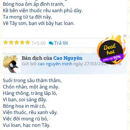
Bóng hoa ôm ấp đình tranh,
Kề bên viện thuốc rêu xanh phủ dày.
Ta mong từ tạ đời này,
Về Tây sơn, bạn với bầy hạc loan.
☆
☆
☆
☆
☆
Trả lời
1
5.00
Bản dịch của
Cao Nguyên
Gửi bởi
cao nguyên minh
ngày 27/03/2009 16:16
Suối trong sâu thăm thẳm,
Chốn nhàn, một áng mây.
Hàng thông, trăng lấp ló,
Vì bạn, soi sáng đây.
Bóng hoa in mái cỏ,
Viện thuốc, rêu xanh vây.
Việc đời mong rũ bỏ,
Vui loan, hạc non Tây.