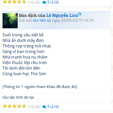
☆
☆
☆
☆
☆
Trả lời
1
5.00
Bản dịch của
Lê Nguyễn Lưu
Gửi bởi
tôn tiền tử
ngày 20/05/2019 16:34
Suối trong sâu xiết kể
Nhà ẩn dưới mây đơn
Thông rợp trăng mờ nhạt
Sáng vì bạn trong hơn
Nhà tranh hoa nụ thắm
Viện thuốc lớp rêu trơn
Tôi lánh đời tìm đến
Cùng loan hạc Thú Sơn
[Thông tin 1 nguồn tham khảo đã được ẩn]
tửu tận tình do tại
☆
☆
☆
☆
☆
Trả lời
1
5.00