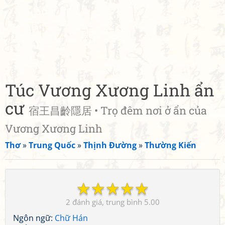
Túc Vương Xương Linh ẩn
cư
宿王昌齡隱居 • Trọ đêm nơi ở ẩn của
Vương Xương Linh
Thơ
»
Trung Quốc
»
Thịnh Đường
»
Thường Kiến
☆
☆
☆
☆
☆
2
5.00
Ngôn ngữ:
Chữ Hán