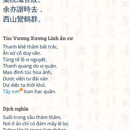
余
亦
謝
時
去
，
西
山
鸞
鶴
群
。
Túc Vương Xương Linh ẩn cư
Thanh khê thâm bất trắc,
Ẩn xứ cô duy vân.
Tùng tế lộ vi nguyệt,
Thanh quang do vị quân.
Mao đình túc hoa ảnh,
Dược viện tư đài văn.
Dư diệc tạ thời khứ,
Tây sơn
loan hạc quần.
Dịch nghĩa
Suối trong sâu thăm thẳm,
Nơi ở ẩn chỉ có đám mây lẻ loi.