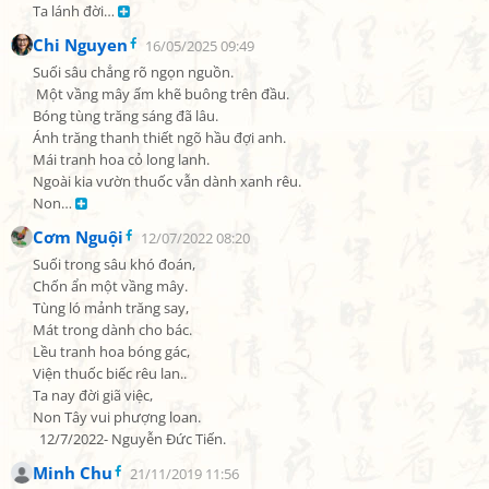
Ta lánh đời… 
Chi Nguyen
16/05/2025 09:49
Suối sâu chẳng rõ ngọn nguồn.

 Một vầng mây ấm khẽ buông trên đầu.

Bóng tùng trăng sáng đã lâu.

Ánh trăng thanh thiết ngõ hầu đợi anh.

Mái tranh hoa cỏ long lanh.

Ngoài kia vườn thuốc vẫn dành xanh rêu.

Non… 
Cơm Nguội
12/07/2022 08:20
Suối trong sâu khó đoán,

Chốn ẩn một vầng mây.

Tùng ló mảnh trăng say,

Mát trong dành cho bác.

Lều tranh hoa bóng gác,

Viện thuốc biếc rêu lan..

Ta nay đời giã việc,

Non Tây vui phượng loan.

  12/7/2022- Nguyễn Đức Tiến.
Minh Chu
21/11/2019 11:56