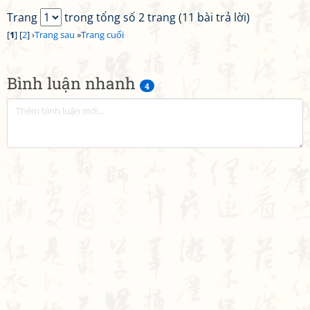
Trang
trong tổng số 2 trang (11 bài trả lời)
[
1
] [
2
] ›
Trang sau
»
Trang cuối
Bình luận nhanh
4