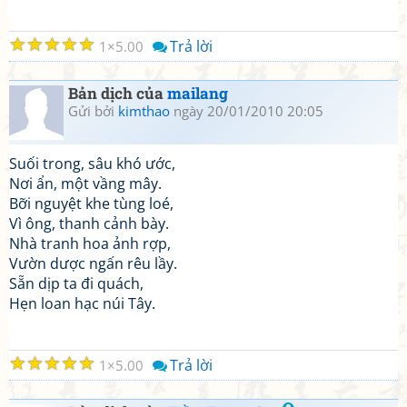
☆
☆
☆
☆
☆
Trả lời
1
5.00
Bản dịch của
mailang
Gửi bởi
kimthao
ngày 20/01/2010 20:05
Suối trong, sâu khó ước,
Nơi ẩn, một vầng mây.
Bỡi nguyệt khe tùng loé,
Vì ông, thanh cảnh bày.
Nhà tranh hoa ảnh rợp,
Vườn dược ngấn rêu lầy.
Sẵn dịp ta đi quách,
Hẹn loan hạc núi Tây.
☆
☆
☆
☆
☆
Trả lời
1
5.00