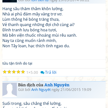
Hang sâu thăm thẳm khôn lường,
Nhà ai phủ đám mây vàng trơ vơ.
Lùm thông hé bóng trăng thưa,
Vẻ thanh quang những đợi chờ cùng ai?
Đình tranh lưu bóng hoa tươi,
Mà bên viện thuốc nhoáng mùi rêu xanh.
Nay ta cũng muốn rảnh mình,
Non Tây loan, hạc thích tình ngao du.
tửu tận tình do tại
☆
☆
☆
☆
☆
Trả lời
1
5.00
Bản dịch của
Anh Nguyên
Gửi bởi
Anh Nguyêt
ngày 21/06/2015 19:09
Suối trong, sâu chẳng thể lường,