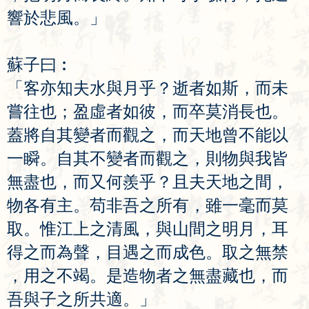
響
於
悲
風
。」
蘇
子
曰
︰
「
客
亦
知
夫
水
與
月
乎
？
逝
者
如
斯
，
而
未
嘗
往
也
；
盈
虛
者
如
彼
，
而
卒
莫
消
長
也
。
蓋
將
自
其
變
者
而
觀
之
，
而
天
地
曾
不
能
以
一
瞬
。
自
其
不
變
者
而
觀
之
，
則
物
與
我
皆
無
盡
也
，
而
又
何
羨
乎
？
且
夫
天
地
之
間
，
物
各
有
主
。
苟
非
吾
之
所
有
，
雖
一
毫
而
莫
取
。
惟
江
上
之
清
風
，
與
山
間
之
明
月
，
耳
得
之
而
為
聲
，
目
遇
之
而
成
色
。
取
之
無
禁
，
用
之
不
竭
。
是
造
物
者
之
無
盡
藏
也
，
而
吾
與
子
之
所
共
適
。」