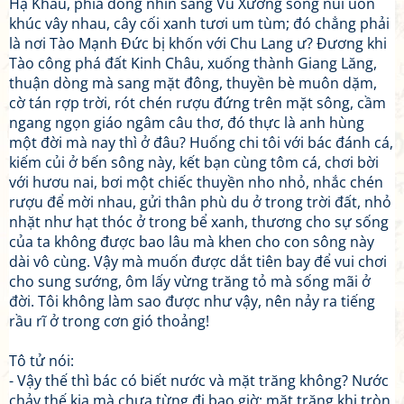
Hạ Khẩu, phía đông nhìn sang Vũ Xương sông núi uốn
khúc vây nhau, cây cối xanh tươi um tùm; đó chẳng phải
là nơi Tào Mạnh Đức bị khốn với Chu Lang ư? Đương khi
Tào công phá đất Kinh Châu, xuống thành Giang Lăng,
thuận dòng mà sang mặt đông, thuyền bè muôn dặm,
cờ tán rợp trời, rót chén rượu đứng trên mặt sông, cầm
ngang ngọn giáo ngâm câu thơ, đó thực là anh hùng
một đời mà nay thì ở đâu? Huống chi tôi với bác đánh cá,
kiếm củi ở bến sông này, kết bạn cùng tôm cá, chơi bời
với hươu nai, bơi một chiếc thuyền nho nhỏ, nhắc chén
rượu để mời nhau, gửi thân phù du ở trong trời đất, nhỏ
nhặt như hạt thóc ở trong bể xanh, thương cho sự sống
của ta không được bao lâu mà khen cho con sông này
dài vô cùng. Vậy mà muốn được dắt tiên bay để vui chơi
cho sung sướng, ôm lấy vừng trăng tỏ mà sống mãi ở
đời. Tôi không làm sao được như vậy, nên nảy ra tiếng
rầu rĩ ở trong cơn gió thoảng!
Tô tử nói:
- Vậy thế thì bác có biết nước và mặt trăng không? Nước
chảy thế kia mà chưa từng đi bao giờ; mặt trăng khi tròn