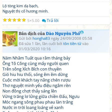
Lộ tòng kim dạ bạch,
Nguyệt thị cố hương minh.
☆
☆
☆
☆
☆
Trả lời
5
5.00
Bản dịch của
Đào Nguyên Phổ
Gửi bởi
hongha83
ngày 24/09/2008 05:58
Đã sửa 1 lần, lần cuối bởi
tôn tiền tử
vào
01/03/2020 10:16
Năm Nhâm Tuất qua rằm tháng bảy
Ông Tô Công cùng mấy người quen
Trên sông Xích Bích con thuyền
Gió hiu hiu thổi, sóng êm êm dừng
Cuộc mời khách tay nâng chén rượu
Thơ nguyệt minh yểu điệu ngâm rền
Non đông chợt thấy sáng lên
Vừng trăng lơ lửng giữa chiền Đẩu, Ngưu
Móc ngang sông phau phau làn trắng
Nước in trời loang loáng vẻ xanh