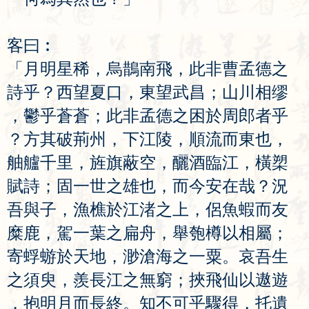
客
曰
︰
「
月
明
星
稀
，
烏
鵲
南
飛
，
此
非
曹
孟
德
之
詩
乎
？
西
望
夏
口
，
東
望
武
昌
；
山
川
相
缪
，
鬱
乎
蒼
蒼
；
此
非
孟
德
之
困
於
周
郎
者
乎
？
方
其
破
荊
州
，
下
江
陵
，
順
流
而
東
也
，
舳
艫
千
里
，
旌
旗
蔽
空
，
釃
酒
臨
江
，
橫
槊
賦
詩
；
固
一
世
之
雄
也
，
而
今
安
在
哉
？
況
吾
與
子
，
漁
樵
於
江
渚
之
上
，
侶
魚
蝦
而
友
糜
鹿
，
駕
一
葉
之
扁
舟
，
舉
匏
樽
以
相
屬
；
寄
蜉
蝣
於
天
地
，
渺
滄
海
之
一
粟
。
哀
吾
生
之
須
臾
，
羨
長
江
之
無
窮
；
挾
飛
仙
以
遨
遊
，
抱
明
月
而
長
終
。
知
不
可
乎
驟
得
，
托
遺