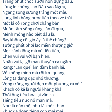
Trăng phút chốc sườn non dựng đấu,
Lửng lơ chừng sao Đẩu sao Ngưu,
Ngang sông sương trắng một màu,
Lung linh bóng nước liền theo vẻ trời.
Một lá cỏ rong chơi chẳng bận,
Muôn tầm sông cũng sấn đi qua,
Mênh mông nào biết đâu là,
Bay không cỡi gió ấy là thế chăng?
Tưởng phất phới lạc miền thượng giới,
Mọc cánh lông mà vút lên tiên,
Chén vui vui với bạn hiền,
Nhân vui lại gõ mạn thuyền ca ngâm.
Rằng: "Lan quế làm dầm bánh lái,
Vỗ không minh mà rõi lưu quang,
Lòng ta dằng dặc nhớ thương,
Vọng trông người đẹp một phương xa vời".
Khách có kẻ là người khẳng khái,
Thổi ống tiêu họa lại vần ca,
Tiếng tiêu nức nở mặn mà,
Như là oán mộ, như là khóc than.
Khúc đã đoạn tiếng còn mãi mãi,