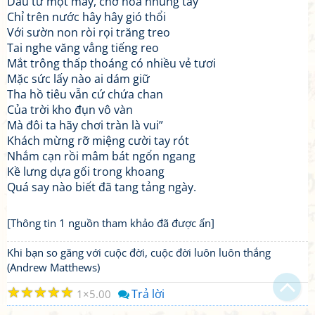
Dẫu từ một mảy, chớ hoà nhúng tay
Chỉ trên nước hây hây gió thổi
Với sườn non ròi rọi trăng treo
Tai nghe văng vẳng tiếng reo
Mắt trông thấp thoáng có nhiều vẻ tươi
Mặc sức lấy nào ai dám giữ
Tha hồ tiêu vẫn cứ chứa chan
Của trời kho đụn vô vàn
Mà đôi ta hãy chơi tràn là vui”
Khách mừng rỡ miệng cười tay rót
Nhắm cạn rồi mâm bát ngổn ngang
Kề lưng dựa gối trong khoang
Quá say nào biết đã tang tảng ngày.
Bạn bị lạc trong Thi Viện vì có nội dung quá đồ sộ?
[Thông tin 1 nguồn tham khảo đã được ẩn]
Chỉ dẫn làm quen
Khi bạn so găng với cuộc đời, cuộc đời luôn luôn thắng
Xem sau
(Andrew Matthews)
Không hiện lại
☆
☆
☆
☆
☆
Trả lời
1
5.00