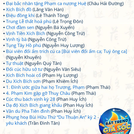
Đại bắc nhân tặng Phạm ca nương Huệ
(Châu Hải Đường)
Xích Bích đồ
(Lăng Vân Hàn)
Điệu đồng khí
(Lê Thánh Tông)
Trung Lễ thất hoả phú
(Lê Trọng Đôn)
Chơi đầm sen
(Nguyễn Bá Xuyến)
Vịnh Tiền Xích Bích
(Nguyễn Công Trứ)
Vịnh tỳ bà
(Nguyễn Công Trứ)
Tụng Tây Hồ phú
(Nguyễn Huy Lượng)
Bùi viên đối ẩm trích cú ca [Bùi viên đối ẩm ca; Tuý ông ca]
(Nguyễn Khuyến)
Tự thuật
(Nguyễn Quý Tân)
Đối cúc hữu sở tư
(Nguyễn Văn Siêu)
Xích Bích hoài cổ
(Phạm Hy Lượng)
Du Xích Bích sơn
(Phạm Khiêm Ích)
1. Đính ước giữa hai họ Trương, Phạm
(Phạm Thái)
4. Phạm Kim gặp gỡ Thuỵ Châu
(Phạm Thái)
Cúc thu bách vịnh kỳ 28
(Phan Huy Ích)
Dạ độ Xích Bích giang khẩu
(Phan Huy Ích)
Vãn du Pha Tiên đình
(Phan Huy Ích)
Phụng hoạ Bùi Hữu Thứ “Du Thuận An” kỳ 2 - Đại tấn thần
yêu khách
(Trần Đình Tân)