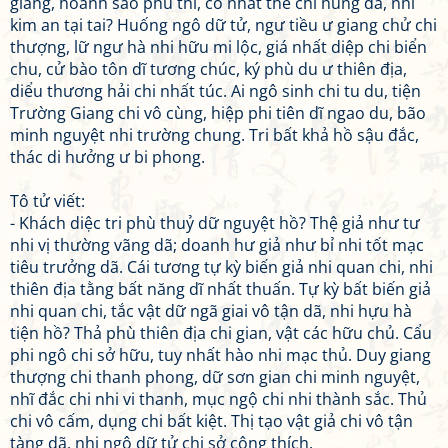
giang, hoành sáo phú thi, cố nhất thế chi hùng dã, nhi
kim an tại tai? Huống ngô dữ tử, ngư tiều ư giang chử chi
thượng, lữ ngư hà nhi hữu mi lộc, giá nhất diệp chi biển
chu, cử bào tôn dĩ tương chúc, ký phù du ư thiên địa,
diểu thương hải chi nhất túc. Ai ngô sinh chi tu du, tiện
Trường Giang chi vô cùng, hiệp phi tiên dĩ ngao du, bão
minh nguyệt nhi trường chung. Tri bất khả hồ sậu đắc,
thác di hưởng ư bi phong.
Tô tử viết:
- Khách diệc tri phù thuỷ dữ nguyệt hồ? Thệ giả như tư
nhi vị thường vãng dã; doanh hư giả như bỉ nhi tốt mạc
tiêu trưởng dã. Cái tương tự kỳ biến giả nhi quan chi, nhi
thiên địa tằng bất năng dĩ nhất thuấn. Tự kỳ bất biến giả
nhi quan chi, tắc vật dữ ngã giai vô tận dã, nhi hựu hà
tiện hồ? Thả phù thiên địa chi gian, vật các hữu chủ. Cẩu
phi ngô chi sở hữu, tuy nhất hào nhi mạc thủ. Duy giang
thượng chi thanh phong, dữ sơn gian chi minh nguyệt,
nhĩ đắc chi nhi vi thanh, mục ngộ chi nhi thành sắc. Thủ
chi vô cấm, dụng chi bất kiệt. Thị tạo vật giả chi vô tận
tàng dã, nhi ngô dữ tử chi sở cộng thích.