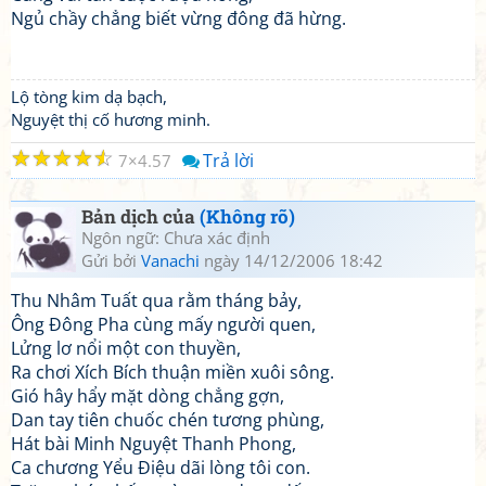
Ngủ chầy chẳng biết vừng đông đã hừng.
Lộ tòng kim dạ bạch,
Nguyệt thị cố hương minh.
☆
☆
☆
☆
☆
Trả lời
7
4.57
Bản dịch của
(Không rõ)
Ngôn ngữ: Chưa xác định
Gửi bởi
Vanachi
ngày 14/12/2006 18:42
Thu Nhâm Tuất qua rằm tháng bảy,
Ông Đông Pha cùng mấy người quen,
Lửng lơ nổi một con thuyền,
Ra chơi Xích Bích thuận miền xuôi sông.
Gió hây hẩy mặt dòng chẳng gợn,
Dan tay tiên chuốc chén tương phùng,
Hát bài Minh Nguyệt Thanh Phong,
Ca chương Yểu Điệu dãi lòng tôi con.