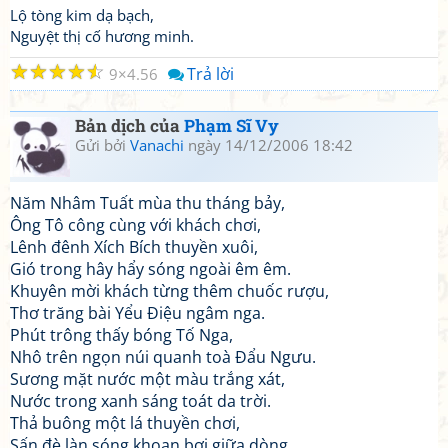
Lộ tòng kim dạ bạch,
Nguyệt thị cố hương minh.
☆
☆
☆
☆
☆
Trả lời
9
4.56
Bản dịch của
Phạm Sĩ Vy
Gửi bởi
Vanachi
ngày 14/12/2006 18:42
Năm Nhâm Tuất mùa thu tháng bảy,
Ông Tô công cùng với khách chơi,
Lênh đênh Xích Bích thuyền xuôi,
Gió trong hây hẩy sóng ngoài êm êm.
Khuyên mời khách từng thêm chuốc rượu,
Thơ trăng bài Yểu Điệu ngâm nga.
Phút trông thấy bóng Tố Nga,
Nhô trên ngọn núi quanh toà Đẩu Ngưu.
Sương mặt nước một màu trắng xát,
Nước trong xanh sáng toát da trời.
Thả buông một lá thuyền chơi,
Sấn đè làn sóng khoan bơi giữa dòng.