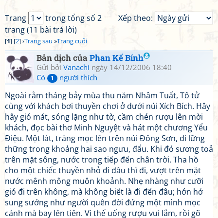
Trang
trong tổng số 2
Xếp theo:
trang (11 bài trả lời)
[
1
] [
2
] ›
Trang sau
»
Trang cuối
Bản dịch của
Phan Kế Bính
Gửi bởi
Vanachi
ngày 14/12/2006 18:40
Có
người thích
1
Ngoài rằm tháng bảy mùa thu năm Nhâm Tuất, Tô tử
cùng với khách bơi thuyền chơi ở dưới núi Xích Bích. Hây
hây gió mát, sóng lặng như tờ, cầm chén rượu lên mời
khách, đọc bài thơ Minh Nguyệt và hát một chương Yểu
Điệu. Một lát, trăng mọc lên trên núi Đông Sơn, đi lững
thững trong khoảng hai sao ngưu, đẩu. Khi đó sương toả
trên mặt sông, nước trong tiếp đến chân trời. Tha hồ
cho một chiếc thuyền nhỏ đi đâu thì đi, vượt trên mặt
nước mênh mông muôn khoảnh. Nhẹ nhàng như cưỡi
gió đi trên không, mà không biết là đi đến đâu; hớn hở
sung sướng như người quên đời đứng một mình mọc
cánh mà bay lên tiên. Vì thế uống rượu vui lắm, rồi gõ