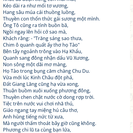
Kéo dài ra như mối tơ vương,
Hang sâu múa cái thuồng luồng,
Thuyền con thổn thức gái sương một mình.
Ông Tô cũng ra tình buồn bã,
Ngồi ngay lên hỏi cớ sao mà,
Khách rằng: - "Trăng sáng sao thưa,
Chim ô quanh quất ấy thơ họ Tào"
Bên tây ngoảnh trông vào Hạ Khẩu,
Quanh sang đông nhận dấu Vũ Xương,
Non sông một dãi mơ màng,
Họ Tào trong bụng căm chàng Chu Du.
Vừa mới lúc Kinh Châu đột phá,
Đất Giang Lăng cũng hạ vừa xong,
Thuận buồm xuôi xuống phương đông,
Thuyền chen chật nước cờ dong rợp trời.
Tiệc trên nước vui chơi nhã thú,
Giáo ngang tay miệng hú câu thơ,
Anh hùng tiếng nức từ xưa,
Mà người thấm thoát bây giờ cũng không.
Phương chi lũ ta cùng bạn lứa,