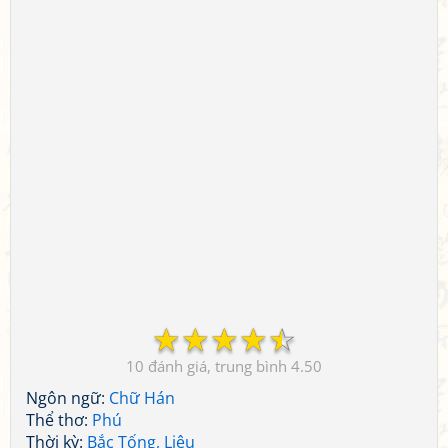
☆
☆
☆
☆
☆
10
4.50
Ngôn ngữ:
Chữ Hán
Thể thơ:
Phú
Thời kỳ:
Bắc Tống, Liêu