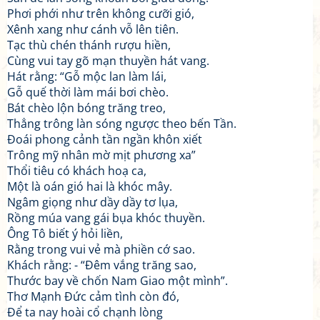
Phơi phới như trên không cưỡi gió,
Xênh xang như cánh vỗ lên tiên.
Tạc thù chén thánh rượu hiền,
Cùng vui tay gõ mạn thuyền hát vang.
Hát rằng: “Gỗ mộc lan làm lái,
Gỗ quế thời làm mái bơi chèo.
Bát chèo lộn bóng trăng treo,
Thẳng trông làn sóng ngược theo bến Tần.
Đoái phong cảnh tần ngần khôn xiết
Trông mỹ nhân mờ mịt phương xa”
Thổi tiêu có khách hoạ ca,
Một là oán gió hai là khóc mây.
Ngâm giọng như dầy dầy tơ lụa,
Rồng múa vang gái bụa khóc thuyền.
Ông Tô biết ý hỏi liền,
Rằng trong vui vẻ mà phiền cớ sao.
Khách rằng: - “Đêm vắng trăng sao,
Thước bay về chốn Nam Giao một mình”.
Thơ Mạnh Đức cảm tình còn đó,
Để ta nay hoài cổ chạnh lòng