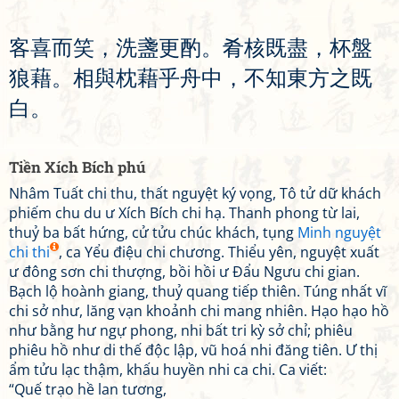
客
喜
而
笑
，
洗
盞
更
酌
。
肴
核
既
盡
，
杯
盤
狼
藉
。
相
與
枕
藉
乎
舟
中
，
不
知
東
方
之
既
白
。
Tiền Xích Bích phú
Nhâm Tuất chi thu, thất nguyệt ký vọng, Tô tử dữ khách
phiếm chu du ư Xích Bích chi hạ. Thanh phong từ lai,
thuỷ ba bất hứng, cử tửu chúc khách, tụng
Minh nguyệt
chi thi
, ca Yểu điệu chi chương. Thiểu yên, nguyệt xuất
ư đông sơn chi thượng, bồi hồi ư Đẩu Ngưu chi gian.
Bạch lộ hoành giang, thuỷ quang tiếp thiên. Túng nhất vĩ
chi sở như, lăng vạn khoảnh chi mang nhiên. Hạo hạo hồ
như bằng hư ngự phong, nhi bất tri kỳ sở chỉ; phiêu
phiêu hồ như di thế độc lập, vũ hoá nhi đăng tiên. Ư thị
ẩm tửu lạc thậm, khấu huyền nhi ca chi. Ca viết:
“Quế trạo hề lan tương,