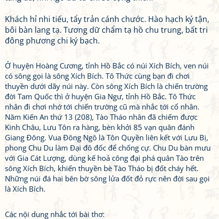
Khách hỉ nhi tiếu, tẩy trản cánh chước. Hào hạch ký tận,
bôi bàn lang tạ. Tương dữ chẩm tạ hồ chu trung, bất tri
đông phương chi ký bạch.
Ở huyện Hoàng Cương, tỉnh Hồ Bắc có núi Xích Bích, ven núi
có sông gọi là sông Xích Bích. Tô Thức cùng bạn đi chơi
thuyền dưới dãy núi này. Còn sông Xích Bích là chiến trường
đời Tam Quốc thì ở huyện Gia Ngư, tỉnh Hồ Bắc. Tô Thức
nhân đi chơi nhớ tới chiến trường cũ mà nhắc tới cổ nhân.
Năm Kiến An thứ 13 (208), Tào Tháo nhân đã chiếm được
Kinh Châu, Lưu Tôn ra hàng, bèn khởi 85 vạn quân đánh
Giang Đông. Vua Đông Ngô là Tôn Quyền liên kết với Lưu Bị,
phong Chu Du làm Đại đô đốc để chống cự. Chu Du bàn mưu
với Gia Cát Lượng, dùng kế hoả công đại phá quân Tào trên
sông Xích Bích, khiến thuyền bè Tào Tháo bị đốt cháy hết.
Những núi đá hai bên bờ sông lửa đốt đỏ rực nên đời sau gọi
là Xích Bích.
Các nội dung nhắc tới bài thơ: