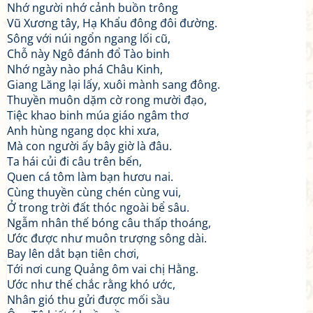
Nhớ người nhớ cảnh buồn trông
Vũ Xương tây, Hạ Khẩu đông đôi đường.
Sông với núi ngổn ngang lối cũ,
Chỗ này Ngô đánh đổ Tào binh
Nhớ ngày nào phá Châu Kinh,
Giang Lăng lại lấy, xuôi mành sang đông.
Thuyền muôn dặm cờ rong mười đạo,
Tiệc khao binh múa giáo ngâm thơ
Anh hùng ngang dọc khi xưa,
Mà con người ấy bây giờ là đâu.
Ta hái củi đi câu trên bến,
Quen cá tôm làm bạn hươu nai.
Cùng thuyền cùng chén cùng vui,
Ở trong trời đất thóc ngoài bể sâu.
Ngẫm nhân thế bóng câu thấp thoáng,
Ước được như muôn trượng sông dài.
Bay lên dắt bạn tiên chơi,
Tới nơi cung Quảng ôm vai chị Hằng.
Ước như thế chắc rằng khó ước,
Nhân gió thu gửi được mối sầu