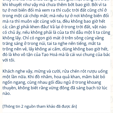
khi khuyết như vậy mà chưa thêm bớt bao giờ. Bởi vì ta
tự ở nơi biến đổi mà xem ra thì cuộc trời đất cũng chỉ ở
trong một cái chớp mắt; mà nếu tự ở nơi không biến đổi
mà ra thì muôn vật cùng với ta, đều không bao giờ hết
cả; cần gì phải khen đâu! Vả lại ở trong trời đất, vật nào
có chủ ấy, nếu không phải là của ta thì dẫu một li ta cũng
không lấy. Chỉ có ngọn gió mát ở trên sông cùng vầng
trăng sáng ở trong núi, tai ta nghe nên tiếng, mắt ta
trông nên vẻ, lấy không ai cấm, dùng không bao giờ hết,
đó là kho vô tận của Tạo Hoá mà là cái vui chung của bác
với tôi.
Khách nghe vậy, mừng và cười, rửa chén rót rượu uống
một lần nữa. Khi đồ nhắm, hoa quả khan, mâm bát bỏ
ngổn ngang, cùng nhau gối đầu ngủ ở trong khoang
thuyền, không biết rằng vừng đông đã sáng bạch từ lúc
nào.
[Thông tin 2 nguồn tham khảo đã được ẩn]