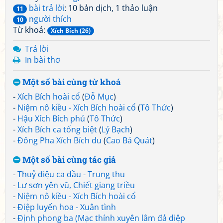
bài trả lời
: 10 bản dịch, 1 thảo luận
11
người thích
10
Từ khoá:
Xích Bích (26)
Trả lời
In bài thơ
Một số bài cùng từ khoá
-
Xích Bích hoài cổ
(
Đỗ Mục
)
-
Niệm nô kiều - Xích Bích hoài cổ
(
Tô Thức
)
-
Hậu Xích Bích phú
(
Tô Thức
)
-
Xích Bích ca tống biệt
(
Lý Bạch
)
-
Đông Pha Xích Bích du
(
Cao Bá Quát
)
Một số bài cùng tác giả
-
Thuỷ điệu ca đầu - Trung thu
-
Lư sơn yên vũ, Chiết giang triều
-
Niệm nô kiều - Xích Bích hoài cổ
-
Điệp luyến hoa - Xuân tình
-
Định phong ba (Mạc thính xuyên lâm đả diệp