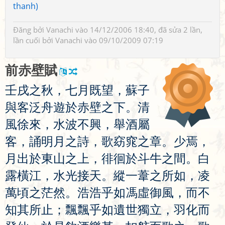
thanh)
Đăng bởi
Vanachi
vào 14/12/2006 18:40, đã sửa 2 lần,
lần cuối bởi
Vanachi
vào 09/10/2009 07:19
前
赤
壁
賦
壬
戌
之
秋
，
七
月
既
望
，
蘇
子
與
客
泛
舟
遊
於
赤
壁
之
下
。
清
風
徐
來
，
水
波
不
興
，
舉
酒
屬
客
，
誦
明
月
之
詩
，
歌
窈
窕
之
章
。
少
焉
，
月
出
於
東
山
之
上
，
徘
徊
於
斗
牛
之
間
。
白
露
橫
江
，
水
光
接
天
。
縱
一
葦
之
所
如
，
凌
萬
頃
之
茫
然
。
浩
浩
乎
如
馮
虛
御
風
，
而
不
知
其
所
止
；
飄
飄
乎
如
遺
世
獨
立
，
羽
化
而