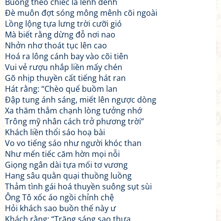
Buông theo chiếc lá lênh đênh
Đè muôn đợt sóng mông mênh cõi ngoài
Lồng lộng tựa lưng trời cưỡi gió
Mà biết rằng dừng đỗ nơi nao
Nhởn nhơ thoát tục lên cao
Hoá ra lông cánh bay vào cõi tiên
Vui vẻ rượu nhắp liền mấy chén
Gõ nhịp thuyền cất tiếng hát ran
Hát rằng: “Chèo quế buồm lan
Đập tung ánh sáng, miết lên ngược dòng
Xa thăm thẳm chạnh lòng tưởng nhớ
Trông mỹ nhân cách trở phương trời”
Khách liền thổi sáo hoạ bài
Vo vo tiếng sáo như người khóc than
Như mến tiếc căm hờn mọi nỗi
Giọng ngân dài tựa mối tơ vương
Hang sâu quằn quại thuồng luồng
Thảm tình gái hoá thuyền suông sụt sùi
Ông Tô xốc áo ngồi chỉnh chệ
Hỏi khách sao buồn thế này ư
Khách rằng: “Trăng sáng sao thưa