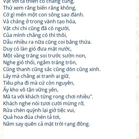
Vật với ta thiên cổ chẳng cùng,
Thử xem rằng biến rằng không,
Cớ gì mến một con sông sao đành.
Vả chăng ở trong vành tạo hóa,
Vật chi chi cũng đã có người,
Của mình chẳng có thì thôi,
Dẫu nhiều ra nữa cũng coi bằng thừa.
Duy có làn gió đưa mặt nước,
Một vầng trăng soi trước sườn non,
Nghe gió thổi, ngắm trăng tròn,
Cũng thanh cũng sắc cũng dòn cũng xinh.
Lấy mà chẳng ai tranh ai giữ,
Tiêu pha đi mà cứ còn nguyên,
Ấy kho vô tận vững yên,
Mà ta với khách từng rong chơi nhiều".
Khách nghe nói tươi cười mừng rỡ,
Rửa chén quỳnh lại giở tiệc vui,
Quả hoa đủa chén tả tơi,
Nằm say quên cả mặt trời rạng đông.