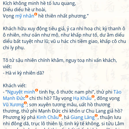
Kích không minh hề tố lưu quang,
Diểu diểu hề ư hoài,
Vọng
mỹ nhân
hề thiên nhất phương.”
Khách hữu xuy động tiêu giả, ỷ ca nhi hoạ chi; kỳ thanh ô
ô nhiên, như oán như mộ, như khấp như tố, dư âm diểu
diểu bất tuyệt như lũ; vũ u hác chi tiềm giao, khấp cô chu
chi ly phụ.
Tô tử sậu nhiên chính khâm, nguy toạ nhi vấn khách,
viết:
- Hà vi kỳ nhiên dã?
Khách viết:
- “
Nguyệt minh
tinh hy, ô thước nam phi”, thử phi
Tào
Mạnh Đức
chi thi hồ? Tây vọng
Hạ Khẩu
, đông vọng
Vũ Xương
; sơn xuyên tương mâu, uất hồ thương
thương, thử phi Mạnh Đức chi khốn ư Chu Lang giả hồ?
Phương kỳ phá
Kinh Châu
, há
Giang Lăng
, thuận lưu
nhi đông dã, trục lô thiên lý, tinh kỳ tế không, si tửu Lâm