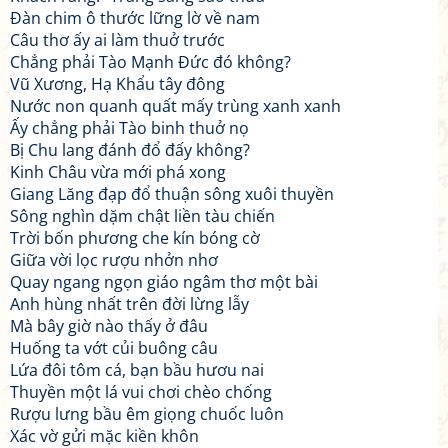
Đàn chim ô thước lững lờ về nam
Câu thơ ấy ai làm thuở trước
Chẳng phải Tào Mạnh Đức đó không?
Vũ Xương, Hạ Khẩu tây đông
Nước non quanh quất mấy trùng xanh xanh
Ấy chẳng phải Tào binh thuở nọ
Bị Chu lang đánh đổ đấy không?
Kinh Châu vừa mới phá xong
Giang Lăng đạp đổ thuận sông xuôi thuyền
Sông nghìn dặm chật liền tàu chiến
Trời bốn phương che kín bóng cờ
Giữa vời lọc rượu nhởn nhơ
Quay ngang ngọn giáo ngâm thơ một bài
Anh hùng nhất trên đời lừng lẫy
Mà bây giờ nào thấy ở đâu
Huống ta vớt củi buông câu
Lứa đôi tôm cá, bạn bầu hươu nai
Thuyền một lá vui chơi chèo chống
Rượu lưng bầu êm giọng chuốc luôn
Xác vờ gửi mặc kiền khôn