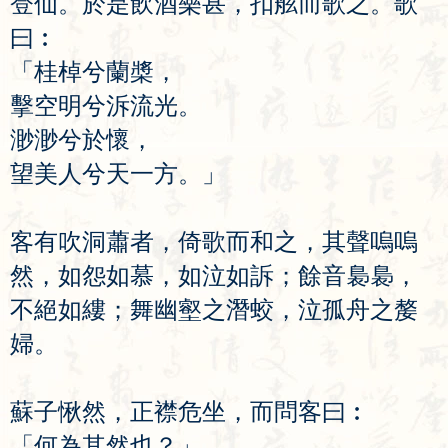
登
仙
。
於
是
飲
酒
樂
甚
，
扣
舷
而
歌
之
。
歌
曰
︰
「
桂
棹
兮
蘭
槳
，
擊
空
明
兮
泝
流
光
。
渺
渺
兮
於
懷
，
望
美
人
兮
天
一
方
。」
客
有
吹
洞
蕭
者
，
倚
歌
而
和
之
，
其
聲
嗚
嗚
然
，
如
怨
如
慕
，
如
泣
如
訴
；
餘
音
裊
裊
，
不
絕
如
縷
；
舞
幽
壑
之
潛
蛟
，
泣
孤
舟
之
嫠
婦
。
蘇
子
愀
然
，
正
襟
危
坐
，
而
問
客
曰
︰
「
何
為
其
然
也
？」