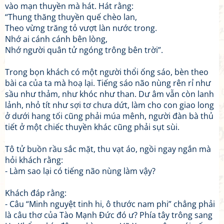
vào mạn thuyền mà hát. Hát rằng:
“Thung thăng thuyền quế chèo lan,
Theo vừng trăng tỏ vượt làn nước trong.
Nhớ ai cánh cánh bên lòng,
Nhớ người quân tử ngóng trông bên trời”.
Trong bọn khách có một người thổi ống sáo, bèn theo
bài ca của ta mà hoạ lại. Tiếng sáo não nùng rên rỉ như
sầu như thảm, như khóc như than. Dư âm vẫn còn lanh
lảnh, nhỏ tít như sợi tơ chưa dứt, làm cho con giao long
ở dưới hang tối cũng phải múa mênh, người đàn bà thủ
tiết ở một chiếc thuyền khác cũng phải sụt sùi.
Tô tử buồn rầu sắc mặt, thu vạt áo, ngồi ngay ngắn mà
hỏi khách rằng:
- Làm sao lại có tiếng não nùng làm vậy?
Khách đáp rằng:
- Câu “Minh nguyệt tinh hi, ô thước nam phi” chẳng phải
là câu thơ của Tào Mạnh Đức đó ư? Phía tây trông sang