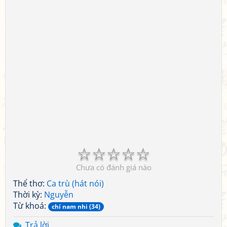
☆
☆
☆
☆
☆
Chưa có đánh giá nào
Thể thơ:
Ca trù (hát nói)
Thời kỳ:
Nguyễn
Từ khoá:
chí nam nhi (34)
Trả lời