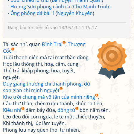
-
Buổi chiều lữ thứ
(
Bà huyện Thanh Quan
)
-
Hương Sơn phong cảnh ca
(
Chu Mạnh Trinh
)
-
Ông phỗng đá bài 1
(
Nguyễn Khuyến
)
Đăng bởi
tôn tiền tử
vào 18/09/2014 19:17
Tài sắc nhỉ, quan
Đĩnh Trai
,
Thượng
Cốc
,
Tuổi thanh niên mà tai mắt thần đồng.
Học lầu thông thi, hoạ, cầm, cung,
Thú trải khắp phong, hoa, tuyết,
nguyệt.
Duy giang thượng chi thanh phong, dữ
sơn gian chi minh nguyệt
,
Kho trời chung mà vô tận của mình riêng
.
Câu thơ thần, chén rượu thánh, khúc ca tiên,
Kiều nhi
dăm bẩy đứa,
đồng tử
bốn năm tên.
Lẽo đẽo đôi con ngựa, le te một chiếc thuyền,
Khi thành thị, lúc lâm tuyền.
Phong lưu này quen thói tự nhiên,