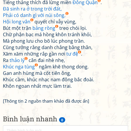
Tiếng thảng thích đã lừng miền
Đông Quận
.
Đã sinh ra ở trong trời đất,
Phải có danh gì với núi sông.
Hội long vân
quyết chí vẫy vùng,
Bút một trận
bảng rồng
treo chói lọi.
Chữ phận bạc má hồng khôn tránh khỏi,
Mà phong lưu cho bõ lúc phong trần.
Cũng tưởng rằng danh chẳng bằng thân,
Xăm xăm những rắp gần nơi
tư đệ
.
Ra
thảo lý
cân đai nhè nhẹ,
Khúc nga tùng
ngâm khẽ thong dong.
Gan anh hùng mà cốt tiên ông,
Khúc cầm, khúc nhạc nam đông bắc đoài.
Khôn ngoan nhất mực làm trai.
[Thông tin 2 nguồn tham khảo đã được ẩn]
Bình luận nhanh
0