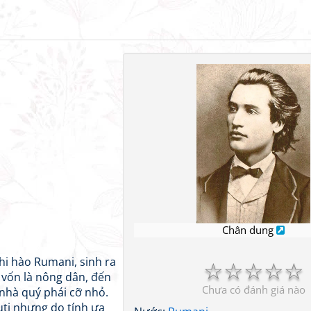
Chân dung
thi hào Rumani, sinh ra
☆
☆
☆
☆
☆
 vốn là nông dân, đến
Chưa có đánh giá nào
nhà quý phái cỡ nhỏ.
ţi nhưng do tính ưa