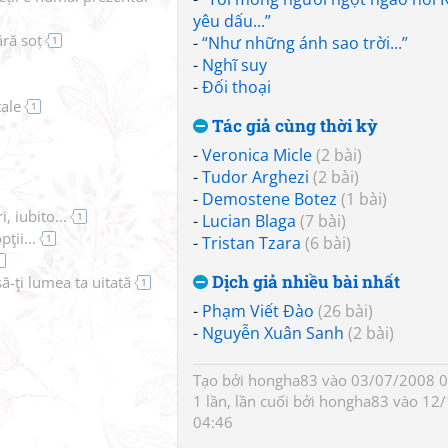
yêu dấu...”
ără soț
-
“Như những ánh sao trời...”
1
-
Nghĩ suy
-
Đối thoại
tale
1
Tác giả cùng thời kỳ
-
Veronica Micle
(2 bài)
-
Tudor Arghezi
(2 bài)
-
Demostene Botez
(1 bài)
, iubito...
1
-
Lucian Blaga
(7 bài)
ţii...
1
-
Tristan Tzara
(6 bài)
1
Dịch giả nhiều bài nhất
ă-ţi lumea ta uitată
1
-
Phạm Viết Đào
(26 bài)
-
Nguyễn Xuân Sanh
(2 bài)
Tạo bởi
hongha83
vào 03/07/2008 0
1 lần, lần cuối bởi
hongha83
vào 12/
04:46