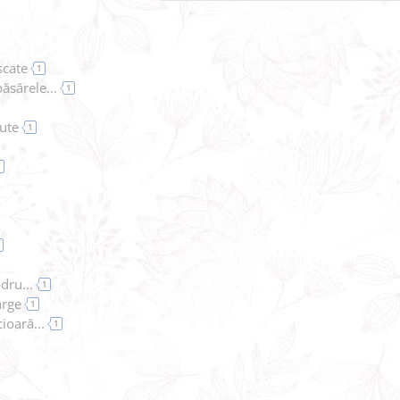
scate
1
ăsărele…
1
cute
1
2
dru...
1
arge
1
ioară...
1