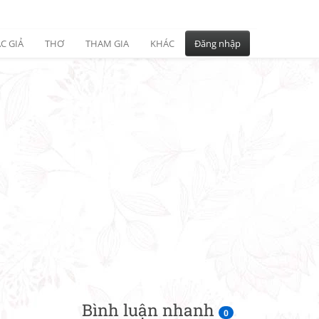
C GIẢ
THƠ
THAM GIA
KHÁC
Đăng nhập
Bình luận nhanh
0