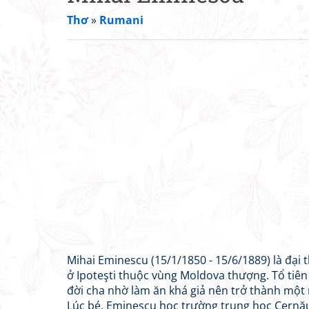
Thơ
»
Rumani
Mihai Eminescu (15/1/1850 - 15/6/1889) là đại 
ở Ipoteşti thuộc vùng Moldova thượng. Tổ tiên
đời cha nhờ làm ăn khá giả nên trở thành một 
Lúc bé, Eminescu học trường trung học Cernău