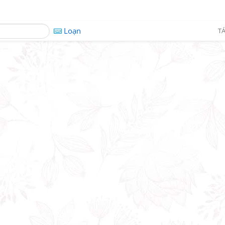
Loạn
TÁ