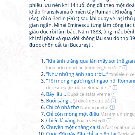
phiêu lưu nên khi 14 tuổi ông đã theo một đoà
khắp Transilvania ở miền tây Rumani. Khoảng 
(Áo), rồi ở Berlin (Đức) sau khi quay về Iaşi t
gian ngắn. Mihai Eminescu từng làm công tác t
giáo dục rồi làm báo. Năm 1883, ông mắc bệnh
khi tái phát và qua đời không lâu sau đó thọ 39
được chôn cất tại Bucureşti.
“Khi ánh trăng qua làn mây soi thế gian
luna prin nouri pe lume veghează...”
1
“Như những ánh sao trời...”
“Stelele-n cer
“Tôi mong người ngọt ngào hỡi Romani
doresc eu ție, dulce Românie...”
1
Bấy lâu...
După ce atâta vreme
1
Buổi sáng...
Şi dacă de cu ziuă
2
Chỉ có nhà thơ
Numai poetul
1
Chỉ còn mong một điều
Mai am un singu
Chiếc lá vàng
Foaia veștedă
1
Chuyện một chàng ca sĩ
A fost odat-un c
Cuộc đời này đâu chỉ là hiện tại
Patria v