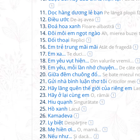
1
Dọc hàng dương lẻ bạn
Pe lângă plopii f
Điều ước
De-aş avea
1
Đoá hoa xanh
Floare-albastră
1
Đôi môi em ngọt ngào
Ah, mierea buzei 
Đối thoại
Replici
1
Em trẻ trung mãi mãi
Atât de fragedă
1
Em xa...
Te duci...
1
Em yêu vụt hiện...
Din valurile vremii...
1
Em yêu, mỗi lần nhớ chuyện...
De câte ori
Giữa đêm chuông đổ...
Se bate miezul nop
Gửi nhà bình luận thơ tôi
Criticilor mei
Hãy lãng quên thế giới của riêng em
Las
Hãy ở lại cùng em
O, rămâi
1
Hiu quạnh
Singurătate
1
Hồ xanh
Lacul
1
Kamadeva
1
Ly biệt
Despărţire
1
Mẹ hiền ơi...
O, mamă...
1
Nếu như...
Şi dacă...
2