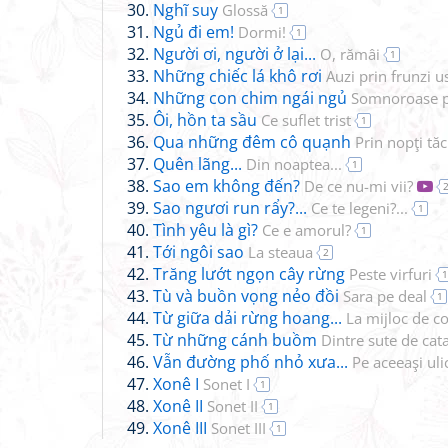
Nghĩ suy
Glossă
1
Ngủ đi em!
Dormi!
1
Người ơi, người ở lại...
O, rămâi
1
Những chiếc lá khô rơi
Auzi prin frunzi u
Những con chim ngái ngủ
Somnoroase p
Ôi, hồn ta sầu
Ce suflet trist
1
Qua những đêm cô quạnh
Prin nopţi tă
Quên lãng...
Din noaptea...
1
Sao em không đến?
De ce nu-mi vii?
Sao ngươi run rẩy?...
Ce te legeni?...
1
Tình yêu là gì?
Ce e amorul?
1
Tới ngôi sao
La steaua
2
Trăng lướt ngọn cây rừng
Peste virfuri
1
Tù và buồn vọng nẻo đồi
Sara pe deal
1
Từ giữa dải rừng hoang...
La mijloc de co
Từ những cánh buồm
Dintre sute de cat
Vẫn đường phố nhỏ xưa...
Pe aceeaşi ulic
Xonê I
Sonet I
1
Xonê II
Sonet II
1
Xonê III
Sonet III
1