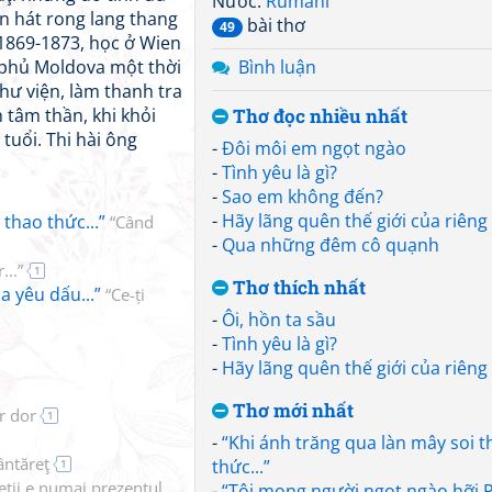
Nước:
Rumani
n hát rong lang thang
bài thơ
49
1869-1873, học ở Wien
hủ phủ Moldova một thời
Bình luận
hư viện, làm thanh tra
 tâm thần, khi khỏi
Thơ đọc nhiều nhất
 tuổi. Thi hài ông
-
Đôi môi em ngọt ngào
-
Tình yêu là gì?
-
Sao em không đến?
-
Hãy lãng quên thế giới của riên
 thao thức...”
“Când
-
Qua những đêm cô quạnh
...”
1
Thơ thích nhất
a yêu dấu...”
“Ce-ți
-
Ôi, hồn ta sầu
-
Tình yêu là gì?
-
Hãy lãng quên thế giới của riên
Thơ mới nhất
r dor
1
-
“Khi ánh trăng qua làn mây soi t
ântăreţ
thức...”
1
ieții e numai prezentul
-
“Tôi mong người ngọt ngào hỡi