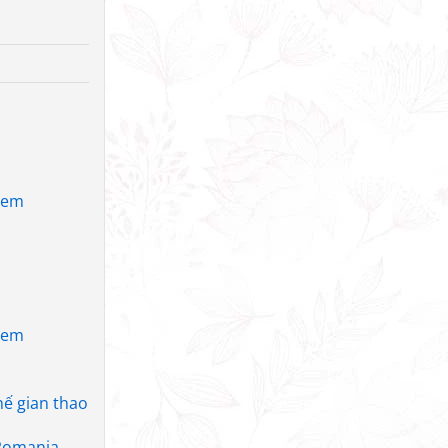
g em
g em
hế gian thao
 Romania