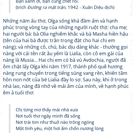
Bạn xanh ơi, bạn cũng chết rồi.
(trích
Đường ra mặt trận
, 1942 - Xuân Diệu dịch)
Những năm ấu thơ, Olga sống khá đầm ấm và hạnh
phúc trong vòng tay của những người ruột thịt: cha mẹ;
hai người bà: bà Olia nghiêm khắc và bà Masha hiền hậu
(tên của hai bà được trân trọng đặt cho hai chị em
nàng); và những cô, chú, bác dịu dàng khác - thường gọi
nàng với cái tên rất âu yếm là Lialia, còn cô em gái của
nàng là Musia... Hai chị em có bà vú Avdochia, người đã
ôm chặt lấy Olga khi năm 1917, thành phố quê hương
nàng rung chuyển trong tiếng súng vang rền, khiến tâm
hồn non nớt của bé Lialia đầy lo sợ. Sau này, khi ở trong
nhà lao, nàng đã nhớ về mái ấm của mình, về hạnh phúc
êm ả tuổi thơ:
Chị từng mơ thấy mái nhà xưa
Nơi tuổi thơ ngây mình đã sống
Nơi trái tim như thuở nào trông ngóng
Một tình yêu, một hơi ấm chốn nương lòng