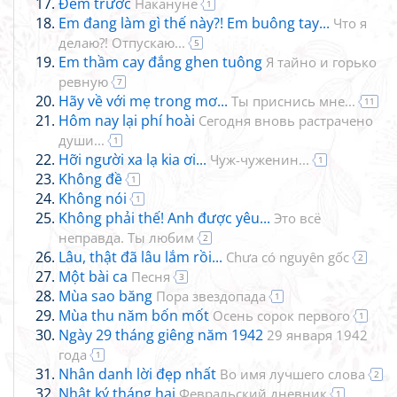
Đêm trước
Накануне
1
Em đang làm gì thế này?! Em buông tay...
Что я
делаю?! Отпускаю...
5
Em thầm cay đắng ghen tuông
Я тайно и горько
ревную
7
Hãy về với mẹ trong mơ...
Ты приснись мне...
11
Hôm nay lại phí hoài
Сегодня вновь растрачено
души...
1
Hỡi người xa lạ kia ơi...
Чуж-чуженин...
1
Không đề
1
Không nói
1
Không phải thế! Anh được yêu...
Это всё
неправда. Ты любим
2
Lâu, thật đã lâu lắm rồi...
Chưa có nguyên gốc
2
Một bài ca
Песня
3
Mùa sao băng
Пора звездопада
1
Mùa thu năm bốn mốt
Осень сорок первого
1
Ngày 29 tháng giêng năm 1942
29 января 1942
года
1
Nhân danh lời đẹp nhất
Во имя лучшего слова
2
Nhật ký tháng hai
Февральский дневник
1