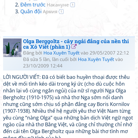
Đêm trước
Накануне
1
Quân đội
Армия
1
Olga Berggoltz - cây ngải đắng của nền thi
ca Xô Viết (phần 1)
Đăng bởi
Hoa Xuyên Tuyết
vào 29/05/2007 22:12
Đã sửa 5 lần, lần cuối bởi
Hoa Xuyên Tuyết
vào
23/10/2009 12:44
LỜI NGƯỜI VIẾT: Đã có biết bao huyền thoại được thêu
dệt về mối tình kéo dài trong ký ức (cho dù cuộc hôn
nhân lại vô cùng ngắn ngủi) của nữ sĩ người Nga Olga
Bergholtz (1910-1975) và nhà thơ Nga sớm nổi danh
nhưng cũng sớm chịu số phận đắng cay Boris Kornilov
(1907-1938). Nhiều thế hệ người yêu thơ Việt Nam từng
yêu cùng “nàng Olga” qua những bản dịch Việt ngữ ngọt
ngào của nhà thơ Bằng Việt, và cũng chỉ thường chỉ nhớ
đến cái tên Olga Bergholtz qua những bài thơ tình mơ