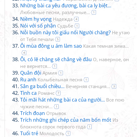
Những bài ca yêu đương, bài ca ly biệt...
Любовные песни, разлучные...
1
Niềm hy vọng
Надежда
4
Nói với số phận
Судьбе
1
Nỗi buồn này tôi giấu nổi Người chăng?
Не утаю
от Тебя печали
5
Ôi mùa đông u ám làm sao
Какая темная зима...
4
Ôi, có lẽ chàng sẽ chẳng về đâu
О, наверное, он
не вернется...
1
Quân đội
Армия
1
Ru anh
Колыбельная песня
1
Sân ga buổi chiều...
Вечерняя станция...
3
Tình ca
Романс
7
Tôi mãi hát những bài ca của người...
Все пою
чужие песни...
1
Trích đoạn
Отрывок
Trích những ghi chép của năm bốn mốt
Из
блокнота сорок первого года
1
Tuổi trẻ
Молодость
1