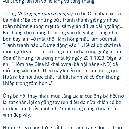
vui sướng lẫn lộn với lo lắng và căng thẳng.
Trong
Những ngôi sao ban ngày
, cô bé Olia nhận xét về
bà mình: “Bà có những bức tranh thánh giống y nhau -
toàn những gương mặt tối sầm giận dữ và dài ngoẵng…
Bà chẳng cho chúng tôi động vào đồ vật gì trong nhà…-
Bọn bay làm vỡ mất thôi, làm hỏng mất, làm sứt mất!
Tránh tránh nào… Đừng động vào!”… Kể cả đồ chơi mà
mọi người và chính bà tặng cho tôi bà cũng giữ gìn cấm
đoán!” Nhưng rồi trong nhật ký ngày 20-1-1923, Olga lại
ghi: “Hôm nay Olga Mikhailovna (bà nội nàng - ND) đã
mở lòng với mình. Điều này khiến mình cảm động quá -
Hoá ra bà nội thực chất rất bất hạnh và cô đơn khủng
khiếp trong tâm hồn…”
Ông bà nội thay nhau mua tặng Lialia của ông bà hết nơ
lại tất chân, lại cả găng tay ren điệu đà nữa khiến cô bé
đôi khi cảm thấy mình như một nàng công chúa nhỏ
xinh đẹp vậy.
Nhưng Olga cũng từng rất buồn, tâm trạng đôi lúc trầm