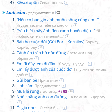
Xêvaxtopôn
Севастополь
1
Linh cảm
Предчувствие
16
“Nếu có bao giờ anh muốn sống cùng em...”
«Будет весело тебе со мною...»
3
“Yêu biết mấy ánh đèn xanh huyền diệu...”
“Я
люблю сигнал зеленый...”
5
Bài thơ cuộc đời (Gửi Boris Kornilov)
Борису
Корнилову
10
Cánh én trên bờ dốc đứng
Ласточки над
обрывом
1
Em đi đây, em đi đây...
Я уеду, я уеду...
1
Em lấy được anh của cuộc đời
Ты у жизни мною
добыт
1
Gửi bạn bè
Приятелям
1
Linh cảm
Предчувствие
1
Mùa lá rụng
Листопад
28
Nhớ chăng anh con đường...
А помнишь дорогу
1
Ôi giá như...
О если бы...
9