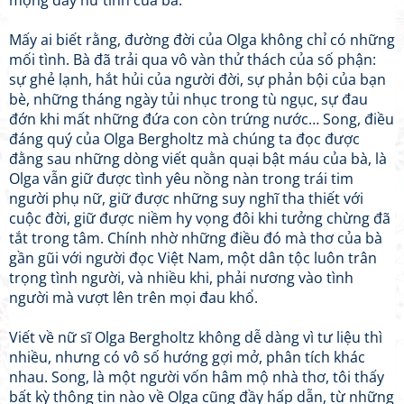
mộng đầy nữ tính của bà.
Mấy ai biết rằng, đường đời của Olga không chỉ có những
mối tình. Bà đã trải qua vô vàn thử thách của số phận:
sự ghẻ lạnh, hắt hủi của người đời, sự phản bội của bạn
bè, những tháng ngày tủi nhục trong tù ngục, sự đau
đớn khi mất những đứa con còn trứng nước… Song, điều
đáng quý của Olga Bergholtz mà chúng ta đọc được
đằng sau những dòng viết quằn quại bật máu của bà, là
Olga vẫn giữ được tình yêu nồng nàn trong trái tim
người phụ nữ, giữ được những suy nghĩ tha thiết với
cuộc đời, giữ được niềm hy vọng đôi khi tưởng chừng đã
tắt trong tâm. Chính nhờ những điều đó mà thơ của bà
gần gũi với người đọc Việt Nam, một dân tộc luôn trân
trọng tình người, và nhiều khi, phải nương vào tình
người mà vượt lên trên mọi đau khổ.
Viết về nữ sĩ Olga Bergholtz không dễ dàng vì tư liệu thì
nhiều, nhưng có vô số hướng gợi mở, phân tích khác
nhau. Song, là một người vốn hâm mộ nhà thơ, tôi thấy
bất kỳ thông tin nào về Olga cũng đầy hấp dẫn, từ những