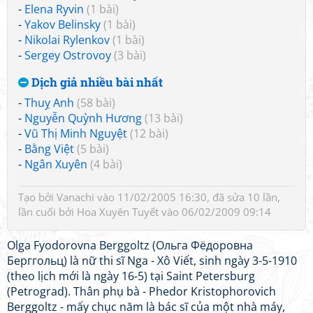
-
Elena Ryvin
(1 bài)
-
Yakov Belinsky
(1 bài)
-
Nikolai Rylenkov
(1 bài)
-
Sergey Ostrovoy
(3 bài)
Dịch giả nhiều bài nhất
-
Thuỵ Anh
(58 bài)
-
Nguyễn Quỳnh Hương
(13 bài)
-
Vũ Thị Minh Nguyệt
(12 bài)
-
Bằng Việt
(5 bài)
-
Ngân Xuyên
(4 bài)
Tạo bởi
Vanachi
vào 11/02/2005 16:30, đã sửa 10 lần,
lần cuối bởi
Hoa Xuyên Tuyết
vào 06/02/2009 09:14
Olga Fyodorovna Berggoltz (Ольга Фёдоровна
Берггольц) là nữ thi sĩ Nga - Xô Viết, sinh ngày 3-5-1910
(theo lịch mới là ngày 16-5) tại Saint Petersburg
(Petrograd). Thân phụ bà - Phedor Kristophorovich
Berggoltz - mấy chục năm là bác sĩ của một nhà máy,