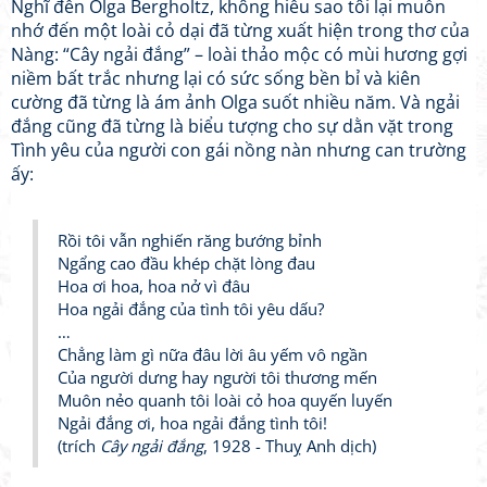
Nghĩ đến Olga Bergholtz, không hiểu sao tôi lại muốn
nhớ đến một loài cỏ dại đã từng xuất hiện trong thơ của
Nàng: “Cây ngải đắng” – loài thảo mộc có mùi hương gợi
niềm bất trắc nhưng lại có sức sống bền bỉ và kiên
cường đã từng là ám ảnh Olga suốt nhiều năm. Và ngải
đắng cũng đã từng là biểu tượng cho sự dằn vặt trong
Tình yêu của người con gái nồng nàn nhưng can trường
ấy:
Rồi tôi vẫn nghiến răng bướng bỉnh
Ngẩng cao đầu khép chặt lòng đau
Hoa ơi hoa, hoa nở vì đâu
Hoa ngải đắng của tình tôi yêu dấu?
…
Chẳng làm gì nữa đâu lời âu yếm vô ngần
Của người dưng hay người tôi thương mến
Muôn nẻo quanh tôi loài cỏ hoa quyến luyến
Ngải đắng ơi, hoa ngải đắng tình tôi!
(trích
Cây ngải đắng
, 1928 - Thuỵ Anh dịch)