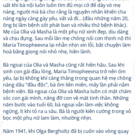
uất khi bà nội luôn luôn tìm đủ mọi cớ để dày vò mẹ
nàng, người mà bà cho rằng là nguyên nhân khiến cha
nàng ngày càng gày yếu, vất vả đi… (đầu những năm 20,
ông bị lâm bệnh sốt phát ban và nhiều thứ bệnh khác).
Mẹ của Olia và Masha là một phụ nữ xinh đẹp, dịu dàng
và chịu đựng. Sau mỗi lần mẹ chồng nổi cơn thịnh nộ thì
Maria Timopheevna lại nhẫn nhịn xin lỗi, bắt chuyện làm
hoà bằng giọng nói nhỏ nhẹ, hiền lành.
Bà ngoại của Olia và Masha cũng rất hiền hậu. Sau khi
sinh con gái đầu lòng, Maria Timopheevna trở nên ốm
yếu, lại bị không khí căng thẳng trong quan hệ mẹ chồng
nàng dâu “đầu độc”, bà ốm liên miên, mấy lần phải nằm
bệnh viện. Bà ngoại của Olia và Masha luôn có mặt chăm
sóc con gái mình, nâng đỡ con về mặt tinh thần. Những
năm bước vào tuổi 60, bà ngoại vẫn làm việc không
ngừng, ít khi tỏ ra u sầu. Bà là người kiên cường trong vỏ
bọc một phụ nữ lam làm, nhường nhịn.
Năm 1941, khi Olga Bergholtz đã bị cuốn vào vòng quay