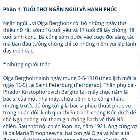
Phần 1: TUỔI THƠ NGẮN NGỦI VÀ HẠNH PHÚC
Ngắn ngủi… vì Olga Bergholtz rời bỏ những ngây thơ
thiếu nữ rất sớm: 16 tuổi yêu và 17 tuổi đã lấy chồng, 18
tuổi sinh con… Bà cũng sớm bước vào cuộc đời sáng tác
mà ban đầu tưởng chừng chỉ có những niềm vui lấp lánh
đầy mê hoặc.
* Những người thân
Olga Bergholtz sinh ngày mùng 3-5-1910 (theo lịch mới là
ngày 16-5) tại Saint Peterburg (Petrograd). Thân phụ bà -
Phedor Kristophorovich Bergholtz - mấy chục năm là
bác sĩ của một nhà máy, chữa bệnh cho công nhân,
nhưng trước đó ông từng là bác sĩ phẫu thuật phục vụ
trong quân đội, kinh qua chiến tranh chống Đức dưới đế
chế Nga hoàng, rồi tham gia chống Bạch vệ thời Nội
chiến. Sau thời nội chiến loạn lạc, năm 1921, ông cùng vợ
là bà Maria Timopheevna, hai con gái Olga và Maria tái