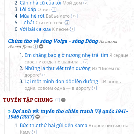
Căn nhà cũ của tôi
Мой дом
2
Lời đáp
Ответ
1
Mùa hè rớt
Бабье лето
19
Tự hát
Стихи о себе
2
Với bài ca xưa
К песне
1
Chùm thơ về sông Volga - sông Đông
Из цикла
«Волго-Дон»
3
Em chẳng bao giờ nương nhẹ trái tim
Я сердце
свое никогда не щадила...
7
Những lá thư viết trên đường
Из “Писем по
дороге”
1
Lại một mình đơn độc lên đường
...И вновь
одна, совсем одна — в дорогу
1
TUYỂN TẬP CHUNG
3
Đợi anh về: tuyển thơ chiến tranh Vệ quốc 1941-
1945 (2017)
Bức thư thứ hai gửi đến Kama
Второе письмо на
Каму
1