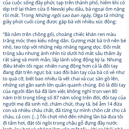
của cuộc sống đầy phức tạp trên thành phố, hiếm khi có
dịp trở lại thăm cửa ô Nevski yêu dấu, bà ngoại ốm nặng
rồi mất. Trong
Những ngôi sao ban ngày
, Olga tả những
giây phút cuối cùng được gặp bà với nhiều xúc động:
“Bà nằm trên chồng gối, choàng chiếc khăn ren màu
trắng móc theo kiểu nông dân. Gương mặt bà trở nên bé
nhỏ, teo tóp với những nếp nhăng ngang dọc. Đôi mắt
trũng sâu nhưng ánh nhìn từ dưới hố mắt sâu thẳm ấy
rất sáng và minh mẫn, lấp lánh sống động kỳ lạ. Nhưng
điều khiến tôi ngạc nhiên rung động hơn cả là đôi tay
đang đặt trên ngực bà: sao đôi bàn tay của bà có vẻ như
to quá cỡ, biết bao nhiêu là vết chai và cục sần gồ lên,
những sợi gân xanh lớn quấn quanh chúng. Đó là đôi tay
của người đàn bà đã làm việc không nghỉ trọn vẹn 80
năm trời trong tổng số 87 năm sống trên đời, đôi tay của
người mẹ đã sinh nở, chăm chút, thay tã, bế ẵm 14 đứa
con và nhiều cháu chắt, đã từng tự mình chôn cất cho cả
cháu, cả con. […] Tôi chợt nhớ đến những lần bà đưa tôi
đi tắm hơi, đặt tôi ngồi trong chậu gỗ đựng đầy nước