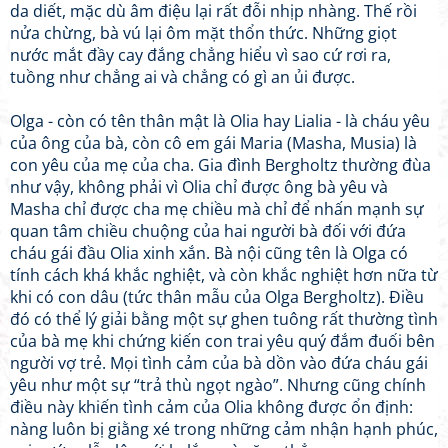
da diết, mặc dù âm điệu lại rất đỗi nhịp nhàng. Thế rồi
nửa chừng, bà vú lại ôm mặt thổn thức. Những giọt
nước mắt đầy cay đắng chẳng hiểu vì sao cứ rơi ra,
tuồng như chẳng ai và chẳng có gì an ủi được.
Olga - còn có tên thân mật là Olia hay Lialia - là cháu yêu
của ông của bà, còn cô em gái Maria (Masha, Musia) là
con yêu của mẹ của cha. Gia đình Bergholtz thường đùa
như vậy, không phải vì Olia chỉ được ông bà yêu và
Masha chỉ được cha mẹ chiều mà chỉ để nhấn mạnh sự
quan tâm chiều chuộng của hai người bà đối với đứa
cháu gái đầu Olia xinh xắn. Bà nội cũng tên là Olga có
tính cách khá khắc nghiệt, và còn khắc nghiệt hơn nữa từ
khi có con dâu (tức thân mẫu của Olga Bergholtz). Điều
đó có thể lý giải bằng một sự ghen tuông rất thường tình
của bà mẹ khi chứng kiến con trai yêu quý đắm đuối bên
người vợ trẻ. Mọi tình cảm của bà dồn vào đứa cháu gái
yêu như một sự “trả thù ngọt ngào”. Nhưng cũng chính
điều này khiến tình cảm của Olia không được ổn định:
nàng luôn bị giằng xé trong những cảm nhận hạnh phúc,