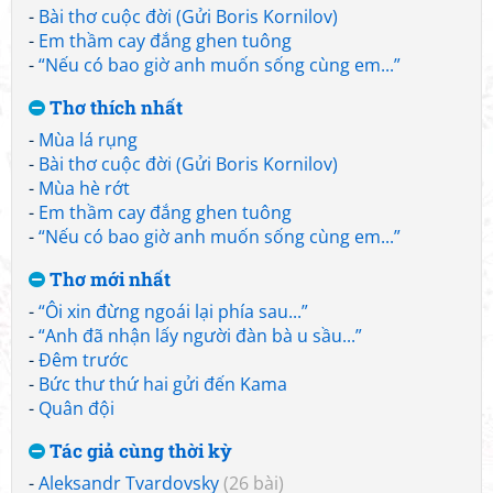
-
Bài thơ cuộc đời (Gửi Boris Kornilov)
-
Em thầm cay đắng ghen tuông
-
“Nếu có bao giờ anh muốn sống cùng em...”
Thơ thích nhất
-
Mùa lá rụng
-
Bài thơ cuộc đời (Gửi Boris Kornilov)
-
Mùa hè rớt
-
Em thầm cay đắng ghen tuông
-
“Nếu có bao giờ anh muốn sống cùng em...”
Thơ mới nhất
-
“Ôi xin đừng ngoái lại phía sau...”
-
“Anh đã nhận lấy người đàn bà u sầu...”
-
Đêm trước
-
Bức thư thứ hai gửi đến Kama
-
Quân đội
Tác giả cùng thời kỳ
-
Aleksandr Tvardovsky
(26 bài)