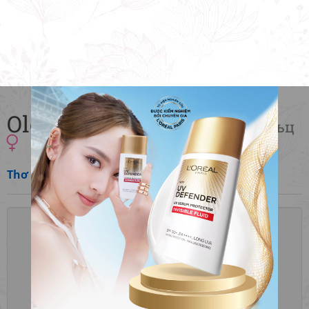
Olga Berggoltz
Ольга Берггольц
Thơ
»
Nga