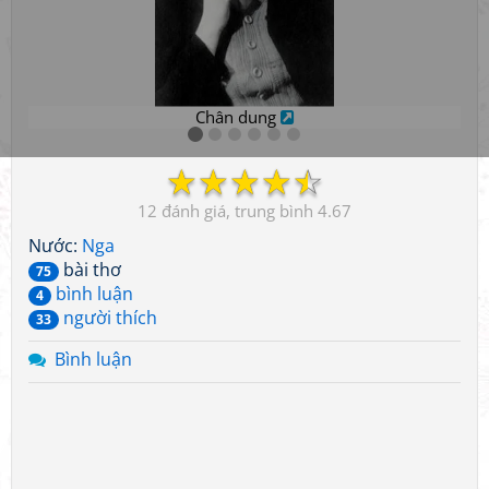
Chân dung
☆
☆
☆
☆
☆
12
4.67
Nước:
Nga
bài thơ
75
bình luận
4
người thích
33
Bình luận