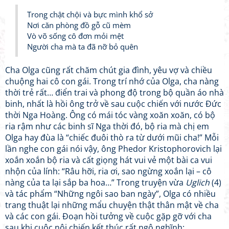
Trong chật chội và bực mình khổ sở
Nơi căn phòng đồ gỗ cũ mèm
Vò võ sống cô đơn mỏi mệt
Người cha mà ta đã nỡ bỏ quên
Cha Olga cũng rất chăm chút gia đình, yêu vợ và chiều
chuộng hai cô con gái. Trong trí nhớ của Olga, cha nàng
thời trẻ rất… điển trai và phong độ trong bộ quần áo nhà
binh, nhất là hồi ông trở về sau cuộc chiến với nước Đức
thời Nga Hoàng. Ông có mái tóc vàng xoăn xoăn, có bộ
ria rậm như các binh sĩ Nga thời đó, bộ ria mà chị em
Olga hay đùa là “chiếc đuôi thò ra từ dưới mũi cha!” Mỗi
lần nghe con gái nói vậy, ông Phedor Kristophorovich lại
xoắn xoắn bộ ria và cất giọng hát vui vẻ một bài ca vui
nhộn của lính: “Râu hỡi, ria ơi, sao ngừng xoắn lại – cô
nàng của ta lại sắp ba hoa…” Trong truyện vừa
Uglich
(4)
và tác phẩm “Những ngôi sao ban ngày”, Olga có nhiều
trang thuật lại những mẩu chuyện thật thân mật về cha
và các con gái. Đoạn hồi tưởng về cuộc gặp gỡ với cha
sau khi cuộc nội chiến kết thúc rất ngộ nghĩnh: