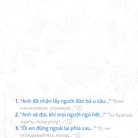
“Anh đã nhận lấy người đàn bà u sầu...”
“Взял
неласковую, угрюмую...”
1
“Anh sẽ đợi, khi mọi người ngủ hết...”
“Ты будешь
ждать, пока уснут...”
2
“Ôi xin đừng ngoái lại phía sau...”
“О, не
оглядывайтесь назад...”
1