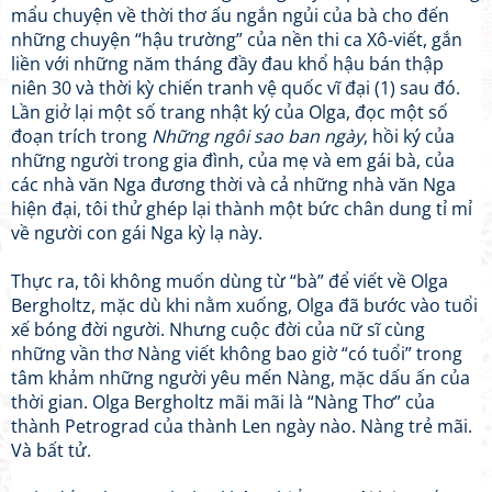
mẩu chuyện về thời thơ ấu ngắn ngủi của bà cho đến
những chuyện “hậu trường” của nền thi ca Xô-viết, gắn
liền với những năm tháng đầy đau khổ hậu bán thập
niên 30 và thời kỳ chiến tranh vệ quốc vĩ đại (1) sau đó.
Lần giở lại một số trang nhật ký của Olga, đọc một số
đoạn trích trong
Những ngôi sao ban ngày
, hồi ký của
những người trong gia đình, của mẹ và em gái bà, của
các nhà văn Nga đương thời và cả những nhà văn Nga
hiện đại, tôi thử ghép lại thành một bức chân dung tỉ mỉ
về người con gái Nga kỳ lạ này.
Thực ra, tôi không muốn dùng từ “bà” để viết về Olga
Bergholtz, mặc dù khi nằm xuống, Olga đã bước vào tuổi
xế bóng đời người. Nhưng cuộc đời của nữ sĩ cùng
những vần thơ Nàng viết không bao giờ “có tuổi” trong
tâm khảm những người yêu mến Nàng, mặc dấu ấn của
thời gian. Olga Bergholtz mãi mãi là “Nàng Thơ” của
thành Petrograd của thành Len ngày nào. Nàng trẻ mãi.
Và bất tử.