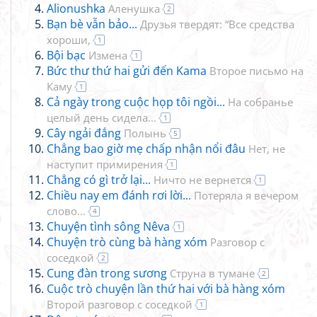
Alionushka
Аленушка
2
Bạn bè vẫn bảo...
Друзья твердят: “Все средства
хороши,
1
Bội bạc
Измена
1
Bức thư thứ hai gửi đến Kama
Второе письмо на
Каму
1
Cả ngày trong cuộc họp tôi ngồi...
На собранье
целый день сидела...
1
Cây ngải đắng
Полынь
5
Chẳng bao giờ mẹ chấp nhận nổi đâu
Нет, не
наступит примирения
1
Chẳng có gì trở lại...
Ничто не вернется
1
Chiều nay em đánh rơi lời...
Потеряла я вечером
слово...
4
Chuyện tình sông Nêva
1
Chuyện trò cùng bà hàng xóm
Разговор с
соседкой
2
Cung đàn trong sương
Струна в тумане
2
Cuộc trò chuyện lần thứ hai với bà hàng xóm
Второй разговор с соседкой
1