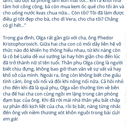
lạnh, lau bọt xà phòng làm xốn mắt tôi… khi ra khỏi nhà
tắm hơi công cộng, bà còn mua kem ốc quế cho tôi ăn và
cho uống nước kvas chua nữa… Còn tôi? Tôi đã làm được
điều gì tốt đẹp cho bà, cho dì Vera, cho cha tôi? Chẳng
có gì hết…”
Trong gia đình, Olga rất gần gũi với cha, ông Phedor
Kristophorovich. Giữa hai cha con có mối dây liên hệ vô
thức nào đó khiến họ thông hiểu nhau, từ khi nàng còn
là cô bé Lialia dễ vui sướng lại hay hờn giận cho đến lúc
đã trở thành nữ sĩ tên tuổi. Thân phụ Olga cũng là người
biết chịu đựng, không bao giờ than vãn về sự vất vả hay
khổ sở của mình. Ngoài ra, ông còn không biết che giấu
tình cảm, ông sôi nổi và đôi khi nông nổi nữa. Cả hồi nhỏ
cho đến khi đã là quả phụ, Olga vẫn thường tìm về bên
cha để hai cha con cùng ngồi im lặng trong căn phòng
đạm bạc của ông. Khi đã rời mái nhà thân yêu bất chấp
sự phản đối kịch liệt của cha, rồi bị bắt, nàng từng nhắc
đến ông với niềm thương xót khôn nguôi trong bài
Gửi
em gái
: