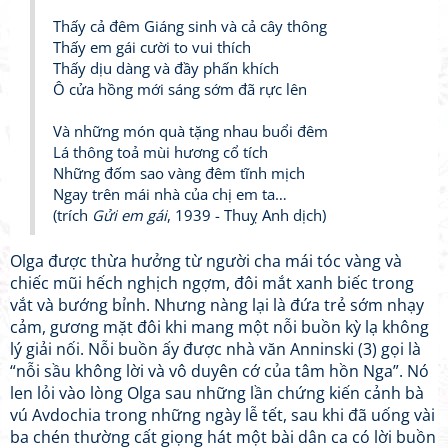
Thấy cả đêm Giáng sinh và cả cây thông
Thấy em gái cười to vui thích
Thấy dịu dàng và đầy phấn khích
Ô cửa hồng mới sáng sớm đã rực lên
Và những món quà tặng nhau buổi đêm
Lá thông toả mùi hương cổ tích
Những đốm sao vàng đêm tĩnh mịch
Ngay trên mái nhà của chị em ta…
(trích
Gửi em gái
, 1939 - Thuỵ Anh dịch)
Olga được thừa hưởng từ người cha mái tóc vàng và
chiếc mũi hếch nghịch ngợm, đôi mắt xanh biếc trong
vắt và bướng bỉnh. Nhưng nàng lại là đứa trẻ sớm nhạy
cảm, gương mặt đôi khi mang một nỗi buồn kỳ lạ không
lý giải nối. Nỗi buồn ấy được nhà văn Anninski (3) gọi là
“nỗi sầu không lời và vô duyên cớ của tâm hồn Nga”. Nó
len lỏi vào lòng Olga sau những lần chứng kiến cảnh bà
vú Avdochia trong những ngày lễ tết, sau khi đã uống vài
ba chén thường cất giọng hát một bài dân ca có lời buồn