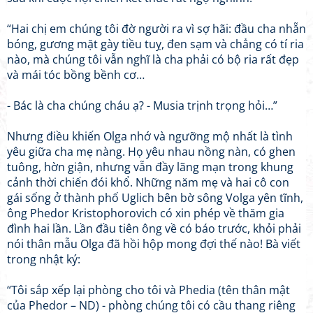
“Hai chị em chúng tôi đờ người ra vì sợ hãi: đầu cha nhẵn
bóng, gương mặt gày tiều tuỵ, đen sạm và chẳng có tí ria
nào, mà chúng tôi vẫn nghĩ là cha phải có bộ ria rất đẹp
và mái tóc bồng bềnh cơ…
- Bác là cha chúng cháu ạ? - Musia trịnh trọng hỏi…”
Nhưng điều khiến Olga nhớ và ngưỡng mộ nhất là tình
yêu giữa cha mẹ nàng. Họ yêu nhau nồng nàn, có ghen
tuông, hờn giận, nhưng vẫn đầy lãng mạn trong khung
cảnh thời chiến đói khổ. Những năm mẹ và hai cô con
gái sống ở thành phố Uglich bên bờ sông Volga yên tĩnh,
ông Phedor Kristophorovich có xin phép về thăm gia
đình hai lần. Lần đầu tiên ông về có báo trước, khỏi phải
nói thân mẫu Olga đã hồi hộp mong đợi thế nào! Bà viết
trong nhật ký:
“Tôi sắp xếp lại phòng cho tôi và Phedia (tên thân mật
của Phedor – ND) - phòng chúng tôi có cầu thang riêng