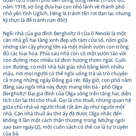
đoàn tụ ở thành phố bên dòng sông Neva. (Trước đó,
năm 1918, vợ ông đưa hai con nhỏ lánh về thành phố
nhỏ yên tĩnh Uglich, tiếng là tránh tên rơi đạn lạc nhưng
kỳ thực là để tránh nạn đói!)
Ngôi nhà của gia đình Bergholtz ở cửa ô Nevski là một
căn nhà gỗ hai tầng xinh đẹp với tám cửa sổ, nằm giữa
những tán cây phong lớn và một mảnh vườn con trồng
đủ các loại hoa. Phía sau nhà còn có một vườn táo với
con đường mọc nhiều tử đinh hương thơm ngát. Cuối
con đường, có một nhà bát giác nhỏ bằng kính nhiều
màu, nơi mọi người có thể ngồi uống trà và trò chuyện
cả trong những ngày Đông giá rét. Bây giờ, con phố nằm
đằng sau ngôi nhà này được mang tên bà - phố Olga
Bergholtz! Đại gia đình của Olga sống trên tầng hai, diện
tích còn lại thì cho thuê. Gọi là cho thuê, nhưng quan hệ
giữa chủ nhà và người thuê rất ấm áp như người một
nhà. Căn nhà thuở ấu thơ ấy đã được Olga nhắc đến
không ít lần một cách thân thương trong
Những ngôi
sao ban ngày
(2), một cuốn sách có thể coi là tự truyện
của bà.