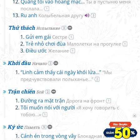
Quẳng tôi vào hoang mạc...
Ты в пустыню меня
послала...
1
Ru anh
Колыбельная другу
3
Thử thách
Испытание
3
Gửi em gái
Сестре
1
Trẻ nhỏ chơi đùa
Малолетки на прогулке
1
Điều ước
Желание
1
Khởi đầu
Начало
1
“Linh cảm thấy cái ngày khói lửa...”
“Мы
предчувствовали полыханье...”
2
Trận chiến
Бой
2
Đường ra mặt trận
Дорога на фронт
1
Tôi muốn nói với người
«Я хочу говорить с
тобою...»
1
Ký ức
Память
9
Cánh én trong vòng vây
Блокадная ласточка
1