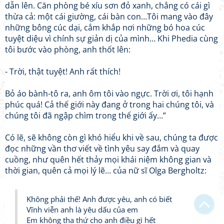
dẫn lên. Căn phòng bé xíu sơn đỏ xanh, chẳng có cái gì
thừa cả: một cái giường, cái bàn con…Tôi mang vào đây
những bông cúc dại, cắm khắp nơi những bó hoa cúc
tuyệt diệu vì chính sự giản dị của mình… Khi Phedia cùng
tôi bước vào phòng, anh thốt lên:
- Trời, thật tuyệt! Anh rất thích!
Bỏ áo bành-tô ra, anh ôm tôi vào ngực. Trời ơi, tôi hạnh
phúc quá! Cả thế giới này đang ở trong hai chúng tôi, và
chúng tôi đã ngập chìm trong thế giới ấy…”
Có lẽ, sẽ không còn gì khó hiểu khi về sau, chúng ta được
Bạn bị lạc trong Thi Viện vì có nội dung quá đồ sộ?
đọc những vần thơ viết về tình yêu say đắm và quay
cuồng, như quên hết thảy mọi khái niệm không gian và
Chỉ dẫn làm quen
thời gian, quên cả mọi lý lẽ… của nữ sĩ Olga Bergholtz:
Xem sau
Không phải thế! Anh được yêu, anh có biết
Không hiện lại
Vĩnh viễn anh là yêu dấu của em
Em không tha thứ cho anh điều gì hết