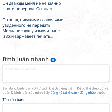
Он дважды меня не нечаянно
с пути повернул. Он знал...
Он знал, никакими созвучьями
увиденного не передать.
Молчание душу измучит мне,
и лжи заржавеет печать...
Bình luận nhanh
0
Bạn đang bình luận với tư cách khách viếng thăm. Để có thể theo dõi và
quản lý bình luận của mình, hãy
đăng ký tài khoản
/
đăng nhập
trước.
Tên của bạn: