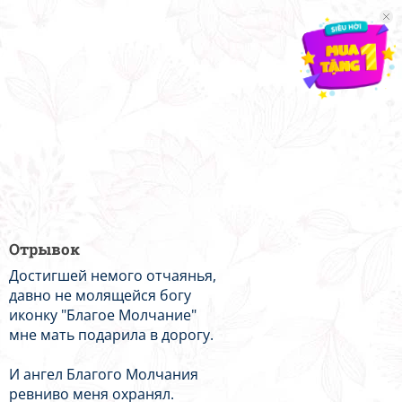
Отрывок
Достигшей немого отчаянья,
давно не молящейся богy
иконку "Благое Молчание"
мне мать подарила в дорогу.
И ангел Благого Молчания
ревниво меня охранял.