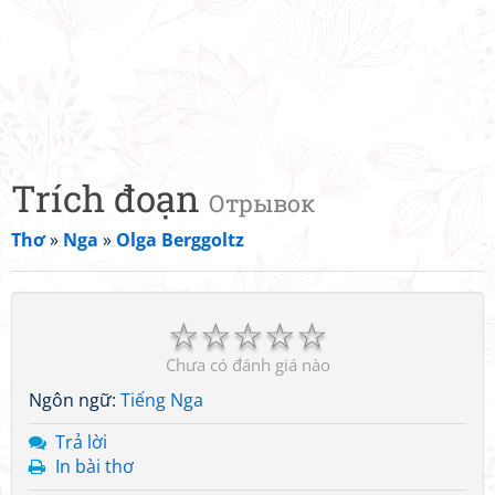
Trích đoạn
Отрывок
Thơ
»
Nga
»
Olga Berggoltz
☆
☆
☆
☆
☆
Chưa có đánh giá nào
Ngôn ngữ:
Tiếng Nga
Trả lời
In bài thơ