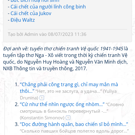
-
Bức bích hoạ hồi sinh
-
Cái chết của người lính công binh
-
Cái chết của Jukov
-
Điệu Waltz
Tạo bởi
Admin
vào 08/07/2023 11:36
Đợi anh về: tuyển thơ chiến tranh Vệ quốc 1941-1945
là
tuyển tập thơ Nga - Xô viết trong thời kỳ chiến tranh Vệ
quốc, do Nguyễn Huy Hoàng và Nguyễn Văn Minh dịch,
NXB Thông tin và truyền thông, 2017.
“Chẳng phải công trạng gì, chỉ may mắn mà
thôi...”
“Нет, это не заслуга, а удача...”
(
Yuliya
Drunina
)
1
“Cứ như thể nhìn ngược ống nhòm...”
“Словно
смотришь в бинокль перевернутый -...”
(
Konstantin Simonov
)
1
“Dọc đường hành quân, bao chiến sĩ bỏ mình...”
“Сколько павших бойцов полегло вдоль дорог...”