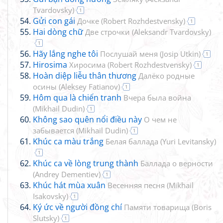
Tvardovsky
)
1
Gửi con gái
Дочке
(
Robert Rozhdestvensky
)
1
Hai dòng chữ
Две строчки
(
Aleksandr Tvardovsky
)
1
Hãy lắng nghe tôi
Послушай меня
(
Josip Utkin
)
1
Hirosima
Хиросима
(
Robert Rozhdestvensky
)
1
Hoàn diệp liễu thân thương
Далёко родные
осины
(
Aleksey Fatianov
)
1
Hôm qua là chiến tranh
Вчера была война
(
Mikhail Dudin
)
1
Không sao quên nổi điều này
О чем не
забывается
(
Mikhail Dudin
)
1
Khúc ca màu trắng
Белая баллада
(
Yuri Levitansky
)
1
Khúc ca về lòng trung thành
Баллада о верности
(
Andrey Dementiev
)
1
Khúc hát mùa xuân
Весенняя песня
(
Mikhail
Isakovsky
)
1
Ký ức về người đồng chí
Памяти товарища
(
Boris
Slutsky
)
1