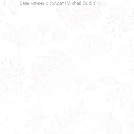
безымянных солдат
(
Mikhail Dudin
)
1