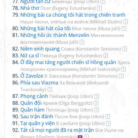
Người tản cư
Беженцы
(
Josip Utkin
)
1
Nhà thơ
Поэт
(
Evgeny Evtushenko
)
1
Những bài ca chúng tôi hát trong chiến tranh
Наши песни, спетые на войне
(
Mikhail Dudin
)
1
Những bài hát của tôi
Мои песни
(
Musa Jalil
)
1
Những hồi ức thành Menzelin
Мензелинские
воспоминания
(
Musa Jalil
)
1
Niềm vinh quang
Слава
(
Konstantin Simonov
)
1
Nữ ca sĩ
Певица
(
Evgeny Evtushenko
)
2
Ở đây mai táng người chiến sĩ Hồng quân
Здесь
похоронен красноармеец
(
Mikhail Isakovsky
)
1
Ở Zavolze
В Заволжье
(
Konstantin Simonov
)
1
Phía sau Viazma
За Вязьмой
(
Aleksandr
Tvardovsky
)
1
Phong cảnh
Пейзаж
(
Josip Utkin
)
1
Quân đội
Армия
(
Olga Berggoltz
)
1
Quân hàm
Петлицы
(
Josip Utkin
)
1
Sau trận đánh
После боя
(
Josip Utkin
)
1
Tại quân y viện
В санбате
(
Josip Utkin
)
1
Tất cả mọi người đã ra mặt trận
Все Ушли на
Фронт
(
Vladimir Vysotsky
)
1