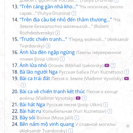
домой с фронтов России...”
(
Yuliya Drunina
)
1
“Trên cáng gần nhà kho...”
“На носилках, около
сарая...”
(
Yuliya Drunina
)
1
“Trên địa cầu bé nhỏ đến thảm thương...”
“На
Земле безжалостно маленькой...”
(
Robert
Rozhdestvensky
)
2
“Trước chiến tranh...”
“Перед войной...”
(
Aleksandr
Tvardovsky
)
3
Ánh lửa đèn ngập ngừng
Лампы неуверенное
пламя
(
Josip Utkin
)
1
Ánh lửa nhỏ
Огонёк
(
Mikhail Isakovsky
)
7
Bà lão người Nga
Русская бабка
(
Yuri Kuznetsov
)
1
Bài ca trái đất
Песня о Земле
(
Vladimir Vysotsky
)
1
Bài ca về chiến tranh kết thúc
Песня о конце
войны
(
Vladimir Vysotsky
)
1
Bài hát Nga
Русская песня
(
Josip Utkin
)
1
Bài hát ru
Колыбельная
(
Yuri Kuznetsov
)
1
Bầy sói
Волки
(
Musa Jalil
)
1
Bên nấm mộ vinh quang
У славной могилы
(
Aleksandr Tvardovsky
)
1