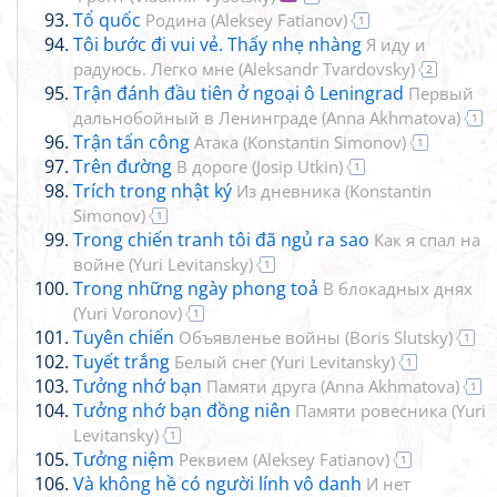
Tổ quốc
Родина
(
Aleksey Fatianov
)
1
Tôi bước đi vui vẻ. Thấy nhẹ nhàng
Я иду и
радуюсь. Легко мне
(
Aleksandr Tvardovsky
)
2
Trận đánh đầu tiên ở ngoại ô Leningrad
Первый
дальнобойный в Ленинграде
(
Anna Akhmatova
)
1
Trận tấn công
Атака
(
Konstantin Simonov
)
1
Trên đường
В дороге
(
Josip Utkin
)
1
Trích trong nhật ký
Из дневника
(
Konstantin
Simonov
)
1
Trong chiến tranh tôi đã ngủ ra sao
Как я спал на
войне
(
Yuri Levitansky
)
1
Trong những ngày phong toả
В блокадных днях
(
Yuri Voronov
)
1
Tuyên chiến
Объявленье войны
(
Boris Slutsky
)
1
Tuyết trắng
Белый снег
(
Yuri Levitansky
)
1
Tưởng nhớ bạn
Памяти друга
(
Anna Akhmatova
)
1
Tưởng nhớ bạn đồng niên
Памяти ровесника
(
Yuri
Levitansky
)
1
Tưởng niệm
Реквием
(
Aleksey Fatianov
)
1
Và không hề có người lính vô danh
И нет