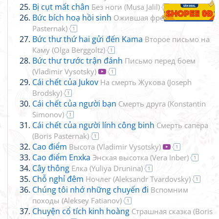
Bị cụt mất chân
Без ноги
(
Musa Jalil
)
1
Bức bích hoạ hồi sinh
Ожившая фреска
(
Boris
Pasternak
)
1
Bức thư thứ hai gửi đến Kama
Второе письмо на
Каму
(
Olga Berggoltz
)
1
Bức thư trước trận đánh
Письмо перед боем
(
Vladimir Vysotsky
)
1
Cái chết của Jukov
На смерть Жукова
(
Joseph
Brodsky
)
1
Cái chết của người bạn
Смерть друга
(
Konstantin
Simonov
)
1
Cái chết của người lính công binh
Смерть сапёра
(
Boris Pasternak
)
1
Cao điểm
Высота
(
Vladimir Vysotsky
)
1
Cao điểm Enxka
Энская высотка
(
Vera Inber
)
1
Cây thông
Елка
(
Yuliya Drunina
)
1
Chỗ nghỉ đêm
Ночлег
(
Aleksandr Tvardovsky
)
1
Chúng tôi nhớ những chuyến đi
Вспомним
походы
(
Aleksey Fatianov
)
1
Chuyện cổ tích kinh hoàng
Страшная сказка
(
Boris