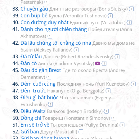
Pasternak
)
1
Chuyện gẫu
Длинные разговоры
(
Boris Slutsky
)
1
Con búp bê
Кукла
(
Veronika Tushnova
)
1
Con đường duy nhất
Единый путь
(
Vera Inber
)
1
Dành cho người chiến thắng
Победителям
(
Anna
Akhmatova
)
1
Đã lâu chúng tôi chẳng có nhà
Давно мы дома не
были
(
Aleksey Fatianov
)
1
Đã từ lâu
Давнее
(
Robert Rozhdestvensky
)
1
Đàn cò
Аисты
(
Vladimir Vysotsky
)
1
Đâu đó gần Brext
Где-то около Бреста
(
Andrey
Dementiev
)
1
Đêm cuối cùng
Последняя ночь
(
Yuri Kuznetsov
)
1
Đêm trước
Накануне
(
Olga Berggoltz
)
1
Điều gì bắt buộc
Что заставляет
(
Evgeny
Evtushenko
)
1
Điệu Waltz
Вальсок
(
Joseph Brodsky
)
1
Đồng chí
Товарищ
(
Konstantin Simonov
)
1
Em sẽ trở về
Ты вернешься
(
Yuliya Drunina
)
1
Gửi bạn
Другу
(
Musa Jalil
)
1
Gửi bạn đồng hương
Земляку
(
Aleksandr