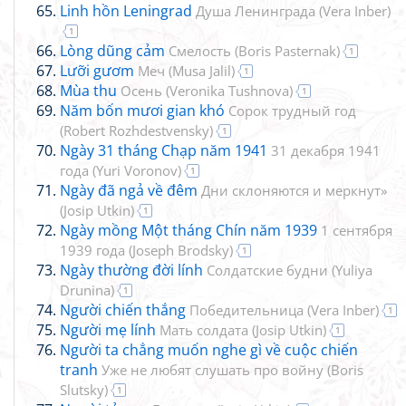
Linh hồn Leningrad
Душа Ленинграда
(
Vera Inber
)
1
Lòng dũng cảm
Смелость
(
Boris Pasternak
)
1
Lưỡi gươm
Меч
(
Musa Jalil
)
1
Mùa thu
Осень
(
Veronika Tushnova
)
1
Năm bốn mươi gian khó
Сорок трудный год
(
Robert Rozhdestvensky
)
1
Ngày 31 tháng Chạp năm 1941
31 декабря 1941
года
(
Yuri Voronov
)
1
Ngày đã ngả về đêm
Дни склоняются и меркнут»
(
Josip Utkin
)
1
Ngày mồng Một tháng Chín năm 1939
1 сентября
1939 года
(
Joseph Brodsky
)
1
Ngày thường đời lính
Солдатские будни
(
Yuliya
Drunina
)
1
Người chiến thắng
Победительница
(
Vera Inber
)
1
Người mẹ lính
Мать солдата
(
Josip Utkin
)
1
Người ta chẳng muốn nghe gì về cuộc chiến
tranh
Уже не любят слушать про войну
(
Boris
Slutsky
)
1