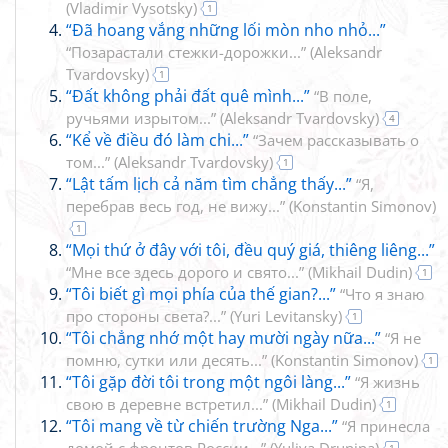
(
Vladimir Vysotsky
)
1
“Đã hoang vắng những lối mòn nho nhỏ...”
“Позарастали стежки-дорожки...”
(
Aleksandr
Tvardovsky
)
1
“Đất không phải đất quê mình...”
“В поле,
ручьями изрытом...”
(
Aleksandr Tvardovsky
)
4
“Kể về điều đó làm chi...”
“Зачем рассказывать о
том...”
(
Aleksandr Tvardovsky
)
1
“Lật tấm lịch cả năm tìm chẳng thấy...”
“Я,
перебрав весь год, не вижу...”
(
Konstantin Simonov
)
1
“Mọi thứ ở đây với tôi, đều quý giá, thiêng liêng...”
“Мне все здесь дорого и свято...”
(
Mikhail Dudin
)
1
“Tôi biết gì mọi phía của thế gian?...”
“Что я знаю
про стороны света?...”
(
Yuri Levitansky
)
1
“Tôi chẳng nhớ một hay mười ngày nữa...”
“Я не
помню, сутки или десять...”
(
Konstantin Simonov
)
1
“Tôi gặp đời tôi trong một ngôi làng...”
“Я жизнь
свою в деревне встретил...”
(
Mikhail Dudin
)
1
“Tôi mang về từ chiến trường Nga...”
“Я принесла