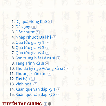
Dạ quá Đông Khê
5
Dã vọng
15
Độc chước
5
Nhập Nhược Da khê
1
Quá tửu gia kỳ 1
21
Quá tửu gia kỳ 3
6
Quá tửu gia kỳ 4
7
Sơn trung biệt Lý xử sĩ
5
Tặng Trình xử sĩ
4
Thu dạ hỷ ngộ Vương xử sĩ
11
Thường xuân tửu
4
Tuý hậu
7
Vịnh hoài
5
Xuân quế vấn đáp kỳ 1
4
Xuân quế vấn đáp kỳ 2
4
TUYỂN TẬP CHUNG
1