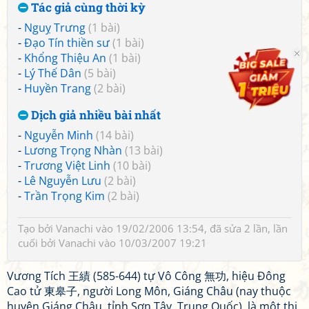
Tác giả cùng thời kỳ
-
Nguỵ Trưng
(1 bài)
-
Đạo Tín thiền sư
(1 bài)
-
Khổng Thiệu An
(1 bài)
-
Lý Thế Dân
(5 bài)
-
Huyền Trang
(2 bài)
Dịch giả nhiều bài nhất
-
Nguyễn Minh
(14 bài)
-
Lương Trọng Nhàn
(13 bài)
-
Trương Việt Linh
(10 bài)
-
Lê Nguyễn Lưu
(2 bài)
-
Trần Trọng Kim
(2 bài)
Tạo bởi
Vanachi
vào 19/02/2006 13:54, đã sửa 2 lần, lần
cuối bởi
Vanachi
vào 10/03/2007 19:21
Vương Tích 王績 (585-644) tự Vô Công 無功, hiệu Đông
Cao tử 東皋子, người Long Môn, Giáng Châu (nay thuộc
huyện Giáng Châu, tỉnh Sơn Tây, Trung Quốc), là một thi