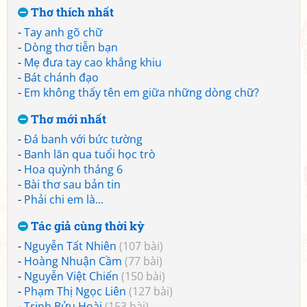
Thơ thích nhất
-
Tay anh gõ chữ
-
Dòng thơ tiễn bạn
-
Mẹ đưa tay cao khẳng khiu
-
Bát chánh đạo
-
Em không thấy tên em giữa những dòng chữ?
Thơ mới nhất
-
Đá banh với bức tường
-
Banh lăn qua tuổi học trò
-
Hoa quỳnh tháng 6
-
Bài thơ sau bản tin
-
Phải chi em là...
Tác giả cùng thời kỳ
-
Nguyễn Tất Nhiên
(107 bài)
-
Hoàng Nhuận Cầm
(77 bài)
-
Nguyễn Việt Chiến
(150 bài)
-
Phạm Thị Ngọc Liên
(127 bài)
-
Trịnh Bửu Hoài
(153 bài)