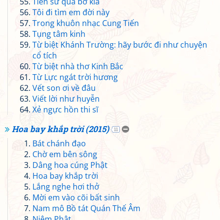
Tiễn sư qua bờ kia
Tôi đi tìm em đời này
Trong khuôn nhạc Cung Tiến
Tụng tâm kinh
Từ biệt Khánh Trường: hãy bước đi như chuyện
cổ tích
Từ biệt nhà thơ Kinh Bắc
Từ Lực ngát trời hương
Vết son ơi về đâu
Viết lời như huyễn
Xẻ ngực hồn thi sĩ
Hoa bay khắp trời (2015)
11
Bát chánh đạo
Chờ em bên sông
Dâng hoa cúng Phật
Hoa bay khắp trời
Lắng nghe hơi thở
Mời em vào cõi bất sinh
Nam mô Bồ tát Quán Thế Âm
Niệm Phật