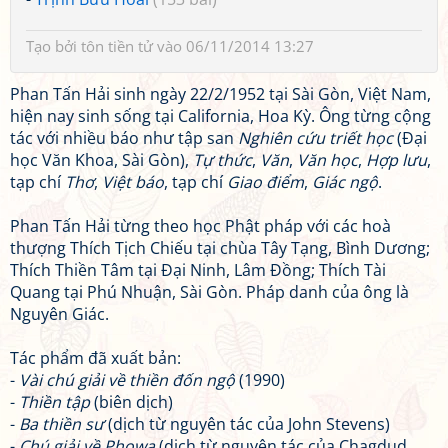
Tạo bởi
tôn tiền tử
vào 06/11/2014 13:27
Phan Tấn Hải sinh ngày 22/2/1952 tại Sài Gòn, Việt Nam,
hiện nay sinh sống tại California, Hoa Kỳ. Ông từng cộng
tác với nhiều báo như tập san
Nghiên cứu triết học
(Đại
học Văn Khoa, Sài Gòn),
Tự thức
,
Văn
,
Văn học
,
Hợp lưu
,
tạp chí
Thơ
,
Việt báo
, tạp chí
Giao điểm
,
Giác ngộ
.
Phan Tấn Hải từng theo học Phật pháp với các hoà
thượng Thích Tịch Chiếu tại chùa Tây Tạng, Bình Dương;
Thích Thiền Tâm tại Đại Ninh, Lâm Đồng; Thích Tài
Quang tại Phú Nhuận, Sài Gòn. Pháp danh của ông là
Nguyên Giác.
Tác phẩm đã xuất bản:
-
Vài chú giải về thiền đốn ngộ
(1990)
-
Thiền tập
(biên dịch)
-
Ba thiền sư
(dịch từ nguyên tác của John Stevens)
-
Chú giải về Phowa
(dịch từ nguyên tác của Chagdud