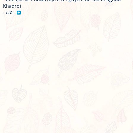
Khadro)
-
Lời…