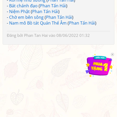
-
Rồi mẹ như sương
(
Phan Tấn Hải
)
-
Bát chánh đạo
(
Phan Tấn Hải
)
-
Niệm Phật
(
Phan Tấn Hải
)
-
Chờ em bên sông
(
Phan Tấn Hải
)
-
Nam mô Bồ tát Quán Thế Âm
(
Phan Tấn Hải
)
Đăng bởi
Phan Tan Hai
vào 08/06/2022 01:32