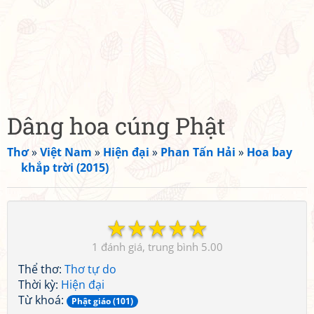
Dâng hoa cúng Phật
Thơ
»
Việt Nam
»
Hiện đại
»
Phan Tấn Hải
»
Hoa bay
khắp trời (2015)
☆
☆
☆
☆
☆
1
5.00
Thể thơ:
Thơ tự do
Thời kỳ:
Hiện đại
Từ khoá:
Phật giáo (101)