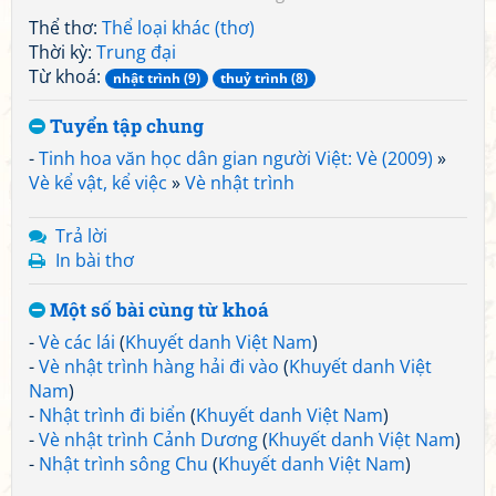
Thể thơ:
Thể loại khác (thơ)
Thời kỳ:
Trung đại
Từ khoá:
nhật trình (9)
thuỷ trình (8)
Tuyển tập chung
-
Tinh hoa văn học dân gian người Việt: Vè (2009)
»
Vè kể vật, kể việc
»
Vè nhật trình
Trả lời
In bài thơ
Một số bài cùng từ khoá
-
Vè các lái
(
Khuyết danh Việt Nam
)
-
Vè nhật trình hàng hải đi vào
(
Khuyết danh Việt
Nam
)
-
Nhật trình đi biển
(
Khuyết danh Việt Nam
)
-
Vè nhật trình Cảnh Dương
(
Khuyết danh Việt Nam
)
-
Nhật trình sông Chu
(
Khuyết danh Việt Nam
)