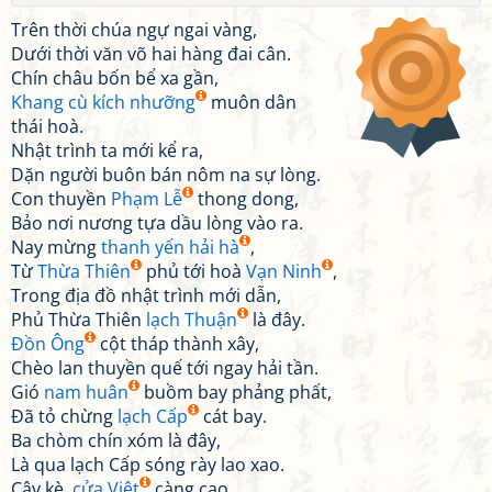
Trên thời chúa ngự ngai vàng,
Dưới thời văn võ hai hàng đai cân.
Chín châu bốn bể xa gần,
Khang cù kích nhưỡng
muôn dân
thái hoà.
Nhật trình ta mới kể ra,
Dặn người buôn bán nôm na sự lòng.
Con thuyền
Phạm Lễ
thong dong,
Bảo nơi nương tựa dầu lòng vào ra.
Nay mừng
thanh yến hải hà
,
Từ
Thừa Thiên
phủ tới hoà
Vạn Ninh
,
Trong địa đồ nhật trình mới dẫn,
Phủ Thừa Thiên
lạch Thuận
là đây.
Đồn Ông
cột tháp thành xây,
Chèo lan thuyền quế tới ngay hải tần.
Gió
nam huân
buồm bay phảng phất,
Đã tỏ chừng
lạch Cấp
cát bay.
Ba chòm chín xóm là đây,
Là qua lạch Cấp sóng rày lao xao.
Cây kè,
cửa Việt
càng cao,