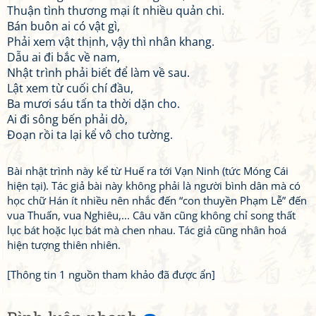
Thuận tình thương mại ít nhiều quản chi.
Bán buôn ai có vật gì,
Phải xem vật thịnh, vậy thì nhân khang.
Dẫu ai đi bắc về nam,
Nhật trình phải biết để làm về sau.
Lật xem từ cuối chí đầu,
Ba mươi sáu tấn ta thời dặn cho.
Ai đi sông bến phải dò,
Đoạn rồi ta lại kể vô cho tường.
Bài nhật trình này kể từ Huế ra tới Vạn Ninh (tức Móng Cái
hiện tại). Tác giả bài này không phải là người bình dân mà có
học chữ Hán ít nhiều nên nhắc đến “con thuyền Phạm Lễ” đến
vua Thuấn, vua Nghiêu,... Câu văn cũng không chỉ song thất
lục bát hoặc lục bát mà chen nhau. Tác giả cũng nhân hoá
hiện tượng thiên nhiên.
[Thông tin 1 nguồn tham khảo đã được ẩn]