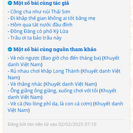
Một số bài cùng tác giả
-
Công cha như núi Thái Sơn
-
Đi khắp thế gian không ai tốt bằng mẹ
-
Hôm qua tát nước đầu đình
-
Đồng Đăng có phố Kỳ Lừa
-
Trâu ơi ta bảo trâu này
Một số bài cùng nguồn tham khảo
-
Vè nói ngược (Bao giờ cho đến tháng ba)
(
Khuyết
danh Việt Nam
)
-
Rủ nhau chơi khắp Long Thành
(
Khuyết danh Việt
Nam
)
-
Vè thằng nhác
(
Khuyết danh Việt Nam
)
-
Ông giẳng ông giăng, xuống chơi với tôi
(
Khuyết
danh Việt Nam
)
-
Vè cá (No lòng phỉ dạ, là con cá cơm)
(
Khuyết danh
Việt Nam
)
Đăng bởi
tôn tiền tử
vào 02/02/2025 07:10