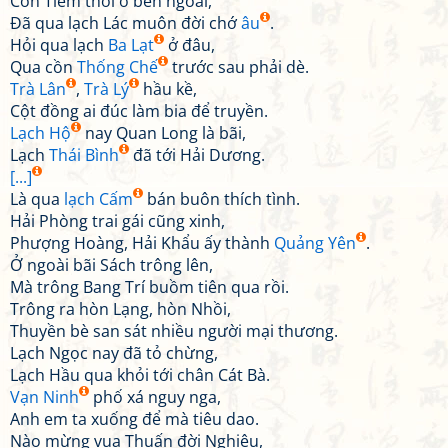
Cồn Tiềm thời ở bên ngoài,
Đã qua lạch Lác muôn đời chớ
âu
.
Hỏi qua lạch
Ba Lạt
ở đâu,
Qua cồn
Thống Chế
trước sau phải dè.
Trà Lân
,
Trà Lý
hầu kề,
Cột đồng ai đúc làm bia để truyền.
Lạch Hộ
nay Quan Long là bãi,
Lạch
Thái Bình
đã tới Hải Dương.
[...]
Là qua
lạch Cấm
bán buôn thích tình.
Hải Phòng trai gái cũng xinh,
Phượng Hoàng, Hải Khẩu ấy thành
Quảng Yên
.
Ở ngoài bãi Sách trông lên,
Mà trông Bang Trí buồm tiên qua rồi.
Trông ra hòn Lạng, hòn Nhồi,
Thuyền bè san sát nhiều người mại thương.
Lạch Ngọc nay đã tỏ chừng,
Lạch Hầu qua khỏi tới chân Cát Bà.
Vạn Ninh
phố xá nguy nga,
Anh em ta xuống để mà tiêu dao.
Nào mừng vua Thuấn đời Nghiêu,