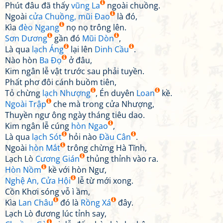
Phút đâu đã thấy
vũng La
ngoài chuồng.
Ngoài
cửa Chuồng, mũi Đao
là đó,
Kìa
đèo Ngang
nọ nọ trông lên.
Sơn Dương
gần đó
Mũi Dòn
,
Là qua
lạch Áng
lại lên
Dinh Cầu
.
Nào hòn
Ba Đọ
ở đâu,
Kim ngân lễ vật trước sau phải tuyền.
Phất phơ đôi cánh buồm tiên,
Tỏ chừng
lạch Nhượng
, Én duyên
Loan
kề.
Ngoài Trập
che mà trong cửa Nhượng,
Thuyền ngư ông ngày tháng tiêu dao.
Kim ngân lễ cúng
hòn Ngao
,
Là qua
lạch Sót
hỏi nào
Đầu Cân
.
Ngoài
hòn Mắt
trông chừng Hà Tĩnh,
Lạch Lò
Cương Gián
thủng thỉnh vào ra.
Hòn Nồm
kề với hòn Ngư,
Nghệ An, Cửa Hội
lễ từ mới xong.
Cồn Khơi sóng vỗ ì ầm,
Kìa
Lan Châu
đó là
Rồng Xá
đây.
Lạch Lò đương lúc tỉnh say,