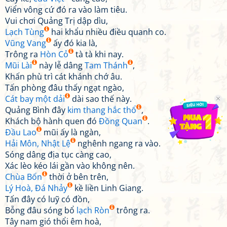
Viển vông cứ đó ra vào làm tiêu.
Vui chơi Quảng Trị dập dìu,
Lạch Tùng
hai khẩu nhiều điều quanh co.
Vũng Vang
ấy đó kia là,
Trông ra
Hòn Cỏ
tà tà khi nay.
Mũi Lài
này lễ dâng
Tam Thánh
,
Khấn phù trì cát khánh chớ âu.
Tấn phòng đâu thấy ngạt ngào,
Cát bay một dải
dài sao thế này.
Quảng Bình đây
kim thang hắc thổ
,
Khách bộ hành quen đó
Đồng Quan
.
Đầu Lao
mũi ấy là ngàn,
Hải Môn, Nhật Lệ
nghênh ngang ra vào.
Sóng dâng địa tục càng cao,
Xác lèo kéo lái gần vào không nên.
Chùa Bốn
thời ở bên trên,
Lý Hoà, Đá Nhảy
kề liền Linh Giang.
Tấn đây có luỹ có đồn,
Bỗng đâu sóng bổ
lạch Ròn
trông ra.
Tây nam gió thổi êm hoà,