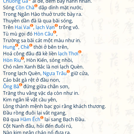
Chuồng Gà
ai dễ, đếm bày hành nhân.
Sóng
Cồn Chà
dập dình mặt nước,
Trong Ngân Hào thuở trước bày ra.
Thuyền dần đà là qua bãi sóng,
Trên
Hai Vai
,
lạch Vạn
trông vô.
Tù mù gọi đó
Hòn Câu
,
Trường sa bãi cát một màu như in.
Hung
,
Chè
thời ở bên trên,
Hoá công đâu đã kề liền
lạch Thơi
.
Hòn Riu
, Hòn Kiến, sóng nhồi,
Chó nằm Xanh Bắc là nơi lạch Quèn.
Trong lạch Quèn,
Ngựa Trâu
giữ cửa,
Cáo bắt gà rệt ở đầu non,
Ông Bà
đứng giữa chân sơn,
Trăng thu vằng vặc dạ còn như in.
Kim ngân lễ vật cầu yên,
Lòng thành mệnh bạc gọi rằng khách thương.
Đầu rồng đuôi lại vắt ngang,
Đã qua
Hàm Ếch
lại sang Bạch Đầu.
Cột Nanh đâu, hỏi đến đuôi rú,
Nào kim ngân cháo nổ đưa ra.