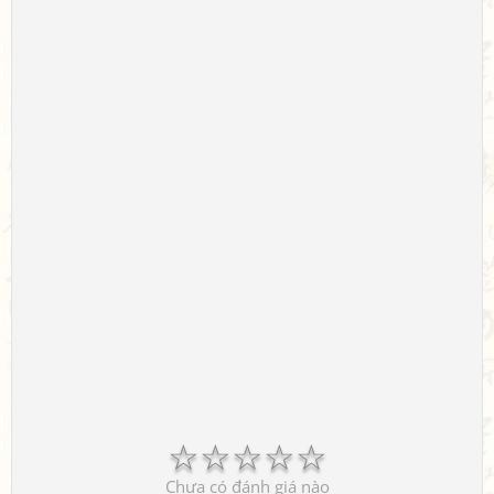
☆
☆
☆
☆
☆
Chưa có đánh giá nào