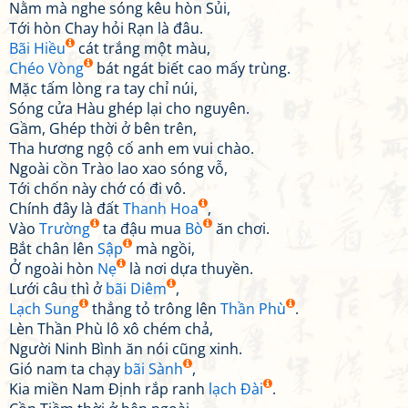
Nằm mà nghe sóng kêu hòn Sủi,
Tới hòn Chay hỏi Rạn là đâu.
Bãi Hiều
cát trắng một màu,
Chéo Vòng
bát ngát biết cao mấy trùng.
Mặc tấm lòng ra tay chỉ núi,
Sóng cửa Hàu ghép lại cho nguyên.
Gầm, Ghép thời ở bên trên,
Tha hương ngộ cố anh em vui chào.
Ngoài cồn Trào lao xao sóng vỗ,
Tới chốn này chớ có đi vô.
Chính đây là đất
Thanh Hoa
,
Vào
Trường
ta đậu mua
Bò
ăn chơi.
Bắt chân lên
Sập
mà ngồi,
Ở ngoài hòn
Nẹ
là nơi dựa thuyền.
Lưới câu thì ở
bãi Diêm
,
Lạch Sung
thẳng tỏ trông lên
Thần Phù
.
Lèn Thần Phù lô xô chém chả,
Người Ninh Bình ăn nói cũng xinh.
Gió nam ta chạy
bãi Sành
,
Kia miền Nam Định rắp ranh
lạch Đài
.