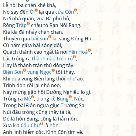
Lễ nồi ba chén khề khà,
No say đến
Ói
lại qua
cửa Cờn
.
Nơi nhà quan, vua Bà phù hộ,
Rồng
Trắp
chầu tỏ Rạn Nồi Rang.
Kìa kìa đá nhảy chan chan,
Thuyền qua
bãi Sụn
lại sang Đông Hồi.
Củ nằm giữa bãi sóng dồi,
Quách thành cao ngất là nơi
Yên Hoà
.
Lác trông ra
thành nào trên rú
,
Hay là thành trấn thủ đông tây.
Biện Sơn
vụng Ngọc
tốt thay,
Khi qua vụng Biện lặng thời như ao.
Trình đồn rồi lại nhổ neo,
Nay mừng gặp hội Đường Nghiêu lo gì.
Trông ra
Mê
, trong kề
Bung
, Núc,
Trong bãi Đón ngựa giục Trường Sa.
Núi đầu trông cũng thấy tà tà,
Đó là hòn Bạng, cũng là hải môn.
Xưa kia
Câu Chữ
là hòn,
Anh linh hiểm cốc, Kình Côn tìm về.