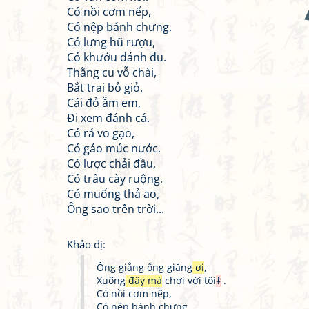
Có nồi cơm nếp,
Có nệp bánh chưng.
Có lưng hũ rượu,
Có khướu đánh đu.
Thằng cu vỗ chài,
Bắt trai bỏ giỏ.
Cái đỏ ẵm em,
Đi xem đánh cá.
Có rá vo gạo,
Có gáo múc nước.
Có lược chải đầu,
Có trâu cày ruộng.
Có muống thả ao,
Ông sao trên trời...
Khảo dị:
Ông giẳng ông giăng
ơi
,
Xuống
đây mà
chơi với tôi
‡
.
Có nồi cơm nếp,
Có nệp bánh chưng.