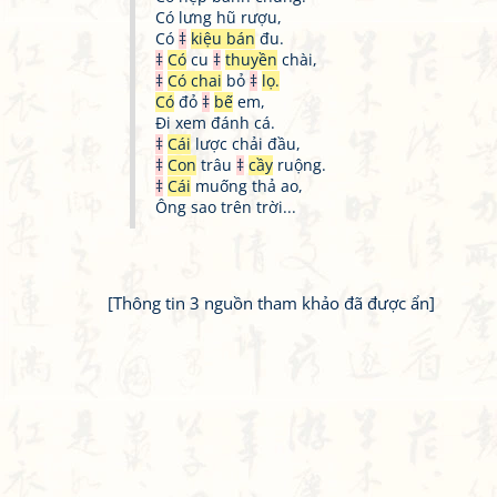
Có lưng hũ rượu,
Có
‡
kiệu bán
đu.
‡
Có
cu
‡
thuyền
chài,
‡
Có chai
bỏ
‡
lọ.
Có
đỏ
‡
bế
em,
Đi xem đánh cá.
‡
Cái
lược chải đầu,
‡
Con
trâu
‡
cầy
ruộng.
‡
Cái
muống thả ao,
Ông sao trên trời...
[Thông tin 3 nguồn tham khảo đã được ẩn]