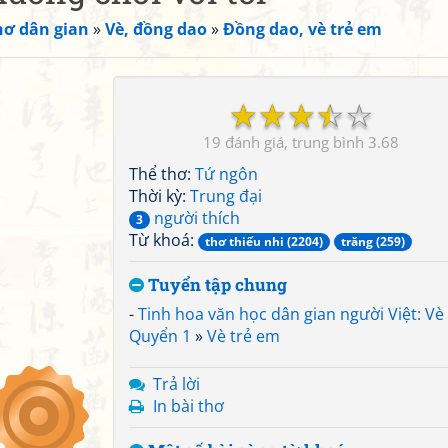
hơ dân gian
»
Vè, đồng dao
»
Đồng dao, vè trẻ em
☆
☆
☆
☆
☆
19
3.68
Thể thơ:
Tứ ngôn
Thời kỳ:
Trung đại
người thích
3
Từ khoá:
thơ thiếu nhi (2204)
trăng (259)
Tuyển tập chung
-
Tinh hoa văn học dân gian người Việt: Vè 
Quyển 1
»
Vè trẻ em
Trả lời
In bài thơ