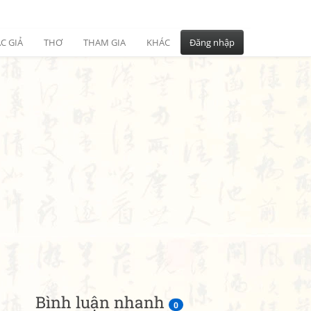
C GIẢ
THƠ
THAM GIA
KHÁC
Đăng nhập
Bình luận nhanh
0