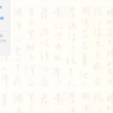
t
ết
đã
019