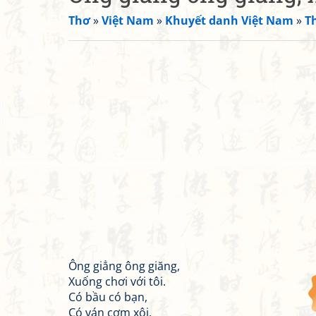
Thơ
»
Việt Nam
»
Khuyết danh Việt Nam
»
T
Ông giẳng ông giăng,
Xuống chơi với tôi.
Có bầu có bạn,
Có ván cơm xôi.