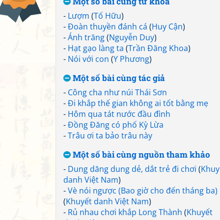
Một số bài cùng từ khoá
-
Lượm
(
Tố Hữu
)
-
Đoàn thuyền đánh cá
(
Huy Cận
)
-
Ánh trăng
(
Nguyễn Duy
)
-
Hạt gạo làng ta
(
Trần Đăng Khoa
)
-
Nói với con
(
Y Phương
)
Một số bài cùng tác giả
-
Công cha như núi Thái Sơn
-
Đi khắp thế gian không ai tốt bằng mẹ
-
Hôm qua tát nước đầu đình
-
Đồng Đăng có phố Kỳ Lừa
-
Trâu ơi ta bảo trâu này
Một số bài cùng nguồn tham khảo
-
Dung dăng dung dẻ, dắt trẻ đi chơi
(
Khuy
danh Việt Nam
)
-
Vè nói ngược (Bao giờ cho đến tháng ba)
(
Khuyết danh Việt Nam
)
-
Rủ nhau chơi khắp Long Thành
(
Khuyết