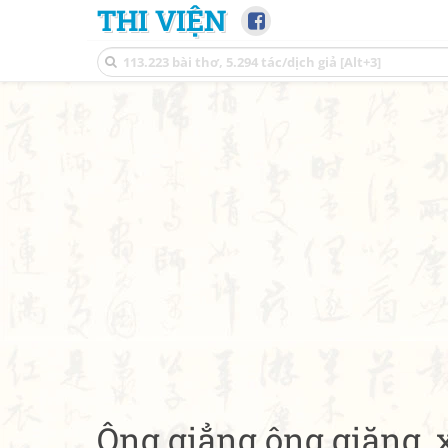
THI VIỆN
Ông giẳng ông giăng, x