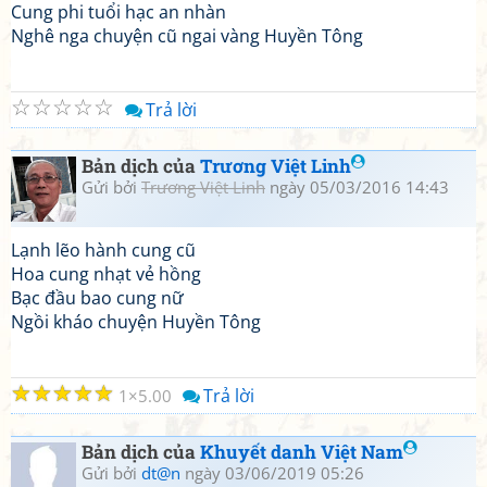
Cung phi tuổi hạc an nhàn
Nghê nga chuyện cũ ngai vàng Huyền Tông
☆
☆
☆
☆
☆
Trả lời
Bản dịch của
Trương Việt Linh
Gửi bởi
Trương Việt Linh
ngày 05/03/2016 14:43
Lạnh lẽo hành cung cũ
Hoa cung nhạt vẻ hồng
Bạc đầu bao cung nữ
Ngồi kháo chuyện Huyền Tông
☆
☆
☆
☆
☆
Trả lời
1
5.00
Bản dịch của
Khuyết danh Việt Nam
Gửi bởi
dt@n
ngày 03/06/2019 05:26