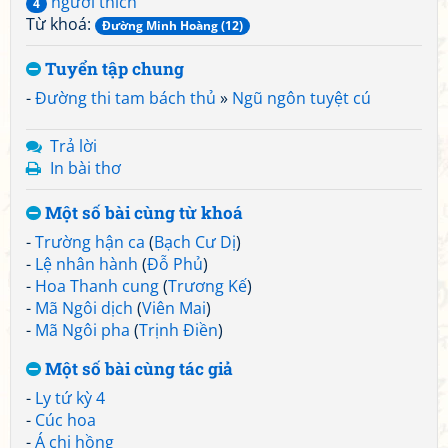
người thích
4
Từ khoá:
Đường Minh Hoàng (12)
Tuyển tập chung
-
Đường thi tam bách thủ
»
Ngũ ngôn tuyệt cú
Trả lời
In bài thơ
Một số bài cùng từ khoá
-
Trường hận ca
(
Bạch Cư Dị
)
-
Lệ nhân hành
(
Đỗ Phủ
)
-
Hoa Thanh cung
(
Trương Kế
)
-
Mã Ngôi dịch
(
Viên Mai
)
-
Mã Ngôi pha
(
Trịnh Điền
)
Một số bài cùng tác giả
-
Ly tứ kỳ 4
-
Cúc hoa
-
Á chi hồng