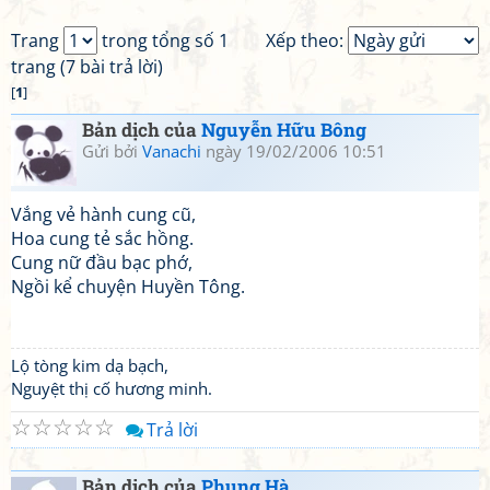
Trang
trong tổng số 1
Xếp theo:
trang (7 bài trả lời)
[
1
]
Bản dịch của
Nguyễn Hữu Bông
Gửi bởi
Vanachi
ngày 19/02/2006 10:51
Vắng vẻ hành cung cũ,
Hoa cung tẻ sắc hồng.
Cung nữ đầu bạc phớ,
Ngồi kể chuyện Huyền Tông.
Lộ tòng kim dạ bạch,
Nguyệt thị cố hương minh.
☆
☆
☆
☆
☆
Trả lời
Bản dịch của
Phụng Hà