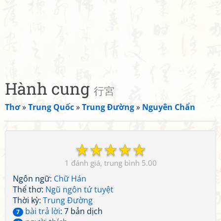
Hành cung
行宮
Thơ
»
Trung Quốc
»
Trung Đường
»
Nguyên Chẩn
☆
☆
☆
☆
☆
1
5.00
Ngôn ngữ:
Chữ Hán
Thể thơ:
Ngũ ngôn tứ tuyệt
Thời kỳ:
Trung Đường
bài trả lời
: 7 bản dịch
7