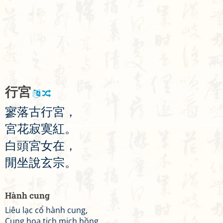
行
宮
寥
落
古
行
宮
，
宮
花
寂
寞
紅
。
白
頭
宮
女
在
，
閒
坐
說
玄
宗
。
Hành cung
Liêu lạc cổ hành cung,
Cung hoa tịch mịch hồng.