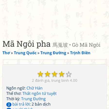
Mã Ngôi pha
馬嵬坡 • Gò Mã Ngôi
Thơ
»
Trung Quốc
»
Trung Đường
»
Trịnh Điền
☆
☆
☆
☆
☆
2
4.00
Ngôn ngữ:
Chữ Hán
Thể thơ:
Thất ngôn tứ tuyệt
Thời kỳ:
Trung Đường
bài trả lời
: 2 bản dịch
2