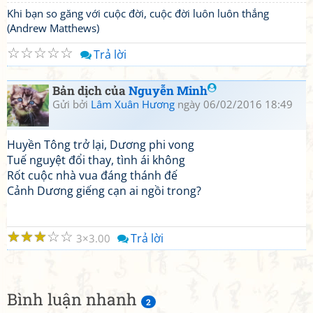
Khi bạn so găng với cuộc đời, cuộc đời luôn luôn thắng
(Andrew Matthews)
☆
☆
☆
☆
☆
Trả lời
Bản dịch của
Nguyễn Minh
Gửi bởi
Lâm Xuân Hương
ngày 06/02/2016 18:49
Huyền Tông trở lại, Dương phi vong
Tuế nguyệt đổi thay, tình ái không
Rốt cuộc nhà vua đáng thánh đế
Cảnh Dương giếng cạn ai ngồi trong?
☆
☆
☆
☆
☆
Trả lời
3
3.00
Bình luận nhanh
2