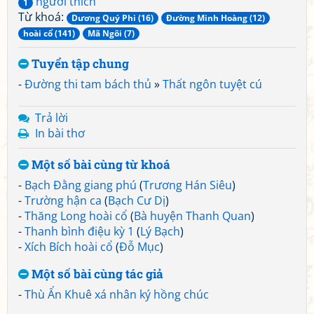
người thích
1
Từ khoá:
Dương Quý Phi (16)
Đường Minh Hoàng (12)
hoài cổ (141)
Mã Ngôi (7)
Tuyển tập chung
-
Đường thi tam bách thủ
»
Thất ngôn tuyệt cú
Trả lời
In bài thơ
Một số bài cùng từ khoá
-
Bạch Đằng giang phú
(
Trương Hán Siêu
)
-
Trường hận ca
(
Bạch Cư Dị
)
-
Thăng Long hoài cổ
(
Bà huyện Thanh Quan
)
-
Thanh bình điệu kỳ 1
(
Lý Bạch
)
-
Xích Bích hoài cổ
(
Đỗ Mục
)
Một số bài cùng tác giả
-
Thù Ẩn Khuê xá nhân ký hồng chúc