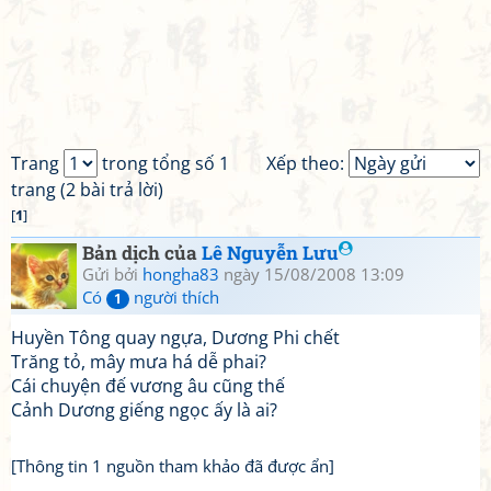
Trang
trong tổng số 1
Xếp theo:
trang (2 bài trả lời)
[
1
]
Bản dịch của
Lê Nguyễn Lưu
Gửi bởi
hongha83
ngày 15/08/2008 13:09
Có
người thích
1
Huyền Tông quay ngựa, Dương Phi chết
Trăng tỏ, mây mưa há dễ phai?
Cái chuyện đế vương âu cũng thế
Cảnh Dương giếng ngọc ấy là ai?
[Thông tin 1 nguồn tham khảo đã được ẩn]