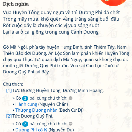
Dịch nghĩa
Vua Huyền Tông quay ngựa về thì Dương Phi đã chết
Trong mây mưa, khó quên vầng trăng sáng buổi đầu
Rốt cuộc đấy là chuyện các vị vua sáng suốt
Lại là ai ở cái giếng trong cung Cảnh Dương
Gò Mã Ngôi, phía tây huyện Hưng Bình, tỉnh Thiểm Tây. Năm
Thiên Bảo đời Đường, An Lộc Sơn làm phản khiến Huyền Tông
chạy qua Thục. Tới quán dịch Mã Nguy, quân sĩ không chịu đi,
muốn giết Dương Quý Phi trước. Vua sai Cao Lực sĩ xử tử
Dương Quý Phi tại đây.
Chú thích:
[1]
Tức Đường Huyền Tông, Đường Minh Hoàng.
» Có
bài cùng chú thích:
2
Hành cung
(Nguyên Chẩn)
Thượng Dương nhân
(Bạch Cư Dị)
[2]
Tức Dương Quý Phi.
» Có
bài cùng chú thích:
2
Dương Phi cố lý
(Nguyễn Du)