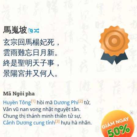
馬
嵬
坡
玄
宗
回
馬
楊
妃
死
，
雲
雨
難
忘
日
月
新
。
終
是
聖
明
天
子
事
，
景
陽
宮
井
又
何
人
。
Mã Ngôi pha
[1]
[2]
Huyền Tông
hồi mã
Dương Phi
tử,
Vân vũ nan vong nhật nguyệt tân.
Chung thị thánh minh thiên tử sự,
[3]
Cảnh Dương cung tỉnh
hựu hà nhân.