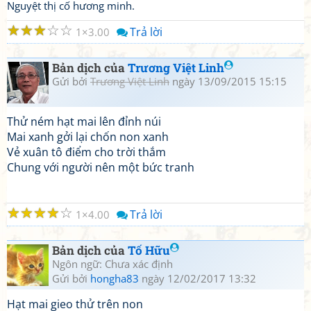
Nguyệt thị cố hương minh.
☆
☆
☆
☆
☆
Trả lời
1
3.00
Bản dịch của
Trương Việt Linh
Gửi bởi
Trương Việt Linh
ngày 13/09/2015 15:15
Thử ném hạt mai lên đỉnh núi
Mai xanh gởi lại chốn non xanh
Vẻ xuân tô điểm cho trời thắm
Chung với người nên một bức tranh
☆
☆
☆
☆
☆
Trả lời
1
4.00
Bản dịch của
Tố Hữu
Ngôn ngữ: Chưa xác định
Gửi bởi
hongha83
ngày 12/02/2017 13:32
Hạt mai gieo thử trên non