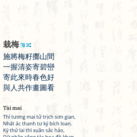
栽
梅
施
將
梅
籽
擲
山
間
一
握
清
姿
寄
碧
巒
寄
此
來
時
春
色
好
與
人
共
作
畫
圖
看
Tài mai
Thí tương mai tử trịch sơn gian,
Nhất ác thanh tư ký bích loan.
Ký thử lai thì xuân sắc hảo,