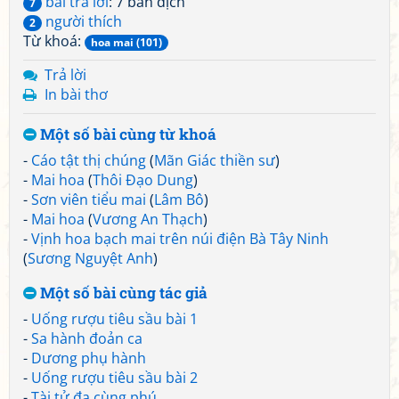
bài trả lời
: 7 bản dịch
7
người thích
2
Từ khoá:
hoa mai (101)
Trả lời
In bài thơ
Một số bài cùng từ khoá
-
Cáo tật thị chúng
(
Mãn Giác thiền sư
)
-
Mai hoa
(
Thôi Đạo Dung
)
-
Sơn viên tiểu mai
(
Lâm Bô
)
-
Mai hoa
(
Vương An Thạch
)
-
Vịnh hoa bạch mai trên núi điện Bà Tây Ninh
(
Sương Nguyệt Anh
)
Một số bài cùng tác giả
-
Uống rượu tiêu sầu bài 1
-
Sa hành đoản ca
-
Dương phụ hành
-
Uống rượu tiêu sầu bài 2
-
Tài tử đa cùng phú