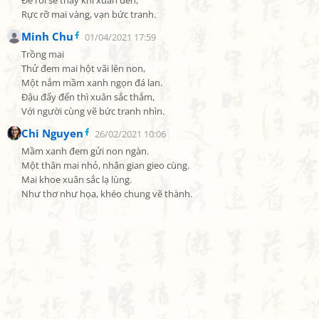
Để rồi sẽ thấy khi xuân đến,

Rực rỡ mai vàng, vạn bức tranh.
Minh Chu
01/04/2021 17:59
Trồng mai

Thử đem mai hột vãi lên non,

Một nắm mầm xanh ngọn đá lan.

Đậu đấy đến thì xuân sắc thắm,

Với người cùng vẽ bức tranh nhìn.
Chi Nguyen
26/02/2021 10:06
Mầm xanh đem gửi non ngàn.

Một thân mai nhỏ, nhân gian gieo cùng.

Mai khoe xuân sắc lạ lùng.

Như thơ như họa, khéo chung vẽ thành.