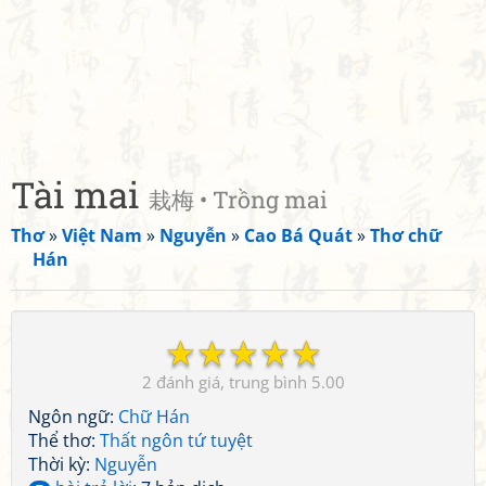
Tài mai
栽梅 • Trồng mai
Thơ
»
Việt Nam
»
Nguyễn
»
Cao Bá Quát
»
Thơ chữ
Hán
☆
☆
☆
☆
☆
2
5.00
Ngôn ngữ:
Chữ Hán
Thể thơ:
Thất ngôn tứ tuyệt
Thời kỳ:
Nguyễn