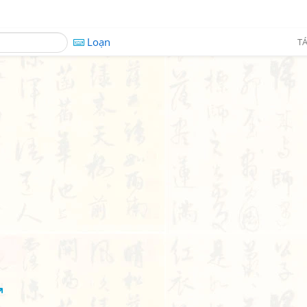
Loạn
TÁ