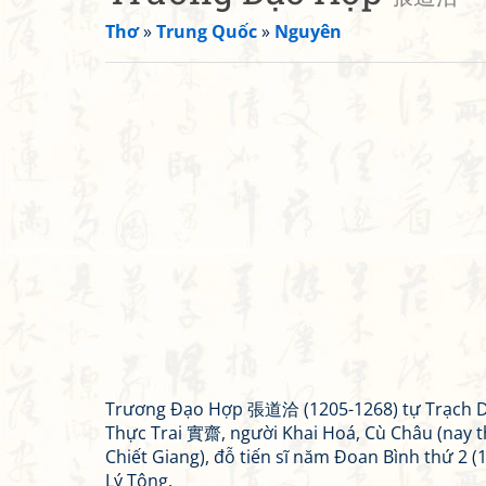
Thơ
»
Trung Quốc
»
Nguyên
Trương Đạo Hợp 張道洽 (1205-1268) tự Trạch 
Thực Trai 實齋, người Khai Hoá, Cù Châu (nay t
Chiết Giang), đỗ tiến sĩ năm Đoan Bình thứ 2 (
Lý Tông.