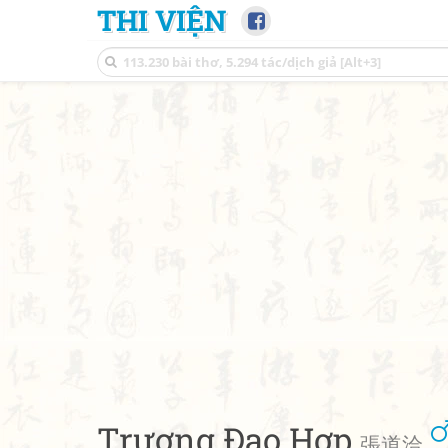
THI VIỆN
Trương Đạo Hợp
張道洽