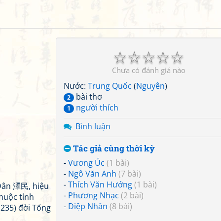
☆
☆
☆
☆
☆
Chưa có đánh giá nào
Nước:
Trung Quốc
(
Nguyên
)
bài thơ
2
người thích
1
Bình luận
Tác giả cùng thời kỳ
-
Vương Úc
(1 bài)
-
Ngô Văn Anh
(7 bài)
-
Thích Văn Hướng
(1 bài)
Dân 澤民, hiệu
-
Phương Nhạc
(2 bài)
huộc tỉnh
-
Diệp Nhân
(8 bài)
1235) đời Tống