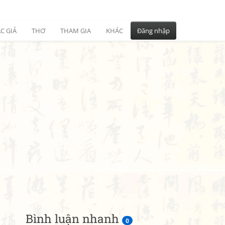
C GIẢ
THƠ
THAM GIA
KHÁC
Đăng nhập
Bình luận nhanh
0