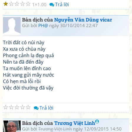
☆
☆
☆
☆
☆
Trả lời
1
1.00
Bản dịch của
Nguyễn Văn Dũng vicar
Gửi bởi
PH@
ngày 30/10/2014 22:47
Trời đất có núi này
Xa xưa có chùa này
Phong cảnh lạ đẹp quá
Nên ta đã đến đây
Ta muốn lên đỉnh cao
Hát vang gửi mây nước
Có hẹn mà lỗi rồi
Việc đời thường đã vậy
☆
☆
☆
☆
☆
Trả lời
Bản dịch của
Trương Việt Linh
Gửi bởi
Trương Việt Linh
ngày 12/09/2015 14:50