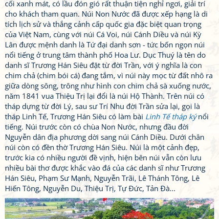
cối xanh mát, có lầu đón gió rất thuận tiện nghỉ ngơi, giải trí
cho khách tham quan. Núi Non Nước đã được xếp hạng là di
tích lịch sử và thắng cảnh cấp quốc gia đặc biệt quan trọng
của Việt Nam, cùng với núi Cá Voi, núi Cánh Diều và núi Kỳ
Lân được mệnh danh là Tứ đại danh sơn - tức bốn ngọn núi
nổi tiếng ở trung tâm thành phố Hoa Lư. Dục Thuý là tên do
danh sĩ Trương Hán Siêu đặt từ đời Trần, với ý nghĩa là con
chim chả (chim bói cá) đang tắm, vì núi này mọc từ đất nhô ra
giữa dòng sông, trông như hình con chim chả sà xuống nước,
năm 1841 vua Thiệu Trị lại đổi là núi Hộ Thành. Trên núi có
tháp dựng từ đời Lý, sau sư Trí Nhu đời Trần sửa lại, gọi là
tháp Linh Tế, Trương Hán Siêu có làm bài
Linh Tế tháp ký
nổi
tiếng. Núi trước còn có chùa Non Nước, nhưng đầu đời
Nguyễn dân địa phương dời sang núi Cánh Diều. Dưới chân
núi còn có đền thờ Trương Hán Siêu. Núi là một cảnh đẹp,
trước kia có nhiều người đề vịnh, hiện bên núi vẫn còn lưu
nhiều bài thơ được khắc vào đá của các danh sĩ như Trương
Hán Siêu, Phạm Sư Mạnh, Nguyễn Trãi, Lê Thánh Tông, Lê
Hiến Tông, Nguyễn Du, Thiệu Trị, Tự Đức, Tản Đà...