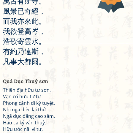
萬
古
有
斯
寺
。
風
景
已
奇
絕
，
而
我
亦
來
此
。
我
欲
登
高
岑
，
浩
歌
寄
雲
水
。
有
約
乃
違
斯
，
凡
事
大
都
爾
。
Quá Dục Thuý sơn
Thiên địa hữu tư sơn,
Vạn cổ hữu tư tự.
Phong cảnh dĩ kỳ tuyệt,
Nhi ngã diệc lai thử.
Ngã dục đăng cao sầm,
Hạo ca ký vân thuỷ.
Hữu ước nãi vi tư,