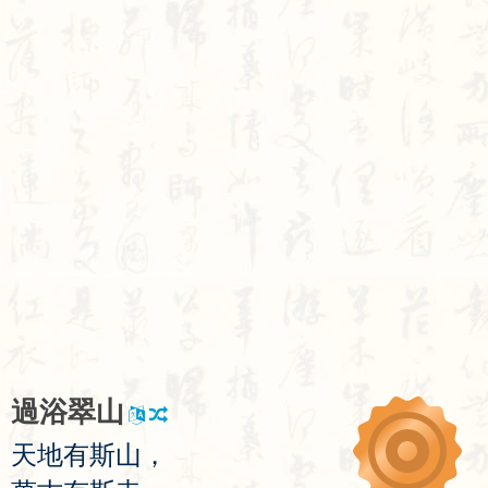
過
浴
翠
山
天
地
有
斯
山
，