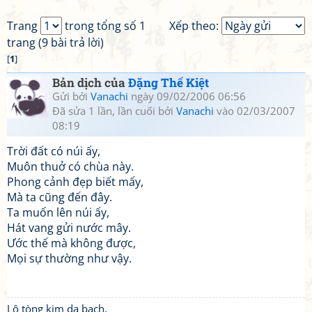
Trang
trong tổng số 1
Xếp theo:
trang (9 bài trả lời)
[
1
]
Bản dịch của
Đặng Thế Kiệt
Gửi bởi
Vanachi
ngày 09/02/2006 06:56
Đã sửa 1 lần, lần cuối bởi
Vanachi
vào 02/03/2007
08:19
Trời đất có núi ấy,
Muôn thuở có chùa này.
Phong cảnh đẹp biết mấy,
Mà ta cũng đến đây.
Ta muốn lên núi ấy,
Hát vang gửi nước mây.
Ước thế mà không được,
Mọi sự thường như vậy.
Lộ tòng kim dạ bạch,