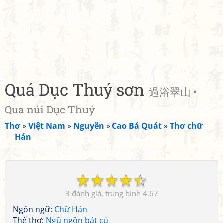
Quá Dục Thuý sơn
過浴翠山 •
Qua núi Dục Thuý
Thơ
»
Việt Nam
»
Nguyễn
»
Cao Bá Quát
»
Thơ chữ
Hán
☆
☆
☆
☆
☆
3
4.67
Ngôn ngữ:
Chữ Hán
Thể thơ:
Ngũ ngôn bát cú