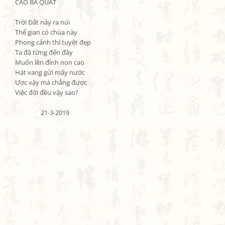
CAO BÁ QUÁT

Trời Đất nảy ra núi

Thế gian có chùa này

Phong cảnh thì tuyệt đẹp

Ta đã từng đến đây

Muốn lên đỉnh non cao

Hát vang gửi mây nước

Ươc vậy mà chẳng được

Việc đời đều vậy sao?

                 21-3-2019