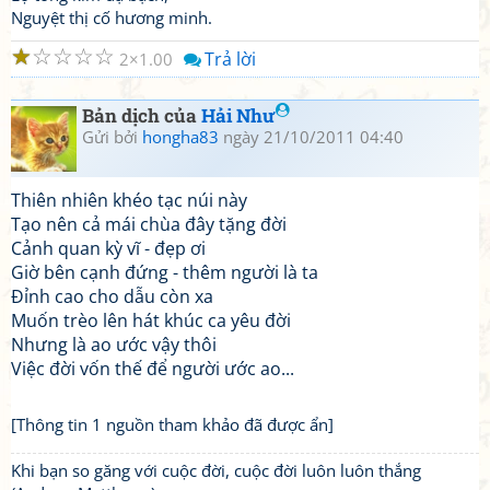
Nguyệt thị cố hương minh.
☆
☆
☆
☆
☆
Trả lời
2
1.00
Bản dịch của
Hải Như
Gửi bởi
hongha83
ngày 21/10/2011 04:40
Thiên nhiên khéo tạc núi này
Tạo nên cả mái chùa đây tặng đời
Cảnh quan kỳ vĩ - đẹp ơi
Giờ bên cạnh đứng - thêm người là ta
Đỉnh cao cho dẫu còn xa
Muốn trèo lên hát khúc ca yêu đời
Nhưng là ao ước vậy thôi
Việc đời vốn thế để người ước ao...
[Thông tin 1 nguồn tham khảo đã được ẩn]
Khi bạn so găng với cuộc đời, cuộc đời luôn luôn thắng