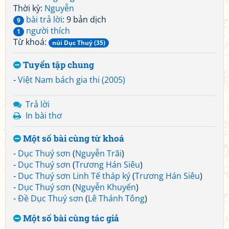
Thời kỳ:
Nguyễn
bài trả lời
: 9 bản dịch
9
người thích
1
Từ khoá:
núi Dục Thuý (35)
Tuyển tập chung
-
Việt Nam bách gia thi (2005)
Trả lời
In bài thơ
Một số bài cùng từ khoá
-
Dục Thuý sơn
(
Nguyễn Trãi
)
-
Dục Thuý sơn
(
Trương Hán Siêu
)
-
Dục Thuý sơn Linh Tế tháp ký
(
Trương Hán Siêu
)
-
Dục Thuý sơn
(
Nguyễn Khuyến
)
-
Đề Dục Thuý sơn
(
Lê Thánh Tông
)
Một số bài cùng tác giả