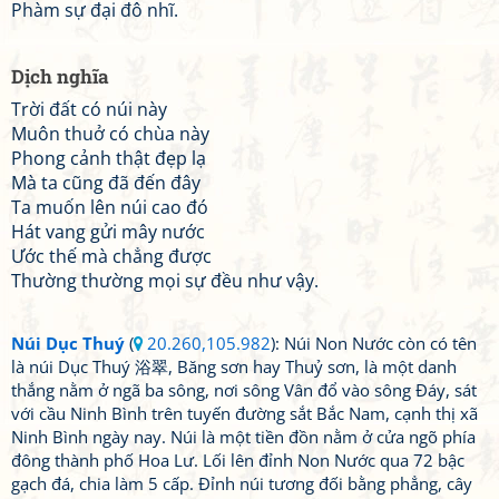
Phàm sự đại đô nhĩ.
Dịch nghĩa
Trời đất có núi này
Muôn thuở có chùa này
Phong cảnh thật đẹp lạ
Mà ta cũng đã đến đây
Ta muốn lên núi cao đó
Hát vang gửi mây nước
Ước thế mà chẳng được
Thường thường mọi sự đều như vậy.
Núi Dục Thuý
(
20.260,105.982
): Núi Non Nước còn có tên
là núi Dục Thuý 浴翠, Băng sơn hay Thuỷ sơn, là một danh
thắng nằm ở ngã ba sông, nơi sông Vân đổ vào sông Đáy, sát
với cầu Ninh Bình trên tuyến đường sắt Bắc Nam, cạnh thị xã
Ninh Bình ngày nay. Núi là một tiền đồn nằm ở cửa ngõ phía
đông thành phố Hoa Lư. Lối lên đỉnh Non Nước qua 72 bậc
gạch đá, chia làm 5 cấp. Đỉnh núi tương đối bằng phẳng, cây