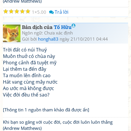
(Andrew Matthews)
☆
☆
☆
☆
☆
Trả lời
1
5.00
Bản dịch của
Tố Hữu
Ngôn ngữ: Chưa xác định
Gửi bởi
hongha83
ngày 21/10/2011 04:44
Trời đất có núi Thuý
Muôn thuở có chùa này
Phong cảnh đã tuyệt mỹ
Lại thêm ta đến đây
Ta muốn lên đỉnh cao
Hát vang cùng mây nước
Ao ước mà không được
Việc đời đều thế sao?
[Thông tin 1 nguồn tham khảo đã được ẩn]
Khi bạn so găng với cuộc đời, cuộc đời luôn luôn thắng
(Andrew Matthews)