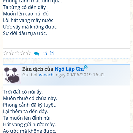
Phong cảnh thật xinh quá,
Ta từng có đến đây
Muốn lên cao núi đó
Lời hát vang mây nước
Ước vậy mà không được
Sự đời đâu tựa ước.
☆
☆
☆
☆
☆
Trả lời
Bản dịch của
Ngô Lập Chi
Gửi bởi
Vanachi
ngày 09/06/2019 16:42
Trời đất có núi ấy,
Muôn thuở có chùa này.
Phong cảnh đã kỳ tuyệt,
Lại thêm ta đến đây.
Ta muốn lên đỉnh núi,
Hát vang gửi nước mây.
Ao ước mà không được,