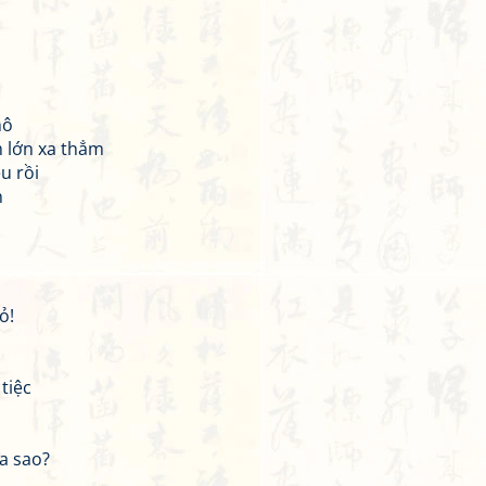
hô
m lớn xa thẳm
u rồi
n
ỏ!
tiệc
ra sao?