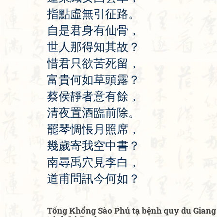
指
點
虛
無
引
征
路
。
自
是
君
身
有
仙
骨
，
世
人
那
得
知
其
故
？
惜
君
只
欲
苦
死
留
，
富
貴
何
如
草
頭
露
？
蔡
侯
靜
者
意
有
餘
，
清
夜
置
酒
臨
前
除
。
罷
琴
惆
悵
月
照
席
，
幾
歲
寄
我
空
中
書
？
南
尋
禹
穴
見
李
白
，
道
甫
問
訊
今
何
如
？
Tống Khổng Sào Phủ tạ bệnh quy du Giang