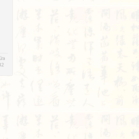
sửa
32