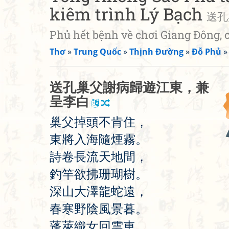
kiêm trình Lý Bạch
送孔
Phủ hết bệnh về chơi Giang Đông, 
Thơ
»
Trung Quốc
»
Thịnh Đường
»
Đỗ Phủ
送
孔
巢
父
謝
病
歸
遊
江
東
，
兼
呈
李
白
巢
父
掉
頭
不
肯
住
，
東
將
入
海
隨
煙
霧
。
詩
卷
長
流
天
地
間
，
釣
竿
欲
拂
珊
瑚
樹
。
深
山
大
澤
龍
蛇
遠
，
春
寒
野
陰
風
景
暮
。
蓬
萊
織
女
回
雲
車
，