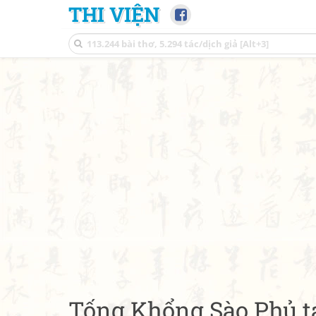
THI VIỆN
Tống Khổng Sào Phủ t