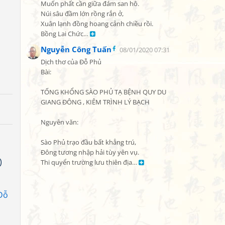
Muốn phất cần giữa đám san hô.

Núi sâu đầm lớn rồng rắn ở,

Xuân lạnh đồng hoang cảnh chiều rồi.

Bồng Lai Chức… 
Nguyễn Công Tuấn
08/01/2020 07:31
Dịch thơ của Đỗ Phủ

Bài:

TỐNG KHỔNG SÀO PHỦ TẠ BỆNH QUY DU

GIANG ĐÔNG , KIÊM TRÌNH LÝ BẠCH

Nguyên văn:

Sào Phủ trạo đầu bất khẳng trú,

Đông tương nhập hải tùy yên vụ.

)
Thi quyển trường lưu thiên địa… 
Đỗ