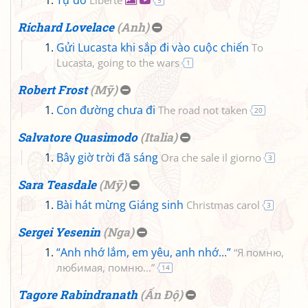
Tự do
Liberté
5
Richard Lovelace
(
Anh
)
Gửi Lucasta khi sắp đi vào cuộc chiến
To
Lucasta, going to the wars
1
Robert Frost
(
Mỹ
)
Con đường chưa đi
The road not taken
20
Salvatore Quasimodo
(
Italia
)
Bây giờ trời đã sáng
Ora che sale il giorno
3
Sara Teasdale
(
Mỹ
)
Bài hát mừng Giáng sinh
Christmas carol
3
Sergei Yesenin
(
Nga
)
“Anh nhớ lắm, em yêu, anh nhớ...”
“Я помню,
любимая, помню...”
14
Tagore Rabindranath
(
Ấn Độ
)