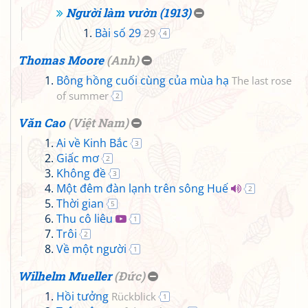
Người làm vườn (1913)
Bài số 29
29
4
Thomas Moore
(
Anh
)
Bông hồng cuối cùng của mùa hạ
The last rose
of summer
2
Văn Cao
(
Việt Nam
)
Ai về Kinh Bắc
3
Giấc mơ
2
Không đề
3
Một đêm đàn lạnh trên sông Huế
2
Thời gian
5
Thu cô liêu
1
Trôi
2
Về một người
1
Wilhelm Mueller
(
Đức
)
Hồi tưởng
Rückblick
1