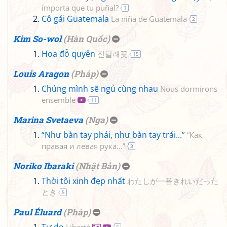
importa que tu puñal?
1
Cô gái Guatemala
La niña de Guatemala
2
Kim So-wol
(
Hàn Quốc
)
Hoa đỗ quyên
진달래꽃
15
Louis Aragon
(
Pháp
)
Chúng mình sẽ ngủ cùng nhau
Nous dormirons
ensemble
11
Marina Svetaeva
(
Nga
)
“Như bàn tay phải, như bàn tay trái...”
“Как
правая и левая рука...”
3
Noriko Ibaraki
(
Nhật Bản
)
Thời tôi xinh đẹp nhất
わたしが一番きれいだった
とき
5
Paul Éluard
(
Pháp
)