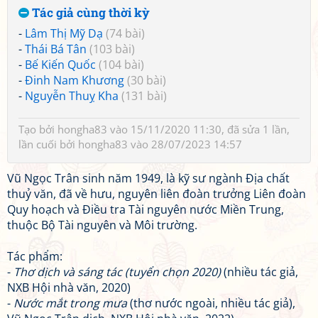
Tác giả cùng thời kỳ
-
Lâm Thị Mỹ Dạ
(74 bài)
-
Thái Bá Tân
(103 bài)
-
Bế Kiến Quốc
(104 bài)
-
Đinh Nam Khương
(30 bài)
-
Nguyễn Thuỵ Kha
(131 bài)
Tạo bởi
hongha83
vào 15/11/2020 11:30, đã sửa 1 lần,
lần cuối bởi
hongha83
vào 28/07/2023 14:57
Vũ Ngọc Trân sinh năm 1949, là kỹ sư ngành Địa chất
thuỷ văn, đã về hưu, nguyên liên đoàn trưởng Liên đoàn
Quy hoạch và Điều tra Tài nguyên nước Miền Trung,
thuộc Bộ Tài nguyên và Môi trường.
Tác phẩm:
-
Thơ dịch và sáng tác (tuyển chọn 2020)
(nhiều tác giả,
NXB Hội nhà văn, 2020)
-
Nước mắt trong mưa
(thơ nước ngoài, nhiều tác giả),