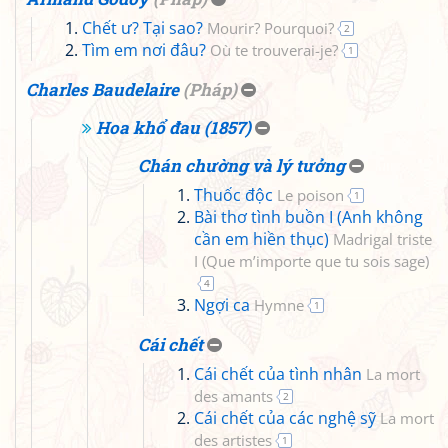
Chết ư? Tại sao?
Mourir? Pourquoi?
2
Tìm em nơi đâu?
Où te trouverai-je?
1
Charles Baudelaire
(
Pháp
)
Hoa khổ đau (1857)
Chán chường và lý tưởng
Thuốc độc
Le poison
1
Bài thơ tình buồn I (Anh không
cần em hiền thục)
Madrigal triste
I (Que m’importe que tu sois sage)
4
Ngợi ca
Hymne
1
Cái chết
Cái chết của tình nhân
La mort
des amants
2
Cái chết của các nghệ sỹ
La mort
des artistes
1