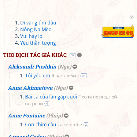
Dĩ vãng tìm đâu
Nóng Na Mèo
Vui hay lo
Yêu thần tượng
THƠ DỊCH TÁC GIẢ KHÁC
39
Aleksandr Pushkin
(
Nga
)
Tôi yêu em
Я вас любил
34
Anna Akhmatova
(
Nga
)
Bài ca của lần gặp cuối
Песня последней
встречи
4
Anne Fontaine
(
Pháp
)
Con chim câu
La colombe
2
Armand Godoy
(
Pháp
)