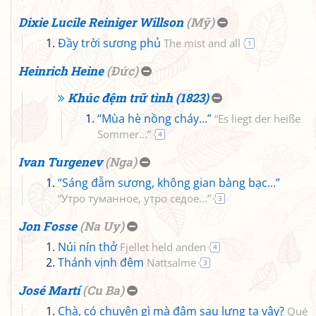
Dixie Lucile Reiniger Willson
(
Mỹ
)
Đầy trời sương phủ
The mist and all
1
Heinrich Heine
(
Đức
)
Khúc đệm trữ tình (1823)
“Mùa hè nồng cháy...”
“Es liegt der heiße
Sommer...”
4
Ivan Turgenev
(
Nga
)
“Sáng đẫm sương, không gian bàng bạc...”
“Утро туманное, утро седое...”
3
Jon Fosse
(
Na Uy
)
Núi nín thở
Fjellet held anden
4
Thánh vịnh đêm
Nattsalme
3
José Martí
(
Cu Ba
)
Chà, có chuyện gì mà đâm sau lưng ta vậy?
Qué