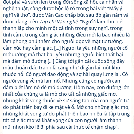
đột phá và vươn lên trong đời sống xã hội, cá nhân và
nghệ thuật, càng được bộc lộ rõ trong bài viết “Mấy ý
nghĩ về thơ”, được Văn Cao chấp bút sau đó gần năm và
được đăng trên
Tạp chí Văn nghệ
: “Người làm thơ biết
thành lập cho mình một cá tính trong suy nghĩ, trong
tình cảm, trong cảm giác những điều mới lạ bao nhiêu là
làm phong phú thêm cho người đọc về mặt tư tưởng,
cảm xúc hay cảm giác. [...] Người ta yêu những người cố
mở đường mà thất bại, yêu những người biết thất bại
mà dám mở đường [...] Càng tới gần cái cuộc sống đầy
mâu thuẫn đấu tranh là càng như đi gần lại một kho
thuốc nổ. Có người dao động và sợ hãi quay lưng lại. Có
người vụng về mà làm nổ. Nhưng cũng có người can
đảm biết làm nổ để mở đường. Hôm nay, con đường lớn
nhất của chúng ta là mở cho tất cả những giấc mơ,
những khát vọng thuộc về sự sáng tạo của con người tự
do phát triển bay đi xe mật về ổ. Mở cho những giấc mơ,
những khát vọng tự do phát triển bao nhiêu là tập trung
tất cả giấc mơ và khát vọng của con người làm thành
mũi nhọn kéo lê đi phía sau cái thực tế chậm chạp”.