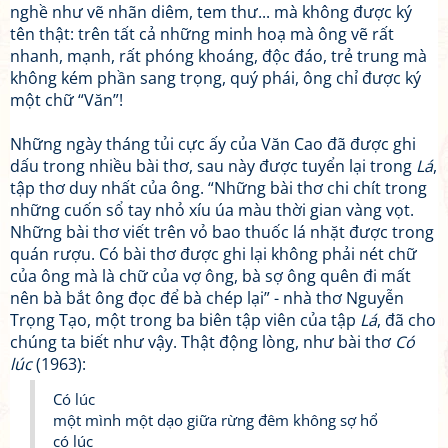
nghề như vẽ nhãn diêm, tem thư... mà không được ký
tên thật: trên tất cả những minh hoạ mà ông vẽ rất
nhanh, mạnh, rất phóng khoáng, độc đáo, trẻ trung mà
không kém phần sang trọng, quý phái, ông chỉ được ký
một chữ “Văn”!
Những ngày tháng tủi cực ấy của Văn Cao đã được ghi
dấu trong nhiều bài thơ, sau này được tuyển lại trong
Lá
,
tập thơ duy nhất của ông. “Những bài thơ chi chít trong
những cuốn sổ tay nhỏ xíu úa màu thời gian vàng vọt.
Những bài thơ viết trên vỏ bao thuốc lá nhặt được trong
quán rượu. Có bài thơ được ghi lại không phải nét chữ
của ông mà là chữ của vợ ông, bà sợ ông quên đi mất
nên bà bắt ông đọc để bà chép lại” - nhà thơ Nguyễn
Trọng Tạo, một trong ba biên tập viên của tập
Lá
, đã cho
chúng ta biết như vậy. Thật động lòng, như bài thơ
Có
lúc
(1963):
Có lúc
một mình một dạo giữa rừng đêm không sợ hổ
có lúc