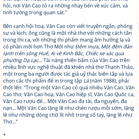
hội, nơi Văn Cao tỏ ra những nhạy bén về xúc cảm, và
tinh tường trong quan sát.”
Bên cạnh hội hoạ, Văn Cao còn viết truyện ngắn, phóng
sự và kịch; ông cũng là một nhà thơ với những cách tân
trong thi ca, với những thi phẩm mang âm hưởng lạ và
có phần mới hơn Thơ Mới như
Đêm mưa
,
Một đêm đàn
lạnh trên sông Huế
,
Ai về Kinh Bắc
,
Chiếc xe xác qua
phường Dạ Lạc
... Tài năng thiên bẩm của Văn Cao trên
nhiều lĩnh vực nghệ thuật đã khiến nhà thơ Thanh Thảo,
một trong ba người được tác giả uỷ thác biên tập và lựa
chọn các thi phẩm để in trong tập
Lá
(năm 1988), phải
thốt lên: “Trong một Văn Cao có quá nhiều Văn Cao: Văn
Cao thơ, Văn Cao hoạ, Văn Cao hiệp sĩ, Văn Cao Quốc ca,
Văn Cao rượu đế... Một Văn Cao đa tài, đa nguyên, đa
nạn... Một Văn Cao lặng lẽ như chén rượu mỗi sớm, lặng
lẽ như những dòng chữ lít nhít trong sổ tay, lặng lẽ như
Thơ...”
*