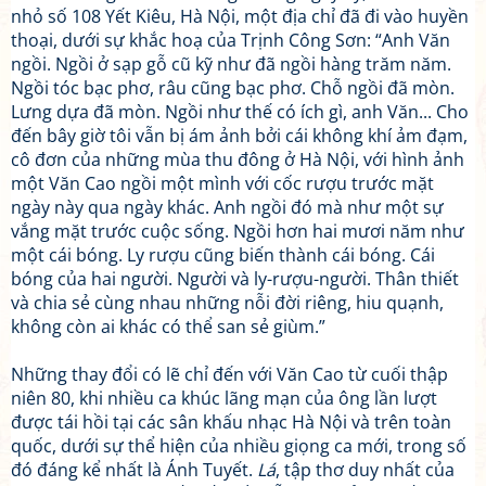
nhỏ số 108 Yết Kiêu, Hà Nội, một địa chỉ đã đi vào huyền
thoại, dưới sự khắc hoạ của Trịnh Công Sơn: “Anh Văn
ngồi. Ngồi ở sạp gỗ cũ kỹ như đã ngồi hàng trăm năm.
Ngồi tóc bạc phơ, râu cũng bạc phơ. Chỗ ngồi đã mòn.
Lưng dựa đã mòn. Ngồi như thế có ích gì, anh Văn... Cho
đến bây giờ tôi vẫn bị ám ảnh bởi cái không khí ảm đạm,
cô đơn của những mùa thu đông ở Hà Nội, với hình ảnh
một Văn Cao ngồi một mình với cốc rượu trước mặt
ngày này qua ngày khác. Anh ngồi đó mà như một sự
vắng mặt trước cuộc sống. Ngồi hơn hai mươi năm như
một cái bóng. Ly rượu cũng biến thành cái bóng. Cái
bóng của hai người. Người và ly-rượu-người. Thân thiết
và chia sẻ cùng nhau những nỗi đời riêng, hiu quạnh,
không còn ai khác có thể san sẻ giùm.”
Những thay đổi có lẽ chỉ đến với Văn Cao từ cuối thập
niên 80, khi nhiều ca khúc lãng mạn của ông lần lượt
được tái hồi tại các sân khấu nhạc Hà Nội và trên toàn
quốc, dưới sự thể hiện của nhiều giọng ca mới, trong số
đó đáng kể nhất là Ánh Tuyết.
Lá
, tập thơ duy nhất của