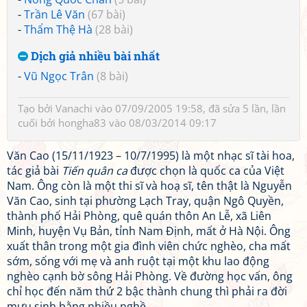
-
Trần Lê Văn
(67 bài)
-
Thẩm Thệ Hà
(28 bài)
Dịch giả nhiều bài nhất
-
Vũ Ngọc Trân
(8 bài)
Tạo bởi
Vanachi
vào 07/09/2005 19:58, đã sửa 5 lần, lần
cuối bởi
hongha83
vào 08/03/2014 09:17
Văn Cao (15/11/1923 – 10/7/1995) là một nhạc sĩ tài hoa,
tác giả bài
Tiến quân ca
được chọn là quốc ca của Việt
Nam. Ông còn là một thi sĩ và hoạ sĩ, tên thật là Nguyễn
Văn Cao, sinh tại phường Lạch Tray, quận Ngô Quyền,
thành phố Hải Phòng, quê quán thôn An Lễ, xã Liên
Minh, huyện Vụ Bản, tỉnh Nam Định, mất ở Hà Nội. Ông
xuất thân trong một gia đình viên chức nghèo, cha mất
sớm, sống với mẹ và anh ruột tại một khu lao động
nghèo cạnh bờ sông Hải Phòng. Về đường học vấn, ông
chỉ học đến năm thứ 2 bậc thành chung thì phải ra đời
mưu sinh bằng nhiều nghề.