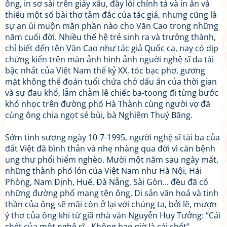
ông, in sơ sài trên giấy xấu, đầy lỗi chính tả và in ấn và
thiếu một số bài thơ tâm đắc của tác giả, nhưng cũng là
sự an ủi muộn mằn phần nào cho Văn Cao trong những
năm cuối đời. Nhiều thế hệ trẻ sinh ra và trưởng thành,
chỉ biết đến tên Văn Cao như tác giả Quốc ca, nay có dịp
chứng kiến trên màn ảnh hình ảnh nguời nghệ sĩ đa tài
bậc nhất của Việt Nam thế kỷ XX, tóc bạc phơ, gương
mặt không thể đoán tuổi chứa chở dấu ấn của thời gian
và sự đau khổ, lẫm chẫm lê chiếc ba-toong đi từng bước
khó nhọc trên đường phố Hà Thành cùng người vợ đã
cùng ông chia ngọt sẻ bùi, bà Nghiêm Thuý Băng.
Sớm tinh sương ngày 10-7-1995, người nghệ sĩ tài ba của
đất Việt đã bình thản và nhẹ nhàng qua đời vì căn bệnh
ung thư phổi hiểm nghèo. Mười một năm sau ngày mất,
những thành phố lớn của Việt Nam như Hà Nội, Hải
Phòng, Nam Định, Huế, Đà Nẵng, Sài Gòn... đều đã có
những đường phố mang tên ông. Di sản văn hoá và tinh
thần của ông sẽ mãi còn ở lại với chúng ta, bởi lẽ, mượn
ý thơ của ông khi từ giã nhà văn Nguyễn Huy Tưởng: “Cái
chết của một nghệ sĩ - Không bao giờ là cái chết”.