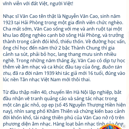
vĩnh viễn với đất Việt, người Việt!
Nhạc sĩ Văn Cao tên thật là Nguyễn Văn Cao, sinh năm
1923 tại Hải Phòng trong một gia đình viên chức nghèo.
Cha mất sớm, Văn Cao sống với mẹ và anh ruột tại một
khu lao động nghèo cạnh bờ sông Hải Phòng, và trưởng
thành trong cảnh đói khổ, thiếu thốn. Về đường học vấn,
ông chỉ học đến năm thứ 2 bậc Thành Chung thì gia
cảnh sa sút, phải bỏ học, lang thang mưu sinh nhiều
nghề. Trong những năm tháng ấy, Văn Cao có dịp tự học
thêm về âm nhạc và ca khúc đầu tay của ông,
Buồn tàn
thu
, đã ra đời năm 1939 khi tác giả mới 16 tuổi, đúng vào
lúc nền Tân nhạc Việt Nam mới thôi thai.
Từ đầu thập niên 40, chuyển lên Hà Nội lập nghiệp, bắt
đầu nhận vẽ tranh quảng cáo và sáng tác nhạc trong
một căn gác nhỏ, ọp ẹp (số 45 Nguyễn Thượng Hiền hiện
nay), nhìn sang phố Khâm Thiên và chứng kiến bao cảnh
đời khốn khổ, tài năng thiên phú của Văn Cao nở rộ trên
phương diện âm nhạc. Hàng loạt bản nhạc tình của ông