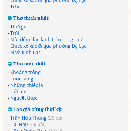
-
Chiếc xe xác đi qua phường Dạ Lạc
-
Trôi
Thơ thích nhất
-
Thời gian
-
Trôi
-
Một đêm đàn lạnh trên sông Huế
-
Chiếc xe xác đi qua phường Dạ Lạc
-
Ai về Kinh Bắc
Thơ mới nhất
-
Khoảng trống
-
Cuộc sống
-
Những chiếc lá
-
Gửi mẹ
-
Nguyệt thực
Tác giả cùng thời kỳ
-
Trần Hữu Thung
(28 bài)
-
Hải Như
(46 bài)
-
Nông Quốc Chấn
(5 bài)