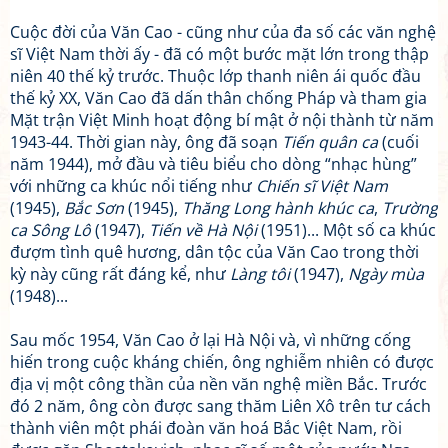
Cuộc đời của Văn Cao - cũng như của đa số các văn nghệ
sĩ Việt Nam thời ấy - đã có một bước mặt lớn trong thập
niên 40 thế kỷ trước. Thuộc lớp thanh niên ái quốc đầu
thế kỷ XX, Văn Cao đã dấn thân chống Pháp và tham gia
Mặt trận Việt Minh hoạt động bí mật ở nội thành từ năm
1943-44. Thời gian này, ông đã soạn
Tiến quân ca
(cuối
năm 1944), mở đầu và tiêu biểu cho dòng “nhạc hùng”
với những ca khúc nổi tiếng như
Chiến sĩ Việt Nam
(1945),
Bắc Sơn
(1945),
Thăng Long hành khúc ca
,
Trường
ca Sông Lô
(1947),
Tiến về Hà Nội
(1951)... Một số ca khúc
đượm tình quê hương, dân tộc của Văn Cao trong thời
kỳ này cũng rất đáng kể, như
Làng tôi
(1947),
Ngày mùa
(1948)...
Sau mốc 1954, Văn Cao ở lại Hà Nội và, vì những cống
hiến trong cuộc kháng chiến, ông nghiễm nhiên có được
địa vị một công thần của nền văn nghệ miền Bắc. Trước
đó 2 năm, ông còn được sang thăm Liên Xô trên tư cách
thành viên một phái đoàn văn hoá Bắc Việt Nam, rồi