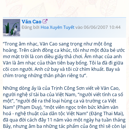
Văn Cao
Đăng bởi
Hoa Xuyên Tuyết
vào 06/06/2007 10:44
“Trong âm nhạc, Văn Cao sang trọng như một ông
hoàng. Trên cánh đồng ca khúc, tôi như một đứa bé ước
mơ mặt trời là con diều giấy thả chơi. Âm nhạc của anh
Văn là âm nhạc của thần tiên bay bổng. Tôi la đà đi giữa
cõi con người. Anh cứ bay và tôi cứ chìm khuất. Bay và
chìm trong những thân phận riêng tư”.
Những dòng ấy là của Trịnh Công Sơn viết về Văn Cao,
người nghệ sĩ tài ba của Việt Nam, “người viết tình ca số
một”, “người đẻ ra thể loại hùng ca và trường ca Việt
Nam” (Phạm Duy), “một viên ngọc trên bức khảm văn
hoá - nghệ thuật của dân tộc Việt Nam” (Đặng Thai Mai),
đã qua đời cách đây 11 năm vào một ngày hạ tuần tháng
Bảy, nhưng âm ba những tác phẩm của ông thì sẽ còn lại