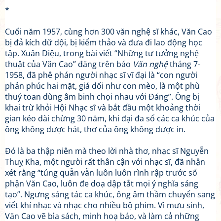
*
Cuối năm 1957, cùng hơn 300 văn nghệ sĩ khác, Văn Cao
bị đả kích dữ dội, bị kiểm thảo và đưa đi lao động học
tập. Xuân Diệu, trong bài viết “Những tư tưởng nghệ
thuật của Văn Cao” đăng trên báo
Văn nghệ
tháng 7-
1958, đã phê phán người nhạc sĩ vĩ đại là “con người
phản phúc hai mặt, giả dối như con mèo, là một phù
thuỷ toan dùng âm binh chọi nhau với Đảng”. Ông bị
khai trừ khỏi Hội Nhạc sĩ và bắt đầu một khoảng thời
gian kéo dài chừng 30 năm, khi đại đa số các ca khúc của
ông không được hát, thơ của ông không được in.
Đó là ba thập niên mà theo lời nhà thơ, nhạc sĩ Nguyễn
Thuỵ Kha, một người rất thân cận với nhạc sĩ, đã nhận
xét rằng “túng quẫn vẫn luôn luôn rình rập trước số
phận Văn Cao, luôn đe doạ dập tắt mọi ý nghĩa sáng
tạo”. Ngưng sáng tác ca khúc, ông âm thầm chuyển sang
viết khí nhạc và nhạc cho nhiều bộ phim. Vì mưu sinh,
Văn Cao vẽ bìa sách, minh hoạ báo, và làm cả những