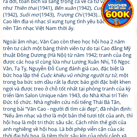
ra đời, toàn bích và sang trọng cả về ca từ và nhạc điệu,
như
Thiên thai
(1941),
Bến xuân
(1942),
Cung đàn xưa
(1942),
Suối mơ
(1943),
Trương Chi
(1943)... đã đưa Văn
Cao lên địa vị nhạc sĩ xưng tụng tình yêu bậc nhất của
nền Tân nhạc Việt Nam thời ấy.
Ngoài âm nhạc, Văn Cao còn theo học hội hoạ 2 năm
trên tư cách một bàng thính viên tự do tại Cao đẳng Mỹ
thuật Đông Dương (Hà Nội) từ năm 1942; tranh của ông
được các hoạ sĩ cùng lứa như Lương Xuân Nhị, Tô Ngọc
Vân, Tạ Tỵ, Nguyễn Đỗ Cung đánh giá cao, đặc biệt là
bức hoạ lập thể
Cuộc khiêu vũ những người tự tử
, một
trong ba bức sơn dầu rất lạ được báo giới đặc biệt khen
ngợi và được treo ở chỗ tốt nhất tại phòng tranh của kỳ
triển lãm Salon Unique năm 1943, do Nhà Khai trí Tiến
Đức tổ chức. Nhà nghiên cứu nổi tiếng Thái Bá Tân,
trong bài “Văn Cao - người đi tìm cái đẹp”, đã nhận định:
“Nếu âm nhạc và thơ là một bản thể tươi tốt của anh, thì
hội hoạ là một tri thức sâu sắc. Cách nhìn thế giới của
anh nghiêng về hội hoạ. Là bởi phép viễn cận của các
thời đại hội hoạ, là tiềm thức sâu kín của phối cảnh xã