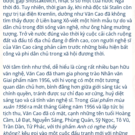
được gặp Shostakovich, nhạc sĩ số một của nước Nga
thời đó. Tuy nhiên, thời gian ấy, khi nhà độc tài Stalin còn
ngự trị tại điện Kremlin, dường như Văn Cao đã không
tìm thấy được ở Liên bang Xô-viết một hình mẫu tự do và
dân chủ trong đời sống văn nghệ, như ông hằng mường
tượng. Trở về nước đúng vào thời kỳ cuộc cải cách ruộng
đất và đấu tố địa chủ đang ở đỉnh cao, con người nghệ sĩ
của Văn Cao càng phản cảm trước những biểu hiện bất
công và phi dân chủ trong xã hội đương thời.
Với tâm tình như thế, dễ hiểu là cùng rất nhiều bạn hữu
văn nghệ, Văn Cao đã tham gia phong trào Nhân văn
Giai phẩm năm 1956, với hi vọng có một một tương
quan dân chủ hơn, bình đẳng hơn giữa giới sáng tác và
chính quyền, tránh được sự chỉ đạo xơ cứng, huỷ diệt
sáng tạo và cá tính văn nghệ sĩ. Trong
Giai phẩm mùa
xuân 1956
ra mắt tháng Giêng năm 1956 và lập tức bị
tịch thu, Văn Cao đã có mặt, cạnh những tên tuổi Hoàng
Cầm, Lê Đạt, Nguyễn Sáng, Phùng Quán, Sỹ Ngọc, Tô Vũ,
Trần Dần, Tử Phác, với thi phẩm
Anh có nghe thấy
không?
, kêu gọi vào một cuộc đấu tranh mới với những