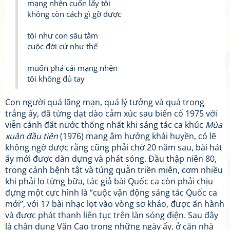
mạng nhện cuốn lấy tôi
không còn cách gì gỡ được
tôi như con sâu tằm
cuộc đời cứ như thế
muốn phá cái mạng nhện
tôi không đủ tay
Con người quá lãng mạn, quá lý tưởng và quá trong
trắng ấy, đã từng dạt dào cảm xúc sau biến cố 1975 với
viễn cảnh đất nước thống nhất khi sáng tác ca khúc
Mùa
xuân đầu tiên
(1976) mang âm hưởng khải huyền, có lẽ
không ngờ được rằng cũng phải chờ 20 năm sau, bài hát
ấy mới được dàn dựng và phát sóng. Đầu thập niên 80,
trong cảnh bệnh tật và túng quẫn triền miên, cơm nhiều
khi phải lo từng bữa, tác giả bài Quốc ca còn phải chịu
đựng một cực hình là “cuộc vận động sáng tác Quốc ca
mới”, với 17 bài nhạc lọt vào vòng sơ khảo, được ấn hành
và được phát thanh liên tục trên làn sóng điện. Sau đây
là chân dung Văn Cao trong những ngày ấy, ở căn nhà