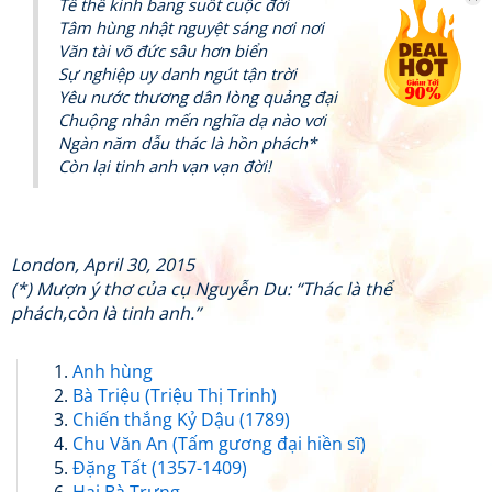
Tế thế kinh bang suốt cuộc đời
Tâm hùng nhật nguyệt sáng nơi nơi
Văn tài võ đức sâu hơn biển
Sự nghiệp uy danh ngút tận trời
Yêu nước thương dân lòng quảng đại
Chuộng nhân mến nghĩa dạ nào vơi
Ngàn năm dẫu thác là hồn phách*
Còn lại tinh anh vạn vạn đời!
London, April 30, 2015
(*) Mượn ý thơ của cụ Nguyễn Du: “Thác là thể
phách,còn là tinh anh.”
Anh hùng
Bà Triệu (Triệu Thị Trinh)
Chiến thắng Kỷ Dậu (1789)
Chu Văn An (Tấm gương đại hiền sĩ)
Đặng Tất (1357-1409)