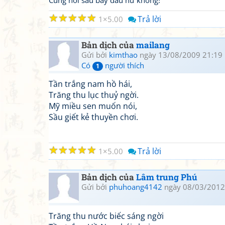
Cùng nỗi sầu bay đâu hư không!
☆
☆
☆
☆
☆
Trả lời
1
5.00
Bản dịch của
mailang
Gửi bởi
kimthao
ngày 13/08/2009 21:19
Có
người thích
1
Tần trắng nam hồ hái,
Trăng thu lục thuỷ ngời.
Mỹ miều sen muốn nói,
Sầu giết kẻ thuyền chơi.
☆
☆
☆
☆
☆
Trả lời
1
5.00
Bản dịch của
Lâm trung Phú
Gửi bởi
phuhoang4142
ngày 08/03/2012
Trăng thu nước biếc sáng ngời