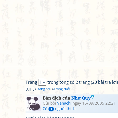
Trang
trong tổng số 2 trang (20 bài trả lời)
[
1
] [
2
] ›
Trang sau
»
Trang cuối
Bản dịch của
Như Quy
Gửi bởi
Vanachi
ngày 15/09/2005 22:21
Có
người thích
1