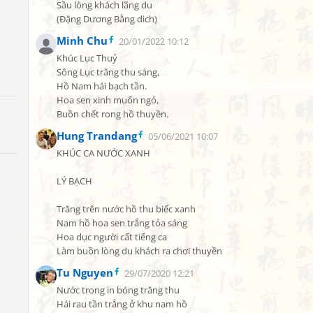
Sầu lòng khách lãng du

(Đặng Dương Bằng dich)
Minh Chu
20/01/2022 10:12
Khúc Lục Thuỷ

Sông Lục trăng thu sáng,

Hồ Nam hái bạch tần.

Hoa sen xinh muốn ngỏ,

Buồn chết rong hồ thuyền.
Hung Trandang
05/06/2021 10:07
KHÚC CA NƯỚC XANH

LÝ BẠCH

h
Trăng trên nước hồ thu biếc xanh

Nam hồ hoa sen trắng tỏa sáng

Hoa dục người cất tiếng ca

Làm buồn lòng du khách ra chơi thuyền
Tu Nguyen
29/07/2020 12:21
Nước trong in bóng trăng thu

Hái rau tần trắng ở khu nam hồ
