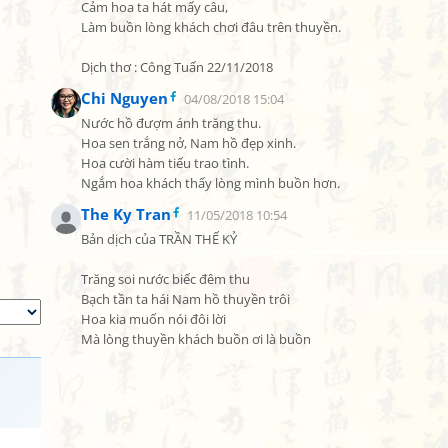
Cảm hoa ta hát mấy câu,

Làm buồn lòng khách chơi đâu trên thuyền.

Dịch thơ : Công Tuấn 22/11/2018
Chi Nguyen
04/08/2018 15:04
Nước hồ đượm ánh trăng thu.

Hoa sen trắng nở, Nam hồ đẹp xinh.

Hoa cười hàm tiếu trao tình.

Ngắm hoa khách thấy lòng mình buồn hơn.
The Ky Tran
11/05/2018 10:54
Bản dịch của TRẦN THẾ KỶ

Trăng soi nước biếc đêm thu

Bạch tần ta hái Nam hồ thuyền trôi

Hoa kia muốn nói đôi lời

Mà lòng thuyền khách buồn ơi là buồn