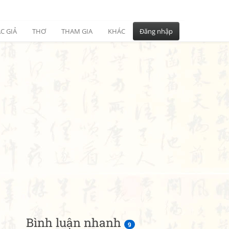
C GIẢ
THƠ
THAM GIA
KHÁC
Đăng nhập
Bình luận nhanh
9