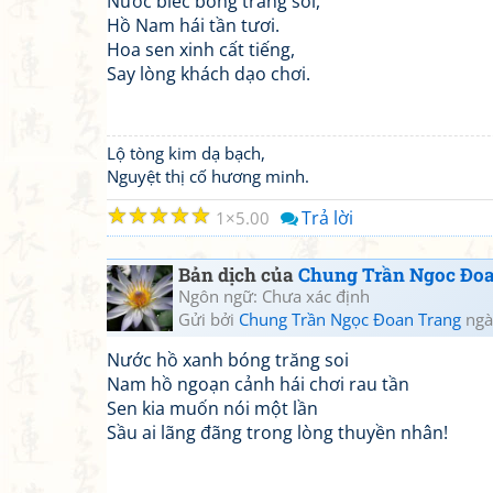
Nước biếc bóng trăng soi,
Hồ Nam hái tần tươi.
Hoa sen xinh cất tiếng,
Say lòng khách dạo chơi.
Lộ tòng kim dạ bạch,
Nguyệt thị cố hương minh.
☆
☆
☆
☆
☆
Trả lời
1
5.00
Bản dịch của
Chung Trần Ngoc Đo
Ngôn ngữ: Chưa xác định
Gửi bởi
Chung Trần Ngọc Đoan Trang
ngà
Nước hồ xanh bóng trăng soi
Nam hồ ngoạn cảnh hái chơi rau tần
Sen kia muốn nói một lần
Sầu ai lãng đãng trong lòng thuyền nhân!