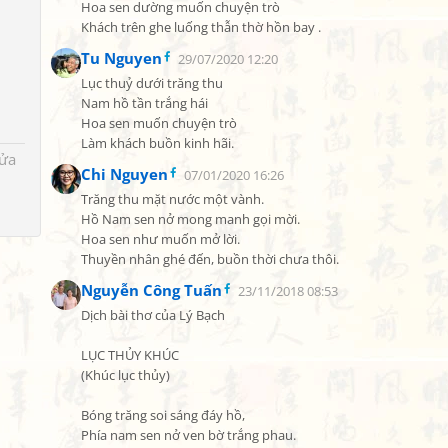
Hoa sen dường muốn chuyện trò

Khách trên ghe luống thẫn thờ hồn bay .
Tu Nguyen
29/07/2020 12:20
Lục thuỷ dưới trăng thu

Nam hồ tần trắng hái

Hoa sen muốn chuyện trò

Làm khách buồn kinh hãi.
sửa
Chi Nguyen
07/01/2020 16:26
Trăng thu mặt nước một vành.

Hồ Nam sen nở mong manh gọi mời.

Hoa sen như muốn mở lời.

Thuyền nhân ghé đến, buồn thời chưa thôi.
Nguyễn Công Tuấn
23/11/2018 08:53
Dịch bài thơ của Lý Bạch

LỤC THỦY KHÚC

(Khúc lục thủy)

Bóng trăng soi sáng đáy hồ,

Phía nam sen nở ven bờ trắng phau.
