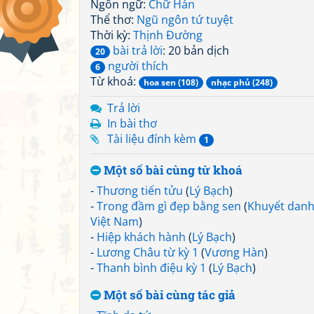
Ngôn ngữ:
Chữ Hán
Thể thơ:
Ngũ ngôn tứ tuyệt
Thời kỳ:
Thịnh Đường
bài trả lời
: 20 bản dịch
20
người thích
6
Từ khoá:
hoa sen (108)
nhạc phủ (248)
Trả lời
In bài thơ
Tài liệu đính kèm
1
Một số bài cùng từ khoá
-
Thương tiến tửu
(
Lý Bạch
)
-
Trong đầm gì đẹp bằng sen
(
Khuyết dan
Việt Nam
)
-
Hiệp khách hành
(
Lý Bạch
)
-
Lương Châu từ kỳ 1
(
Vương Hàn
)
-
Thanh bình điệu kỳ 1
(
Lý Bạch
)
Một số bài cùng tác giả