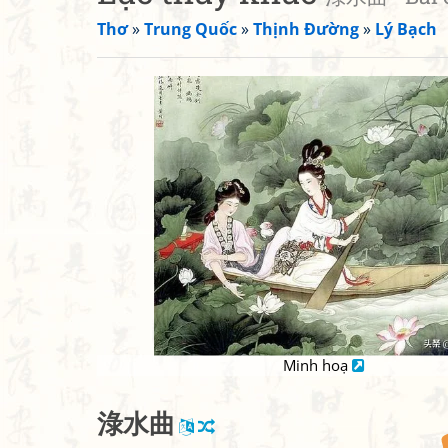
Thơ
»
Trung Quốc
»
Thịnh Đường
»
Lý Bạch
Minh hoạ
淥
水
曲