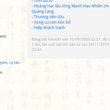
-
Tĩnh dạ tứ
-
Hoàng Hạc lâu tống Mạnh Hạo Nhiên chi
Quảng Lăng
-
Thương tiến tửu
-
Vọng Lư sơn bộc bố
-
Hiệp khách hành
Nam)
Đăng bởi
Vanachi
vào 15/09/2005 22:21, đã 
1 lần, lần cuối bởi
tôn tiền tử
vào 24/11/2019
23:42
giám, Lý tân
m.