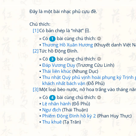
Đây là một bài nhạc phủ cựu đề.
Chú thích:
[1]
Có bản chép là “nhật” 日.
» Có
bài cùng chú thích:
1
Thương Hồ Xuân Hương
(Khuyết danh Việt 
[2]
Tức hồ Động Đình.
» Có
bài cùng chú thích:
3
Đáp Vương Duy
(Trương Cửu Linh)
Thái liên khúc
(Nhung Dục)
Thu nhật Quỳ phủ vịnh hoài phụng ký Trịnh 
khách nhất bách vận
(Đỗ Phủ)
[3]
Một loại bèo nước, nở hoa trắng vào tháng nă
» Có
bài cùng chú thích:
4
Lệ nhân hành
(Đỗ Phủ)
Ngư địch
(Thái Thuận)
Phiếm Động Đình hồ kỳ 2
(Phan Huy Thực)
Thu khuê
(Tạ Trăn)