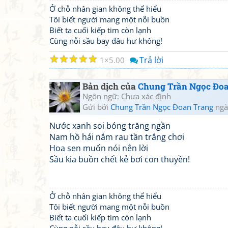
Ở chỗ nhân gian không thể hiểu
Tôi biết người mang một nỗi buồn
Biết ta cuối kiếp tim còn lạnh
Cùng nỗi sầu bay đâu hư không!
☆
☆
☆
☆
☆
Trả lời
1
5.00
Bản dịch của
Chung Trần Ngọc Đo
Ngôn ngữ: Chưa xác định
Gửi bởi
Chung Trần Ngọc Đoan Trang
ngà
Nước xanh soi bóng trăng ngần
Nam hồ hái nắm rau tần trắng chơi
Hoa sen muốn nói nên lời
Sầu kia buồn chết kẻ bơi con thuyền!
Ở chỗ nhân gian không thể hiểu
Tôi biết người mang một nỗi buồn
Biết ta cuối kiếp tim còn lạnh