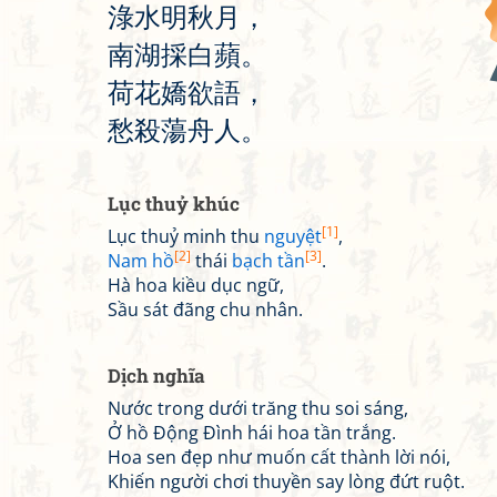
淥
水
明
秋
月
，
南
湖
採
白
蘋
。
荷
花
嬌
欲
語
，
愁
殺
蕩
舟
人
。
Lục thuỷ khúc
[1]
Lục thuỷ minh thu
nguyệt
,
[2]
[3]
Nam hồ
thái
bạch tần
.
Hà hoa kiều dục ngữ,
Sầu sát đãng chu nhân.
Dịch nghĩa
Nước trong dưới trăng thu soi sáng,
Ở hồ Động Đình hái hoa tần trắng.
Hoa sen đẹp như muốn cất thành lời nói,
Khiến người chơi thuyền say lòng đứt ruột.