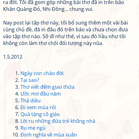
ra đời. Tôi đã gom góp những bài thơ đã in trên báo
Khăn Quàng Đỏ, Nhi Đồng... chung vui.
Nay post lại tập thơ này, tôi bổ sung thêm một vài bài
cùng chủ đề, đã in đâu đó trên báo và chưa chọn đưa
vào tập thơ nào. Sở dĩ như thế, vì sau đó hầu như tôi
không còn làm thơ chối đối tượng này nũa.
1.5.2012
Ngày con chào đời
Tại sao?
Thơ viết đêm giao thừa
Ước mơ đầu năm
Thả diều
Đi xem múa rối
Quà tặng cô giáo
Lời ru những đứa trẻ không nhà
Ru mẹ ngủ
Định nghĩa về mùa xuân