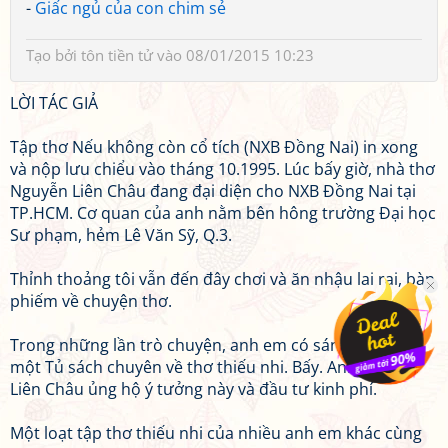
-
Giấc ngủ của con chim sẻ
Tạo bởi
tôn tiền tử
vào 08/01/2015 10:23
LỜI TÁC GIẢ
Tập thơ Nếu không còn cổ tích (NXB Đồng Nai) in xong
và nộp lưu chiểu vào tháng 10.1995. Lúc bấy giờ, nhà thơ
Nguyễn Liên Châu đang đại diện cho NXB Đồng Nai tại
TP.HCM. Cơ quan của anh nằm bên hông trường Đại học
Sư phạm, hẻm Lê Văn Sỹ, Q.3.
Thỉnh thoảng tôi vẫn đến đây chơi và ăn nhậu lai rai, bàn
phiếm về chuyện thơ.
Trong những lần trò chuyện, anh em có sáng kiến làm
một Tủ sách chuyên về thơ thiếu nhi. Bấy. Anh Nguyễn
Liên Châu ủng hộ ý tưởng này và đầu tư kinh phí.
Một loạt tập thơ thiếu nhi của nhiều anh em khác cùng