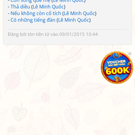
-
Con sông quê mẹ
(
Lê Minh Quốc
)
-
Thả diều
(
Lê Minh Quốc
)
-
Nếu không còn cổ tích
(
Lê Minh Quốc
)
-
Có những tiếng đàn
(
Lê Minh Quốc
)
Đăng bởi
tôn tiền tử
vào 09/01/2015 10:44