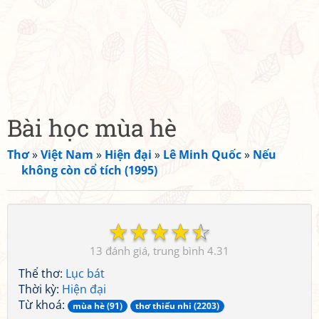
Bài học mùa hè
Thơ
»
Việt Nam
»
Hiện đại
»
Lê Minh Quốc
»
Nếu
không còn cổ tích (1995)
☆
☆
☆
☆
☆
13
4.31
Thể thơ:
Lục bát
Thời kỳ:
Hiện đại
Từ khoá:
mùa hè (91)
thơ thiếu nhi (2203)