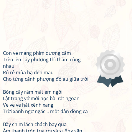
Con ve mang phím dương cầm
Trèo lên cây phượng thì thầm cùng
nhau
Rủ rê mùa hạ đến mau
Cho từng cánh phượng đỏ au giữa trời
Bóng cây râm mát em ngồi
Lật trang vở mới học bài rất ngoan
Ve ve ve hát xênh xang
Trời xanh ngơ ngác... một dàn đồng ca
Bầy chim lách chách bay qua
Âm thanh tròn trịa rơi sà xuống sân