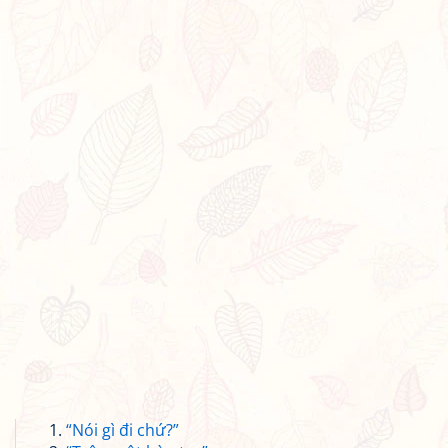
“Nói gì đi chứ?”