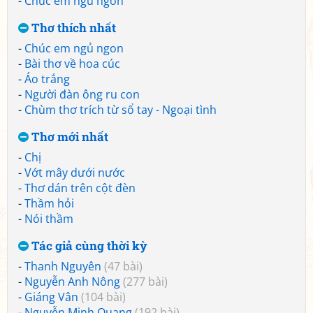
-
Chúc em ngủ ngon
Thơ thích nhất
-
Chúc em ngủ ngon
-
Bài thơ về hoa cúc
-
Áo trắng
-
Người đàn ông ru con
-
Chùm thơ trích từ sổ tay - Ngoại tình
Thơ mới nhất
-
Chị
-
Vớt mây dưới nước
-
Thơ dán trên cột đèn
-
Thầm hỏi
-
Nói thầm
Tác giả cùng thời kỳ
-
Thanh Nguyên
(47 bài)
-
Nguyễn Anh Nông
(277 bài)
-
Giáng Vân
(104 bài)
-
Nguyễn Minh Quang
(192 bài)