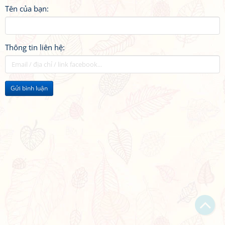
Tên của bạn:
Thông tin liên hệ:
Gửi bình luận
Bạn bị lạc trong Thi Viện vì có nội dung quá đồ sộ?
Chỉ dẫn làm quen
Xem sau
Không hiện lại