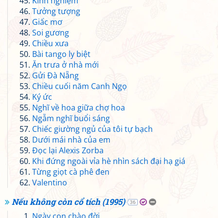
Kinh nghiệm
Tưởng tượng
Giấc mơ
Soi gương
Chiều xưa
Bài tango ly biệt
Ăn trưa ở nhà mới
Gửi Đà Nẵng
Chiều cuối năm Canh Ngọ
Ký ức
Nghĩ về hoa giữa chợ hoa
Ngẫm nghĩ buổi sáng
Chiếc giường ngủ của tôi tự bạch
Dưới mái nhà của em
Đọc lại Alexis Zorba
Khi đứng ngoài vỉa hè nhìn sách đại hạ giá
Từng giọt cà phê đen
Valentino
Nếu không còn cổ tích (1995)
36
Ngày con chào đời