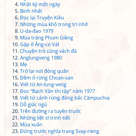
Nhật ký một ngày
Binh nhất
Đọc lại Truyện Kiều
Những mùa khô trong trí nhớ
U-da-đao 1979
Mùa trăng Phum Giềng
Gặp ở Ăng-co Vát
Chuyện trò cùng vách đá
Anglungveng 1980
Mẹ
Trở lại nơi đóng quân
Đêm ở rừng Choan-san
Viết từ An-lung-veng
Đọc “Bạch Vân thi tập” năm 1977
Viết từ cánh rừng đông bắc Cămpuchia
Dỗ giấc ngủ
Trên đường ra tuyến truớc
Những liệt sĩ trinh tiết
Mùa xuân
Đứng trước nghĩa trang Svay-rieng