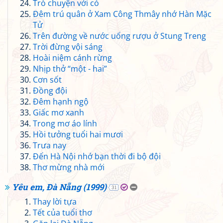
Trò chuyện với cỏ
Đêm trú quân ở Xam Công Thmây nhớ Hàn Mặc
Tử
Trên đường về nước uống rượu ở Stung Treng
Trời đừng vội sáng
Hoài niệm cánh rừng
Nhịp thở “một - hai”
Cơn sốt
Đồng đội
Đêm hạnh ngộ
Giấc mơ xanh
Trong mơ áo lính
Hồi tưởng tuổi hai mươi
Trưa nay
Đến Hà Nội nhớ bạn thời đi bộ đội
Thơ mừng nhà mới
Yêu em, Đà Nẵng (1999)
31
Thay lời tựa
Tết của tuổi thơ