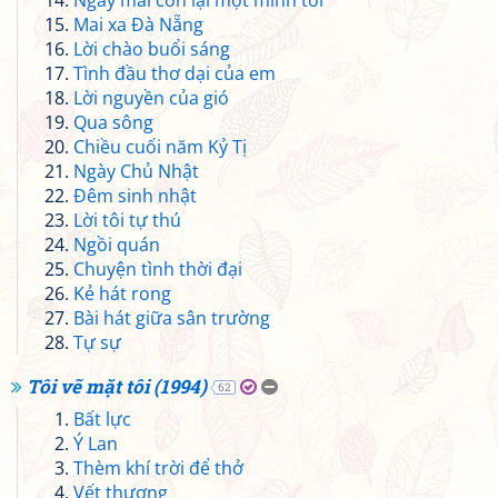
Ngày mai còn lại một mình tôi
Mai xa Đà Nẵng
Lời chào buổi sáng
Tình đầu thơ dại của em
Lời nguyền của gió
Qua sông
Chiều cuối năm Kỷ Tị
Ngày Chủ Nhật
Đêm sinh nhật
Lời tôi tự thú
Ngồi quán
Chuyện tình thời đại
Kẻ hát rong
Bài hát giữa sân trường
Tự sự
Tôi vẽ mặt tôi (1994)
62
Bất lực
Ý Lan
Thèm khí trời để thở
Vết thương