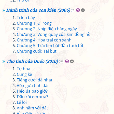
Thơ ơi
Hành trình của con kiến (2006)
7
Trình bày
Chương 1: Đi rong
Chương 2: Nhịp điệu hàng ngày
Chương 3: Vòng quay của kim đồng hồ
Chương 4: Hoa trái còn xanh
Chương 5: Trái tim bắt đầu tươi tốt
Chương cuối: Tái bút
Thơ tình của Quốc (2010)
59
Tự hoạ
Cũng kệ
Tiếng cười đã nhạt
Vó ngựa tình dài
Héo úa bao giờ?
Đâu rồi em xưa?
Lẻ loi
Anh nằm với đất
Vần điệu rã rời