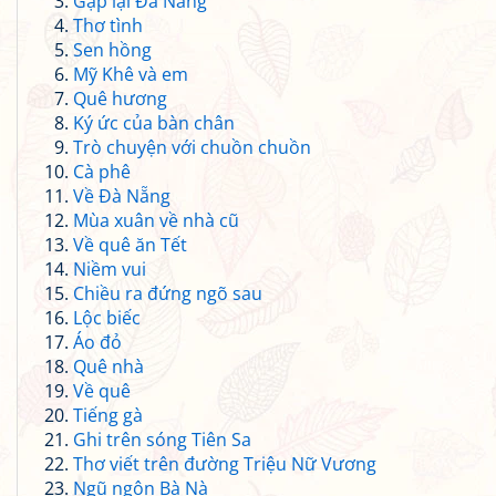
Gặp lại Đà Nẵng
Thơ tình
Sen hồng
Mỹ Khê và em
Quê hương
Ký ức của bàn chân
Trò chuyện với chuồn chuồn
Cà phê
Về Đà Nẵng
Mùa xuân về nhà cũ
Về quê ăn Tết
Niềm vui
Chiều ra đứng ngõ sau
Lộc biếc
Áo đỏ
Quê nhà
Về quê
Tiếng gà
Ghi trên sóng Tiên Sa
Thơ viết trên đường Triệu Nữ Vương
Ngũ ngôn Bà Nà