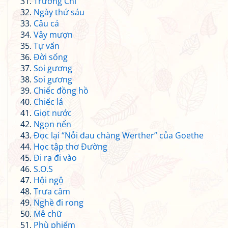
Trương Chi
Ngày thứ sáu
Câu cá
Vây mượn
Tự vấn
Đời sống
Soi gương
Soi gương
Chiếc đồng hồ
Chiếc lá
Giọt nước
Ngọn nến
Đọc lại “Nỗi đau chàng Werther” của Goethe
Học tập thơ Đường
Đi ra đi vào
S.O.S
Hội ngộ
Trưa câm
Nghề đi rong
Mê chữ
Phù phiếm