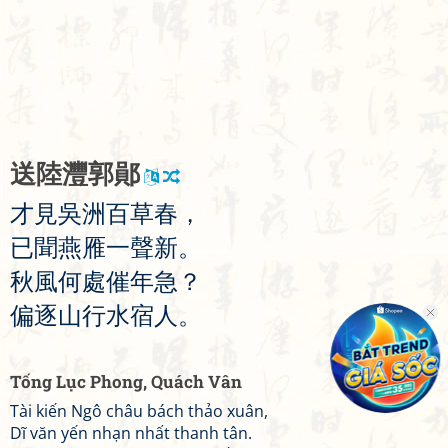
送
陸
灃
郭
鄖
才
見
吳
洲
百
草
春
，
已
聞
燕
雁
一
聲
新
。
秋
風
何
處
催
年
急
？
偏
逐
山
行
水
宿
人
。
Tống Lục Phong, Quách Vân
Tài kiến Ngô châu bách thảo xuân,
Dĩ văn yến nhạn nhất thanh tân.