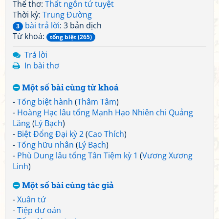
Thể thơ:
Thất ngôn tứ tuyệt
Thời kỳ:
Trung Đường
bài trả lời
: 3 bản dịch
3
Từ khoá:
tống biệt (265)
Trả lời
In bài thơ
Một số bài cùng từ khoá
-
Tống biệt hành
(
Thâm Tâm
)
-
Hoàng Hạc lâu tống Mạnh Hạo Nhiên chi Quảng
Lăng
(
Lý Bạch
)
-
Biệt Đổng Đại kỳ 2
(
Cao Thích
)
-
Tống hữu nhân
(
Lý Bạch
)
-
Phù Dung lâu tống Tân Tiệm kỳ 1
(
Vương Xương
Linh
)
Một số bài cùng tác giả
-
Xuân tứ
-
Tiệp dư oán