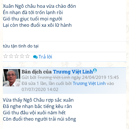
Xuân Ngô châu hoa vừa chào đón
Én nhạn đà tới trốn lạnh rồi
Gió thu giục tuổi mọi người
Lại còn theo đuổi xa xôi lữ hành
tửu tận tình do tại
☆
☆
☆
☆
☆
Trả lời
Bản dịch của
Trương Việt Linh
Gửi bởi
Trương Việt Linh
ngày 24/04/2019 15:45
Đã sửa 1 lần, lần cuối bởi
Trương Việt Linh
vào
07/07/2020 14:02
Vừa thấy Ngô Châu rợp sắc xuân
Đã nghe nhạn bắc tiếng kêu rân
Gió thu đâu vội xuôi năm hết
Còn đuổi theo người trải núi sông