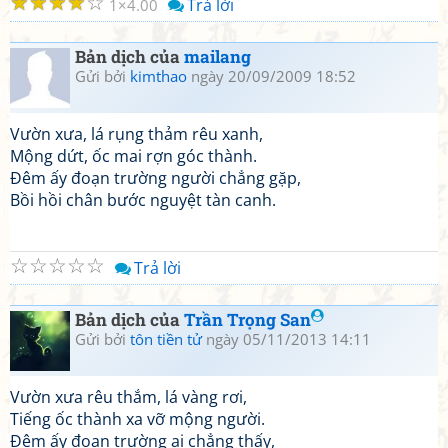
☆
☆
☆
☆
☆
Trả lời
1
4.00
Bản dịch của
mailang
Gửi bởi
kimthao
ngày 20/09/2009 18:52
Vườn xưa, lá rụng thảm rêu xanh,
Mộng dứt, ốc mai rợn góc thành.
Đêm ấy đoạn trường người chẳng gặp,
Bồi hồi chân bước nguyệt tàn canh.
☆
☆
☆
☆
☆
Trả lời
Bản dịch của
Trần Trọng San
Gửi bởi
tôn tiền tử
ngày 05/11/2013 14:11
Vườn xưa rêu thắm, lá vàng rơi,
Tiếng ốc thành xa vỡ mộng người.
Đêm ấy đoạn trường ai chẳng thấy,