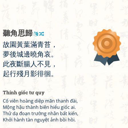
聽
角
思
歸
故
園
黃
葉
滿
青
苔
，
夢
後
城
邊
曉
角
哀
。
此
夜
斷
腸
人
不
見
，
起
行
殘
月
影
徘
徊
。
Thính giốc tư quy
Cố viên hoàng diệp mãn thanh đài,
Mộng hậu thành biên hiểu giốc ai.
Thử dạ đoạn trường nhân bất kiến,
Khởi hành tàn nguyệt ảnh bồi hồi.