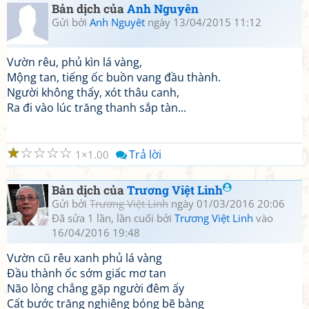
Bản dịch của
Anh Nguyên
Gửi bởi
Anh Nguyêt
ngày 13/04/2015 11:12
Vườn rêu, phủ kìn lá vàng,
Mộng tan, tiếng ốc buồn vang đầu thành.
Người không thấy, xót thâu canh,
Ra đi vào lúc trăng thanh sắp tàn...
☆
☆
☆
☆
☆
Trả lời
1
1.00
Bản dịch của
Trương Việt Linh
Gửi bởi
Trương Việt Linh
ngày 01/03/2016 20:06
Đã sửa 1 lần, lần cuối bởi
Trương Việt Linh
vào
16/04/2016 19:48
Vườn cũ rêu xanh phủ lá vàng
Đầu thành ốc sớm giấc mơ tan
Não lòng chẳng gặp người đêm ấy
Cất bước trăng nghiêng bóng bẽ bàng