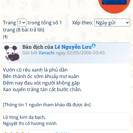
Trang
trong tổng số 1
Xếp theo:
trang (8 bài trả lời)
[
1
]
Bản dịch của
Lê Nguyễn Lưu
Gửi bởi
Vanachi
ngày 02/05/2006 03:43
Vườn cũ rêu xanh lá phủ dần
Bên thành ốc sớm khuấy mơ xuân
Đêm nay đau xót người không gặp
Xao xuyến trăng tàn cất bước chân.
[Thông tin 1 nguồn tham khảo đã được ẩn]
Lộ tòng kim dạ bạch,
Nguyệt thị cố hương minh.