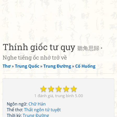
Thính giốc tư quy
聽角思歸 •
Nghe tiếng ốc nhớ trở về
Thơ
»
Trung Quốc
»
Trung Đường
»
Cố Huống
☆
☆
☆
☆
☆
1
5.00
Ngôn ngữ:
Chữ Hán
Thể thơ:
Thất ngôn tứ tuyệt
Thời kỳ:
Trung Đường