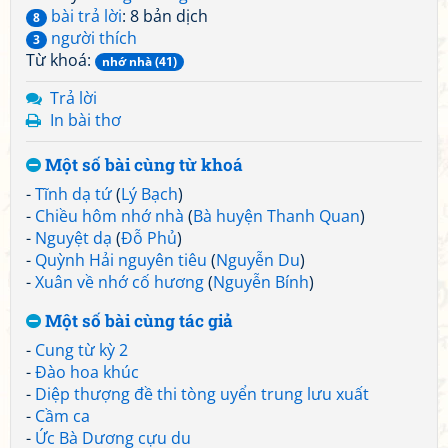
bài trả lời
: 8 bản dịch
8
người thích
3
Từ khoá:
nhớ nhà (41)
Trả lời
In bài thơ
Một số bài cùng từ khoá
-
Tĩnh dạ tứ
(
Lý Bạch
)
-
Chiều hôm nhớ nhà
(
Bà huyện Thanh Quan
)
-
Nguyệt dạ
(
Đỗ Phủ
)
-
Quỳnh Hải nguyên tiêu
(
Nguyễn Du
)
-
Xuân về nhớ cố hương
(
Nguyễn Bính
)
Một số bài cùng tác giả
-
Cung từ kỳ 2
-
Đào hoa khúc
-
Diệp thượng đề thi tòng uyển trung lưu xuất
-
Cầm ca
-
Ức Bà Dương cựu du