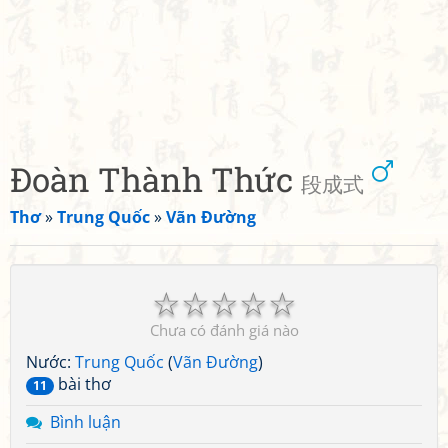
Đoàn Thành Thức
段成式
Thơ
»
Trung Quốc
»
Vãn Đường
☆
☆
☆
☆
☆
Chưa có đánh giá nào
Nước:
Trung Quốc
(
Vãn Đường
)
bài thơ
11
Bình luận