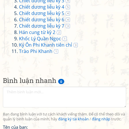
Chiết dương liễu kỳ 3
4
Chiết dương liễu kỳ 4
5
Chiết dương liễu kỳ 5
4
Chiết dương liễu kỳ 6
4
Chiết dương liễu kỳ 7
3
Hán cung từ kỳ 2
2
Khốc Lý Quần Ngọc
1
Ký Ôn Phi Khanh tiên chỉ
3
Trào Phi Khanh
1
Bình luận nhanh
0
Bạn đang bình luận với tư cách khách viếng thăm. Để có thể theo dõi và
quản lý bình luận của mình, hãy
đăng ký tài khoản
/
đăng nhập
trước.
Tên của bạn: