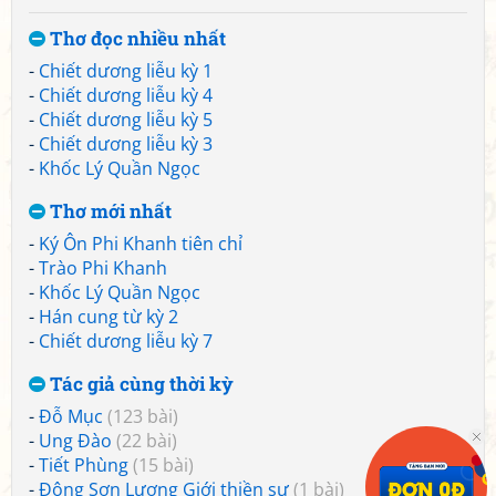
Thơ đọc nhiều nhất
-
Chiết dương liễu kỳ 1
-
Chiết dương liễu kỳ 4
-
Chiết dương liễu kỳ 5
-
Chiết dương liễu kỳ 3
-
Khốc Lý Quần Ngọc
Thơ mới nhất
-
Ký Ôn Phi Khanh tiên chỉ
-
Trào Phi Khanh
-
Khốc Lý Quần Ngọc
-
Hán cung từ kỳ 2
-
Chiết dương liễu kỳ 7
Tác giả cùng thời kỳ
-
Đỗ Mục
(123 bài)
-
Ung Đào
(22 bài)
-
Tiết Phùng
(15 bài)
-
Động Sơn Lương Giới thiền sư
(1 bài)