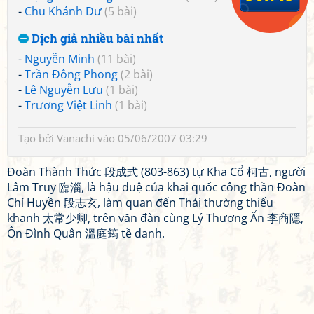
-
Chu Khánh Dư
(5 bài)
Dịch giả nhiều bài nhất
-
Nguyễn Minh
(11 bài)
-
Trần Đông Phong
(2 bài)
-
Lê Nguyễn Lưu
(1 bài)
-
Trương Việt Linh
(1 bài)
Tạo bởi
Vanachi
vào 05/06/2007 03:29
Đoàn Thành Thức 段成式 (803-863) tự Kha Cổ 柯古, người
Lâm Truy 臨淄, là hậu duệ của khai quốc công thần Đoàn
Chí Huyền 段志玄, làm quan đến Thái thường thiếu
khanh 太常少卿, trên văn đàn cùng Lý Thương Ẩn 李商隱,
Ôn Đình Quân 溫庭筠 tề danh.