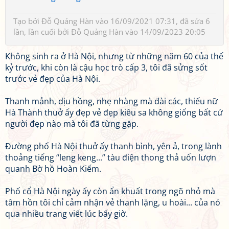
Tạo bởi
Đỗ Quảng Hàn
vào 16/09/2021 07:31, đã sửa 6
lần, lần cuối bởi
Đỗ Quảng Hàn
vào 14/09/2023 20:05
Không sinh ra ở Hà Nội, nhưng từ những năm 60 của thế
kỷ trước, khi còn là cậu học trò cấp 3, tôi đã sửng sốt
trước vẻ đẹp của Hà Nội.
Thanh mảnh, dịu hồng, nhẹ nhàng mà đài các, thiếu nữ
Hà Thành thuở ấy đẹp vẻ đẹp kiêu sa không giống bất cứ
người đẹp nào mà tôi đã từng gặp.
Đường phố Hà Nội thuở ấy thanh bình, yên ả, trong lành
thoảng tiếng “leng keng...” tàu điện thong thả uốn lượn
quanh Bờ hồ Hoàn Kiếm.
Phố cổ Hà Nội ngày ấy còn ẩn khuất trong ngõ nhỏ mà
tâm hồn tôi chỉ cảm nhận vẻ thanh lặng, u hoài... của nó
qua nhiều trang viết lúc bấy giờ.