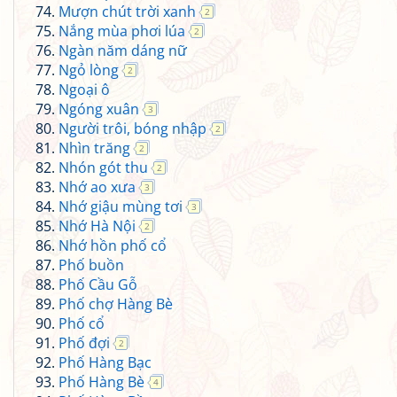
Mượn chút trời xanh
2
Nắng mùa phơi lúa
2
Ngàn năm dáng nữ
Ngỏ lòng
2
Ngoại ô
Ngóng xuân
3
Người trôi, bóng nhập
2
Nhìn trăng
2
Nhón gót thu
2
Nhớ ao xưa
3
Nhớ giậu mùng tơi
3
Nhớ Hà Nội
2
Nhớ hồn phố cổ
Phố buồn
Phố Cầu Gỗ
Phố chợ Hàng Bè
Phố cổ
Phố đợi
2
Phố Hàng Bạc
Phố Hàng Bè
4