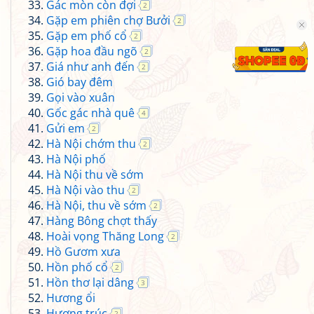
Gác mòn còn đợi
2
Gặp em phiên chợ Bưởi
2
Gặp em phố cổ
2
Gặp hoa đầu ngõ
2
Giá như anh đến
2
Gió bay đêm
Gọi vào xuân
Gốc gác nhà quê
4
Gửi em
2
Hà Nội chớm thu
2
Hà Nội phố
Hà Nội thu về sớm
Hà Nội vào thu
2
Hà Nội, thu về sớm
2
Hàng Bông chợt thấy
Hoài vọng Thăng Long
2
Hồ Gươm xưa
Hồn phố cổ
2
Hồn thơ lại dâng
3
Hương ổi
Hương trúc
2