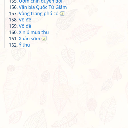
Ươm chín duyên đôi
Văn bia Quốc Tử Giám
Vầng trăng phố cổ
3
Vô đề
Vô đề
Xin ủ mùa thu
Xuân sớm
2
Ý thu