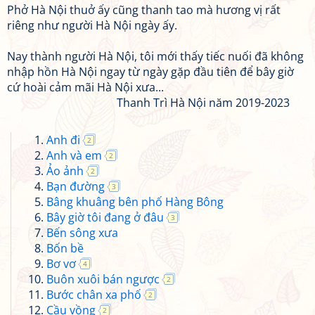
Phở Hà Nội thuở ấy cũng thanh tao mà hương vị rất
riêng như người Hà Nội ngày ấy.
Nay thành người Hà Nội, tôi mới thấy tiếc nuối đã không
nhập hồn Hà Nội ngay từ ngày gặp đầu tiên để bây giờ
cứ hoài cảm mãi Hà Nội xưa...
Thanh Trì Hà Nội năm 2019-2023
Anh đi
2
Anh và em
2
Ảo ảnh
2
Bạn đường
3
Bâng khuâng bên phố Hàng Bông
Bây giờ tôi đang ở đâu
3
Bến sông xưa
Bốn bề
Bơ vơ
4
Buôn xuôi bán ngược
2
Bước chân xa phố
2
Cầu vồng
2