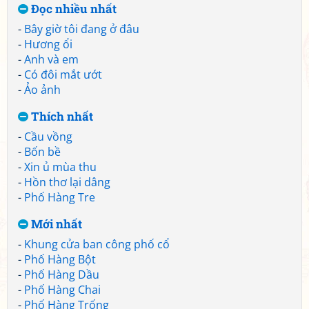
Đọc nhiều nhất
-
Bây giờ tôi đang ở đâu
-
Hương ổi
-
Anh và em
-
Có đôi mắt ướt
-
Ảo ảnh
Thích nhất
-
Cầu vồng
-
Bốn bề
-
Xin ủ mùa thu
-
Hồn thơ lại dâng
-
Phố Hàng Tre
Mới nhất
-
Khung cửa ban công phố cổ
-
Phố Hàng Bột
-
Phố Hàng Dầu
-
Phố Hàng Chai
-
Phố Hàng Trống