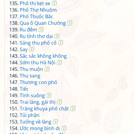
Phố thị kẹt xe
2
Phố Thợ Nhuộm
Phố Thuốc Bắc
Qua ô Quan Chưởng
2
Ru đêm
3
Ru tình thơ dại
4
Sáng thu phố cổ
2
Say
3
Sắc sắc không không
Sớm thu Hà Nội
2
Thu muộn
3
Thu sang
Thương con phố
Tiếc
Tình suông
3
Trai làng, gái thị
2
Trăng khuya phố chật
2
Tủi phận
Tưởng về làng
2
Ước mong bình dị
2