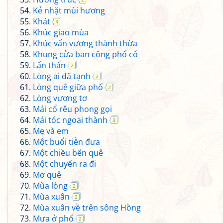
Kẻ nhặt mùi hương
Khát
3
Khúc giao mùa
Khúc vấn vương thành thừa
Khung cửa ban công phố cổ
Lẩn thẩn
2
Lòng ai đã tạnh
2
Lòng quê giữa phố
2
Lòng vương tơ
Mái cổ rêu phong gọi
Mái tóc ngoại thành
3
Mẹ và em
Một buổi tiễn đưa
Một chiều bến quê
Một chuyến ra đi
Mơ quê
Mùa lòng
2
Mùa xuân
2
Mùa xuân về trên sông Hồng
Mưa ở phố
2