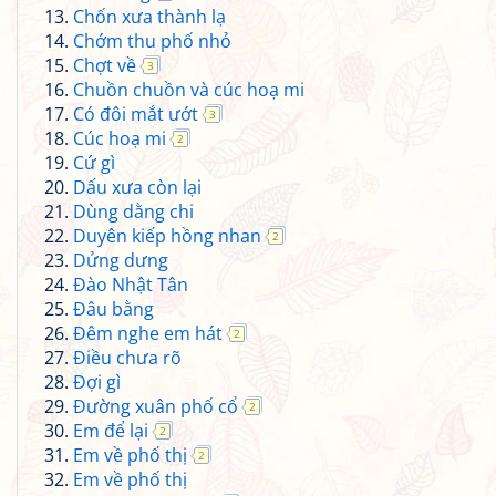
Chốn xưa thành lạ
Chớm thu phố nhỏ
Chợt về
3
Chuồn chuồn và cúc hoạ mi
Có đôi mắt ướt
3
Cúc hoạ mi
2
Cứ gì
Dấu xưa còn lại
Dùng dằng chi
Duyên kiếp hồng nhan
2
Dửng dưng
Đào Nhật Tân
Đâu bằng
Đêm nghe em hát
2
Điều chưa rõ
Đợi gì
Đường xuân phố cổ
2
Em để lại
2
Em về phố thị
2
Em về phố thị