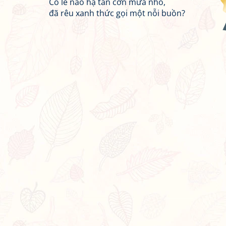
Có lẽ nào hạ tàn cơn mưa nhỏ,
đã rêu xanh thức gọi một nỗi buồn?