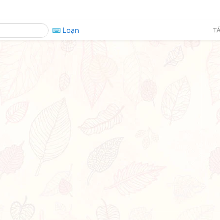
Loạn
TÁ