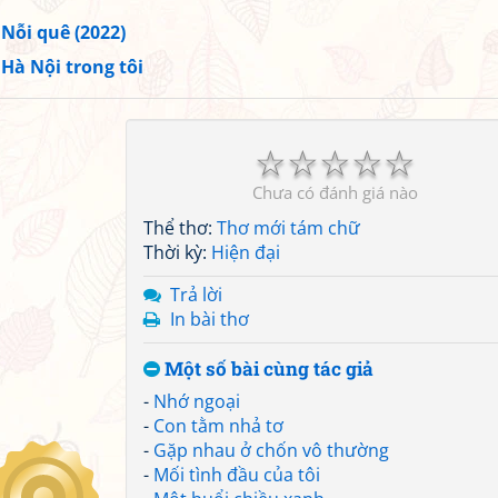
»
Nỗi quê (2022)
»
Hà Nội trong tôi
☆
☆
☆
☆
☆
Chưa có đánh giá nào
Thể thơ:
Thơ mới tám chữ
Thời kỳ:
Hiện đại
Trả lời
In bài thơ
Một số bài cùng tác giả
-
Nhớ ngoại
-
Con tằm nhả tơ
-
Gặp nhau ở chốn vô thường
-
Mối tình đầu của tôi