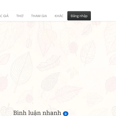
C GIẢ
THƠ
THAM GIA
KHÁC
Đăng nhập
Bình luận nhanh
0