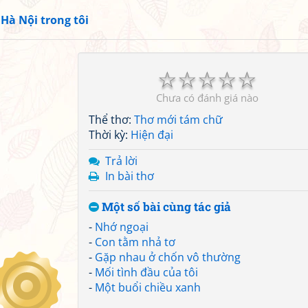
»
Hà Nội trong tôi
☆
☆
☆
☆
☆
Chưa có đánh giá nào
Thể thơ:
Thơ mới tám chữ
Thời kỳ:
Hiện đại
Trả lời
In bài thơ
Một số bài cùng tác giả
-
Nhớ ngoại
-
Con tằm nhả tơ
-
Gặp nhau ở chốn vô thường
-
Mối tình đầu của tôi
-
Một buổi chiều xanh