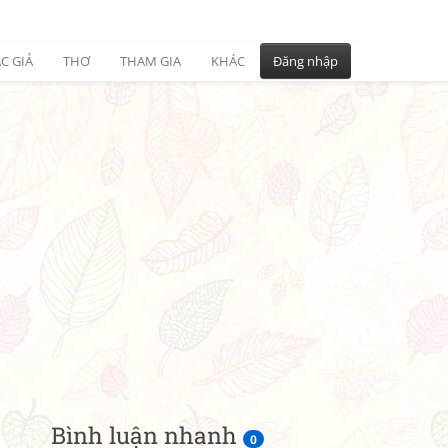
C GIẢ
THƠ
THAM GIA
KHÁC
Đăng nhập
Bình luận nhanh
0