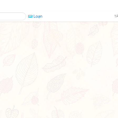
Loạn
TÁ