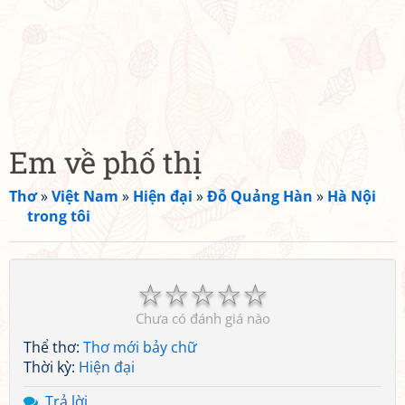
Em về phố thị
Thơ
»
Việt Nam
»
Hiện đại
»
Đỗ Quảng Hàn
»
Hà Nội
trong tôi
☆
☆
☆
☆
☆
Chưa có đánh giá nào
Thể thơ:
Thơ mới bảy chữ
Thời kỳ:
Hiện đại
Trả lời