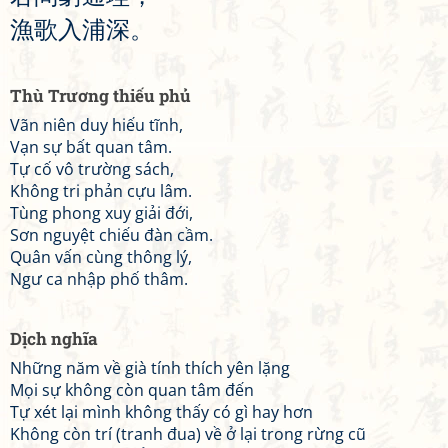
漁
歌
入
浦
深
。
Thù Trương thiếu phủ
Vãn niên duy hiếu tĩnh,
Vạn sự bất quan tâm.
Tự cố vô trường sách,
Không tri phản cựu lâm.
Tùng phong xuy giải đới,
Sơn nguyệt chiếu đàn cầm.
Quân vấn cùng thông lý,
Ngư ca nhập phố thâm.
Dịch nghĩa
Những năm về già tính thích yên lặng
Mọi sự không còn quan tâm đến
Tự xét lại mình không thấy có gì hay hơn
Không còn trí (tranh đua) về ở lại trong rừng cũ