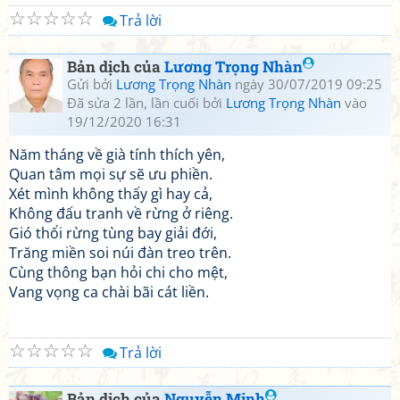
☆
☆
☆
☆
☆
Trả lời
Bản dịch của
Lương Trọng Nhàn
Gửi bởi
Lương Trọng Nhàn
ngày 30/07/2019 09:25
Đã sửa 2 lần, lần cuối bởi
Lương Trọng Nhàn
vào
19/12/2020 16:31
Năm tháng về già tính thích yên,
Quan tâm mọi sự sẽ ưu phiền.
Xét mình không thấy gì hay cả,
Không đấu tranh về rừng ở riêng.
Gió thổi rừng tùng bay giải đới,
Trăng miền soi núi đàn treo trên.
Cùng thông bạn hỏi chi cho mệt,
Vang vọng ca chài bãi cát liền.
☆
☆
☆
☆
☆
Trả lời
Bản dịch của
Nguyễn Minh