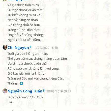
Về già thích tĩnh mịch

Sự việc chẳng quan tâm

Tự biết không mưu kế

Nên về rừng ẩn thân

Gió thông thổi áo hưu

Trăng núi soi đàn cầm

Ông hỏi về “cùng, thông”

Nghe chài ca bến đầm.
Chi Nguyen
19/02/2020 15:40
Tuổi già ưa những an nhàn.

Thế gian trăm sự, chẳng màng quan tâm.

Ưa gì mưu chước uyên thâm.

Rừng xưa trở lại, tùng lâm vui cùng.

Gió bay giải mũ lạnh lùng.

Trăng soi đầu núi, vui chung tiếng đàn.

Thông… 
Nguyễn Công Tuấn
28/03/2019 09:37
Dịch thơ của Vương Duy

Bài :
