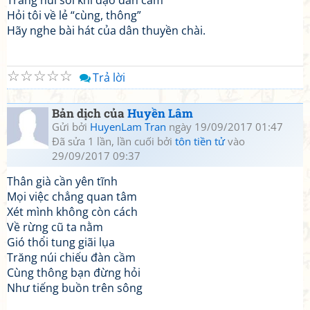
Trăng núi soi khi dạo đàn cầm
Hỏi tôi về lẻ “cùng, thông”
Hãy nghe bài hát của dân thuyền chài.
☆
☆
☆
☆
☆
Trả lời
Bản dịch của
Huyền Lâm
Gửi bởi
HuyenLam Tran
ngày 19/09/2017 01:47
Đã sửa 1 lần, lần cuối bởi
tôn tiền tử
vào
29/09/2017 09:37
Thân già cần yên tĩnh
Mọi việc chẳng quan tâm
Xét mình không còn cách
Về rừng cũ ta nằm
Gió thổi tung giãi lụa
Trăng núi chiếu đàn cầm
Cùng thông bạn đừng hỏi
Như tiếng buồn trên sông