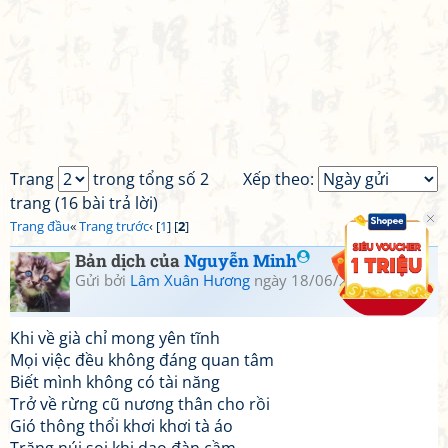
Trang
trong tổng số 2
Xếp theo:
trang (16 bài trả lời)
Trang đầu
«
Trang trước
‹ [
1
] [
2
]
Bản dịch của
Nguyễn Minh
Gửi bởi
Lâm Xuân Hương
ngày 18/06/2016 20:40
Khi về già chỉ mong yên tĩnh
Mọi việc đều không đáng quan tâm
Biết mình không có tài năng
Trở về rừng cũ nương thân cho rồi
Gió thông thổi khơi khơi tà áo