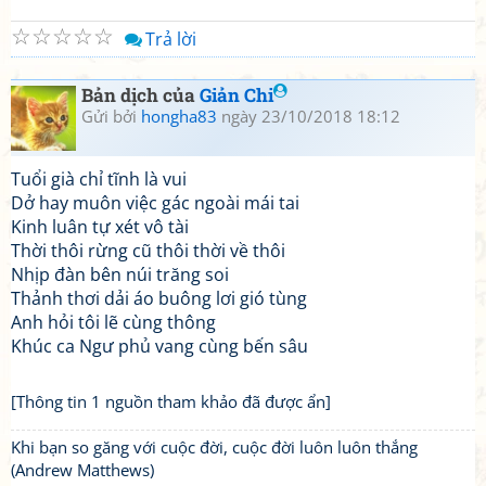
☆
☆
☆
☆
☆
Trả lời
Bản dịch của
Giản Chi
Gửi bởi
hongha83
ngày 23/10/2018 18:12
Tuổi già chỉ tĩnh là vui
Dở hay muôn việc gác ngoài mái tai
Kinh luân tự xét vô tài
Thời thôi rừng cũ thôi thời về thôi
Nhịp đàn bên núi trăng soi
Thảnh thơi dải áo buông lơi gió tùng
Anh hỏi tôi lẽ cùng thông
Khúc ca Ngư phủ vang cùng bến sâu
[Thông tin 1 nguồn tham khảo đã được ẩn]
Khi bạn so găng với cuộc đời, cuộc đời luôn luôn thắng
(Andrew Matthews)