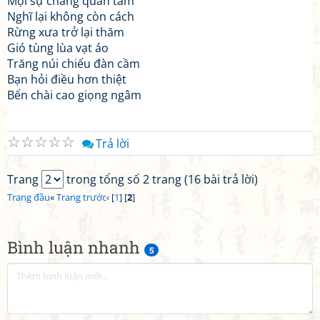
Mọi sự chẳng quan tâm
Nghĩ lại không còn cách
Rừng xưa trở lại thăm
Gió tùng lùa vạt áo
Trăng núi chiếu đàn cầm
Bạn hỏi điều hơn thiệt
Bến chài cao giọng ngâm
☆
☆
☆
☆
☆
Trả lời
Trang
trong tổng số 2 trang (16 bài trả lời)
Trang đầu
«
Trang trước
‹ [
1
] [
2
]
Bình luận nhanh
5