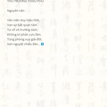
THÙ TRƯƠNG THIẾU PHỦ

Nguyên văn :

Vãn niên duy hiếu tĩnh,

Vạn sự bất quan tâm.

Tự cố vô trường sách,

Không tri phản cựu lâm.

Tùng phong xuy giải đới,

Sơn nguyệt chiếu đàn… 