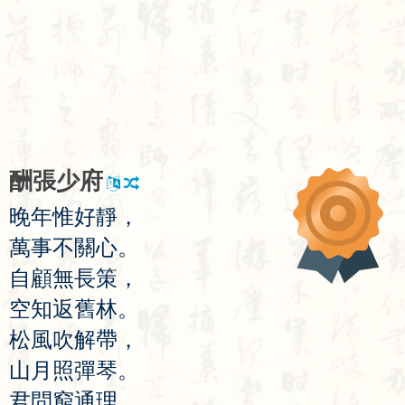
酬
張
少
府
晚
年
惟
好
靜
，
萬
事
不
關
心
。
自
顧
無
長
策
，
空
知
返
舊
林
。
松
風
吹
解
帶
，
山
月
照
彈
琴
。
君
問
窮
通
理
，