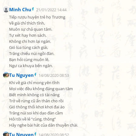
Minh Chu
21/01/2022 14:44
Tiếp rượu huyện trẻ họ Trương

Về già chỉ thích tĩnh,

Muôn sự chả quan tâm.

Tự xét hay hơn sách,

Không chi hơn lại ngàn.

Gió lùa tùng cách giải,

Trăng chiếu núi ngồi đàn.

Bạn hỏi cùng muôn lẽ,

Ngư ca khuya bến ngân.
Tu Nguyen
14/08/2020 08:53
Khi về già chỉ mong yên tĩnh

Mọi việc đều không đáng quan tâm

Biết mình không có tài năng

Trở về rừng cũ ẩn thân cho rồi

Gió thông thổi khơi khơi đai áo

Trăng núi soi khi dạo đàn cầm

Hỏi tôi về lẻ “cùng, thông”

Hãy nghe bài hát của dân thuyền chài.
Tu Nguyen
14/08/2020 08:52