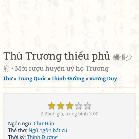
Thù Trương thiếu phủ
酬張少
府 • Mời rượu huyện uý họ Trương
Thơ
»
Trung Quốc
»
Thịnh Đường
»
Vương Duy
☆
☆
☆
☆
☆
2
3.00
Ngôn ngữ:
Chữ Hán
Thể thơ:
Ngũ ngôn bát cú
Thời kỳ:
Thịnh Đường