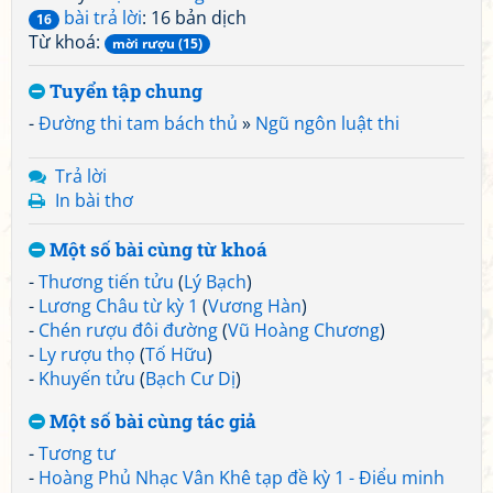
bài trả lời
: 16 bản dịch
16
Từ khoá:
mời rượu (15)
Tuyển tập chung
-
Đường thi tam bách thủ
»
Ngũ ngôn luật thi
Trả lời
In bài thơ
Một số bài cùng từ khoá
-
Thương tiến tửu
(
Lý Bạch
)
-
Lương Châu từ kỳ 1
(
Vương Hàn
)
-
Chén rượu đôi đường
(
Vũ Hoàng Chương
)
-
Ly rượu thọ
(
Tố Hữu
)
-
Khuyến tửu
(
Bạch Cư Dị
)
Một số bài cùng tác giả
-
Tương tư
-
Hoàng Phủ Nhạc Vân Khê tạp đề kỳ 1 - Điểu minh