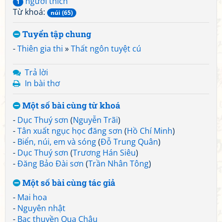
người thích
1
Từ khoá:
núi (65)
Tuyển tập chung
-
Thiên gia thi
»
Thất ngôn tuyệt cú
Trả lời
In bài thơ
Một số bài cùng từ khoá
-
Dục Thuý sơn
(
Nguyễn Trãi
)
-
Tân xuất ngục học đăng sơn
(
Hồ Chí Minh
)
-
Biển, núi, em và sóng
(
Đỗ Trung Quân
)
-
Dục Thuý sơn
(
Trương Hán Siêu
)
-
Đăng Bảo Đài sơn
(
Trần Nhân Tông
)
Một số bài cùng tác giả
-
Mai hoa
-
Nguyên nhật
-
Bạc thuyền Qua Châu