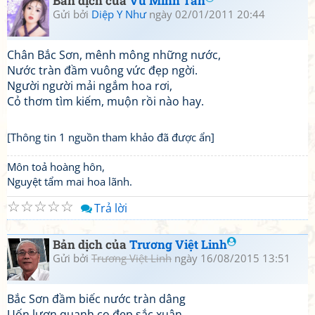
Bản dịch của
Vũ Minh Tân
Gửi bởi
Diệp Y Như
ngày 02/01/2011 20:44
Chân Bắc Sơn, mênh mông những nước,
Nước tràn đầm vuông vức đẹp ngời.
Người người mải ngắm hoa rơi,
Cỏ thơm tìm kiếm, muộn rồi nào hay.
[Thông tin 1 nguồn tham khảo đã được ẩn]
Môn toả hoàng hôn,
Nguyệt tẩm mai hoa lãnh.
☆
☆
☆
☆
☆
Trả lời
Bản dịch của
Trương Việt Linh
Gửi bởi
Trương Việt Linh
ngày 16/08/2015 13:51
Bắc Sơn đầm biếc nước tràn dâng
Uốn lượn quanh co đẹp sắc xuân