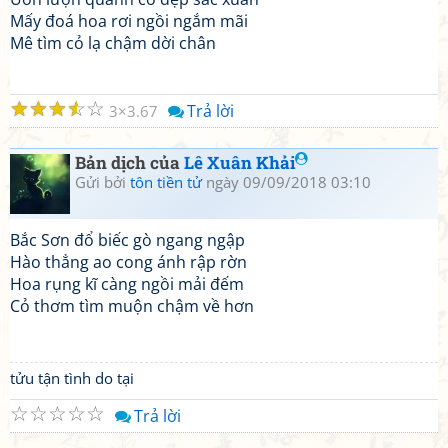
Mấy đoá hoa rơi ngồi ngắm mãi
Mê tìm cỏ lạ chậm dời chân
☆
☆
☆
☆
☆
Trả lời
3
3.67
Bản dịch của
Lê Xuân Khải
Gửi bởi
tôn tiền tử
ngày 09/09/2018 03:10
Bắc Sơn đổ biếc gò ngang ngập
Hào thẳng ao cong ánh rập rờn
Hoa rụng kĩ càng ngồi mải đếm
Cỏ thơm tìm muộn chậm về hơn
tửu tận tình do tại
☆
☆
☆
☆
☆
Trả lời