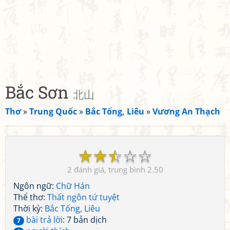
Bắc Sơn
北山
Thơ
»
Trung Quốc
»
Bắc Tống, Liêu
»
Vương An Thạch
☆
☆
☆
☆
☆
2
2.50
Ngôn ngữ:
Chữ Hán
Thể thơ:
Thất ngôn tứ tuyệt
Thời kỳ:
Bắc Tống, Liêu
bài trả lời
: 7 bản dịch
7