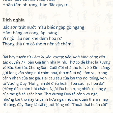
Hoãn tầm phương thảo đắc quy trì.
Dịch nghĩa
Bắc sơn trút nước mầu biếc ngập gò ngang
Hào thẳng ao cong lấp loáng
Vì ngồi lâu nên khẽ đếm hoa rơi
Thong thả tìm cỏ thơm nên về chậm
Bài bày tuyển từ
Lâm Xuyên Vương tiên sinh Kinh công văn
tập
quyển 77, bản Gia tĩnh nhà Minh. Thơ có đề khác là
Tường
vi
. Bắc Sơn tức Chung Sơn. Cuối đời nhà thơ lui về ở Kim Lăng,
gửi lòng vào sông núi chim hoa, thơ mô tả nội tâm vui trong
cảnh nhàn của tác giả. Hai câu sau của bài thơ nổi tiếng, vốn
từ Vương Duy “Hứng lan đề điểu hoãn, Toạ cửu lạc hoa đa”
(Hứng đến chim hót chậm, Ngồi lâu hoa rụng nhiều), song ý
của tác giả sâu sắc hơn. Thơ Vương Duy tả cảnh vô ngã,
nhưng bài thơ này tả cảnh hữu ngã, nét chủ quan thâm nhập
rõ ràng, đây đúng là cái người Tống nói “Thoát thai hoán cốt”.