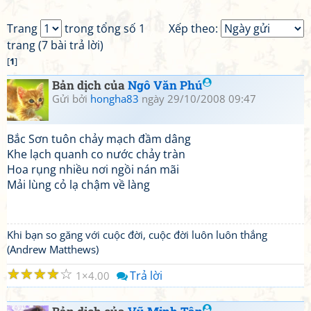
Trang
trong tổng số 1
Xếp theo:
trang (7 bài trả lời)
[
1
]
Bản dịch của
Ngô Văn Phú
Gửi bởi
hongha83
ngày 29/10/2008 09:47
Bắc Sơn tuôn chảy mạch đầm dâng
Khe lạch quanh co nước chảy tràn
Hoa rụng nhiều nơi ngồi nán mãi
Mải lùng cỏ lạ chậm về làng
Khi bạn so găng với cuộc đời, cuộc đời luôn luôn thắng
(Andrew Matthews)
☆
☆
☆
☆
☆
Trả lời
1
4.00