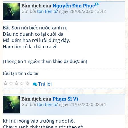
Bản dịch của
Nguyễn Đôn Phục
Gửi bởi
tôn tiền tử
ngày 28/06/2020 13:42
Bắc Sơn núi biếc nước xanh rì,
Đầu nọ quanh co lại cuối kia.
Mải đếm hoa rơi lười đứng dậy,
Ham tìm cỏ lạ chậm ra về.
[Thông tin 1 nguồn tham khảo đã được ẩn]
tửu tận tình do tại
☆
☆
☆
☆
☆
Trả lời
Bản dịch của
Phạm Sĩ Vĩ
Gửi bởi
tôn tiền tử
ngày 21/07/2020 08:34
Khí núi xông vào trướng nước hồ,
Chảy quanh chảy thẳng nước theo gò;