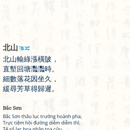
北
山
北
山
輸
綠
漲
橫
陂
，
直
塹
回
塘
灩
灩
時
。
細
數
落
花
因
坐
久
，
緩
尋
芳
草
得
歸
遲
。
Bắc Sơn
Bắc Sơn thâu lục trướng hoành pha,
Trực tiệm hồi đường diễm diễm thì.
Tế sổ lạc hoa nhân toạ cửu,