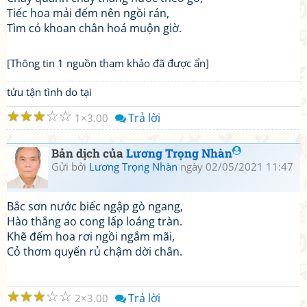
Tiếc hoa mải đếm nên ngồi rán,
Tìm cỏ khoan chân hoá muộn giờ.
[Thông tin 1 nguồn tham khảo đã được ẩn]
tửu tận tình do tại
☆
☆
☆
☆
☆
Trả lời
1
3.00
Bản dịch của
Lương Trọng Nhàn
Gửi bởi
Lương Trọng Nhàn
ngày 02/05/2021 11:47
Bắc sơn nước biếc ngập gò ngang,
Hào thẳng ao cong lấp loáng tràn.
Khẽ đếm hoa rơi ngồi ngắm mãi,
Cỏ thơm quyến rủ chậm dời chân.
☆
☆
☆
☆
☆
Trả lời
2
3.00