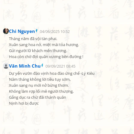
Chi Nguyen
04/06/2025 10:52
Tháng năm đã vội tàn phai.

Xuân sang hoa nở, miệt mài tỏa hương.

Gửi người lữ khách mến thương.

Hoa còn chờ đợi quân vương bên đường !
Văn Minh Chu
09/09/2021 08:45
Dự yến vườn đào vịnh hoa đào ứng chế -Lý Kiêu

Năm tháng không lời tiều tụy sớm,

Xuân sang nụ mới nở bừng thơm.

Không làm rợp lối mê người thượng,

Gắng dục ra chừ đãi thánh quân

Nịnh hơi bị được