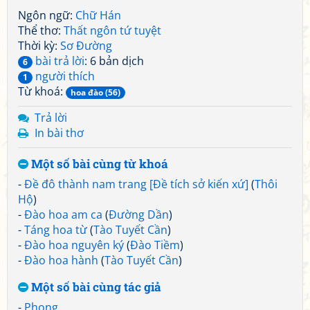
Ngôn ngữ:
Chữ Hán
Thể thơ:
Thất ngôn tứ tuyệt
Thời kỳ:
Sơ Đường
bài trả lời
: 6 bản dịch
6
người thích
1
Từ khoá:
hoa đào (56)
Trả lời
In bài thơ
Một số bài cùng từ khoá
-
Đề đô thành nam trang [Đề tích sở kiến xứ]
(
Thôi
Hộ
)
-
Đào hoa am ca
(
Đường Dần
)
-
Táng hoa từ
(
Tào Tuyết Cần
)
-
Đào hoa nguyên ký
(
Đào Tiềm
)
-
Đào hoa hành
(
Tào Tuyết Cần
)
Một số bài cùng tác giả
-
Phong