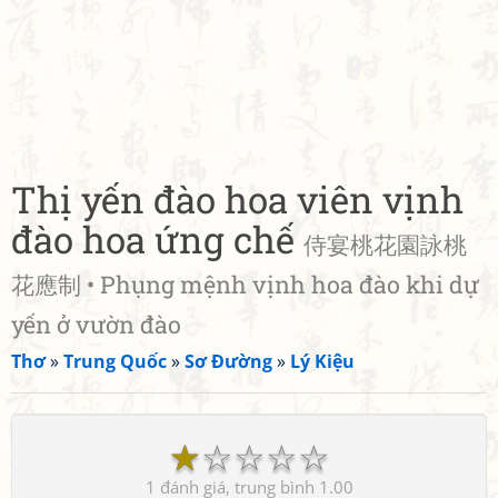
Thị yến đào hoa viên vịnh
đào hoa ứng chế
侍宴桃花園詠桃
花應制 • Phụng mệnh vịnh hoa đào khi dự
yến ở vườn đào
Thơ
»
Trung Quốc
»
Sơ Đường
»
Lý Kiệu
☆
☆
☆
☆
☆
1
1.00