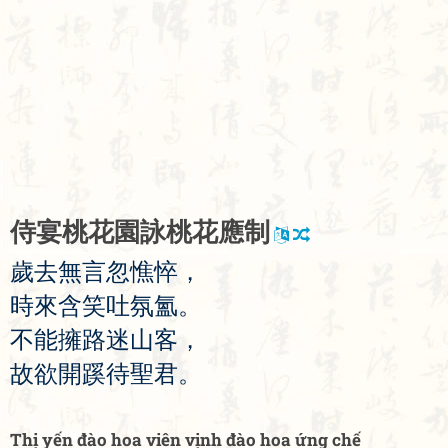
侍
宴
桃
花
園
詠
桃
花
應
制
歲
去
無
言
忽
憔
悴
，
時
來
含
笑
吐
氛
氳
。
不
能
擁
路
迷
山
客
，
故
欲
開
蹊
待
聖
君
。
Thị yến đào hoa viên vịnh đào hoa ứng chế