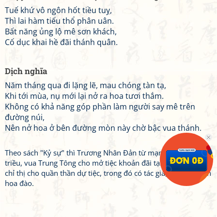
Tuế khứ vô ngôn hốt tiều tuỵ,
Thì lai hàm tiếu thổ phân uân.
Bất năng ủng lộ mê sơn khách,
Cố dục khai hề đãi thánh quân.
Dịch nghĩa
Năm tháng qua đi lặng lẽ, mau chóng tàn tạ,
Khi tới mùa, nụ mới lại nở ra hoa tươi thắm.
Không có khả năng góp phần làm người say mê trên
đường núi,
Nên nở hoa ở bên đường mòn này chờ bậc vua thánh.
Theo sách "Kỷ sự" thì Trương Nhân Đản từ mạn bắc nhập
triều, vua Trung Tông cho mở tiệc khoản đãi tại vườn đào. Lại
chỉ thị cho quần thần dự tiệc, trong đó có tác giả, làm thơ vịnh
hoa đào.