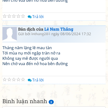
Nên chờ vua đến nở hoa bên đường
☆
☆
☆
☆
☆
Trả lời
Bản dịch của
Lê Nam Thắng
Gửi bởi
lnthang281
ngày 08/06/2024 17:32
Tháng năm lặng lẽ mau tàn
Tới mùa nụ mới ngập tràn nở ra
Không say mê được người qua
Nên chờ vua đến nở hoa bên đường
☆
☆
☆
☆
☆
Trả lời
Bình luận nhanh
2