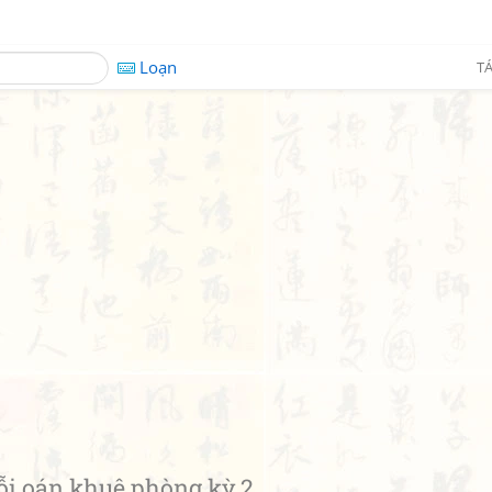
Loạn
TÁ
 oán khuê phòng kỳ 2