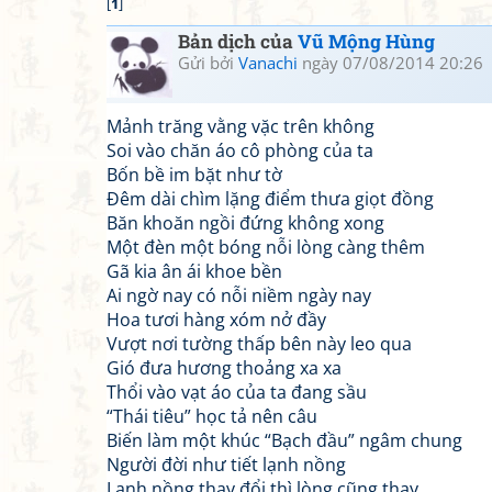
[
1
]
Bản dịch của
Vũ Mộng Hùng
Gửi bởi
Vanachi
ngày 07/08/2014 20:26
Mảnh trăng vằng vặc trên không
Soi vào chăn áo cô phòng của ta
Bốn bề im bặt như tờ
Đêm dài chìm lặng điểm thưa giọt đồng
Băn khoăn ngồi đứng không xong
Một đèn một bóng nỗi lòng càng thêm
Gã kia ân ái khoe bền
Ai ngờ nay có nỗi niềm ngày nay
Hoa tươi hàng xóm nở đầy
Vượt nơi tường thấp bên này leo qua
Gió đưa hương thoảng xa xa
Thổi vào vạt áo của ta đang sầu
“Thái tiêu” học tả nên câu
Biến làm một khúc “Bạch đầu” ngâm chung
Người đời như tiết lạnh nồng
Lạnh nồng thay đổi thì lòng cũng thay