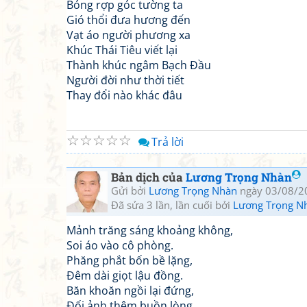
Bóng rợp góc tường ta
Gió thổi đưa hương đến
Vạt áo người phương xa
Khúc Thái Tiêu viết lại
Thành khúc ngâm Bạch Đầu
Người đời như thời tiết
Thay đổi nào khác đâu
☆
☆
☆
☆
☆
Trả lời
Bản dịch của
Lương Trọng Nhàn
Gửi bởi
Lương Trọng Nhàn
ngày 03/08/2
Đã sửa 3 lần, lần cuối bởi
Lương Trọng N
Mảnh trăng sáng khoảng không,
Soi áo vào cô phòng.
Phăng phắt bốn bề lặng,
Đêm dài giọt lậu đồng.
Băn khoăn ngồi lại đứng,
Đối ảnh thêm buồn lòng.