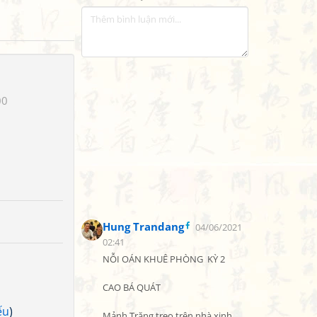
00
Hung Trandang
04/06/2021
02:41
NỖI OÁN KHUÊ PHÒNG  KỲ 2

CAO BÁ QUÁT

ếu
)
Mảnh Trăng treo trên nhà xinh
