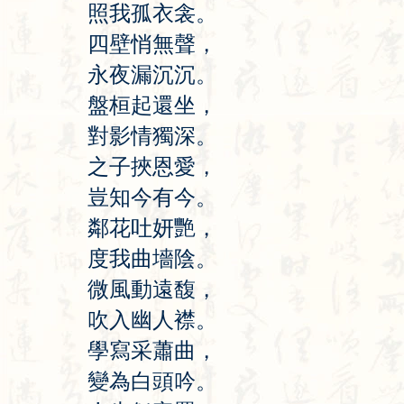
照
我
孤
衣
衾
。
四
壁
悄
無
聲
，
永
夜
漏
沉
沉
。
盤
桓
起
還
坐
，
對
影
情
獨
深
。
之
子
挾
恩
愛
，
豈
知
今
有
今
。
鄰
花
吐
妍
艷
，
度
我
曲
墻
陰
。
微
風
動
遠
馥
，
吹
入
幽
人
襟
。
學
寫
采
蕭
曲
，
變
為
白
頭
吟
。