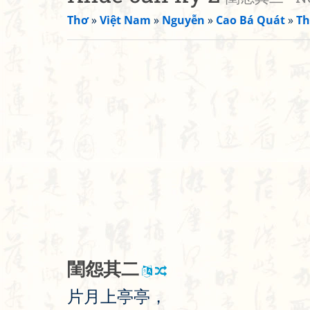
Thơ
»
Việt Nam
»
Nguyễn
»
Cao Bá Quát
»
Th
閨
怨
其
二
片
月
上
亭
亭
，