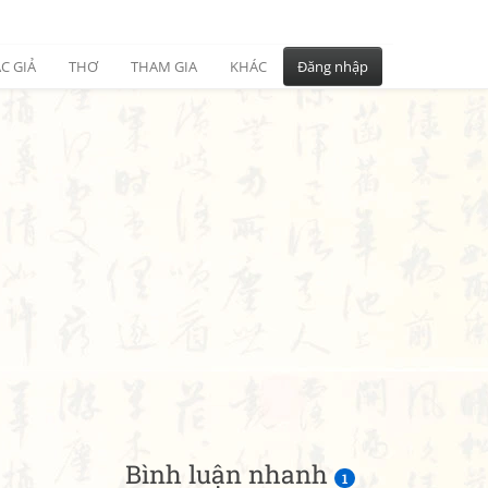
C GIẢ
THƠ
THAM GIA
KHÁC
Đăng nhập
Bình luận nhanh
1