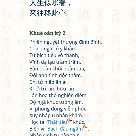
人
生
似
寒
署
，
來
往
移
此
心
。
Khuê oán kỳ 2
Phiến nguyệt thượng đình đình,
Chiếu ngã cô y khâm.
Tứ bích tiễu vô thanh,
Vĩnh dạ lậu trầm trầm.
Bàn hoàn khởi hoàn toạ,
Đối ảnh tình độc thâm.
Chi tử hiệp ân ái,
Khởi tri kim hữu kim.
Lân hoa thổ nghiên diễm,
Độ ngã khúc tường âm.
Vi phong động viễn phức,
Xuy nhập u nhân khâm.
Học tả “
Thái tiêu
” khúc,
Biến vi “
Bạch đầu ngâm
”.
Nhân sinh tự hàn thự,