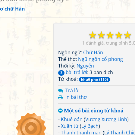
ơ chữ Hán
☆
☆
☆
☆
☆
1
5.
Ngôn ngữ:
Chữ Hán
Thể thơ:
Ngũ ngôn cổ phong
Thời kỳ:
Nguyễn
bài trả lời
: 3 bản dịch
3
Từ khoá:
khuê phụ (110)
Trả lời
In bài thơ
Một số bài cùng từ khoá
-
Khuê oán
(
Vương Xương Linh
)
-
Xuân tứ
(
Lý Bạch
)
-
Thanh thanh mạn
(
Lý Thanh Chi