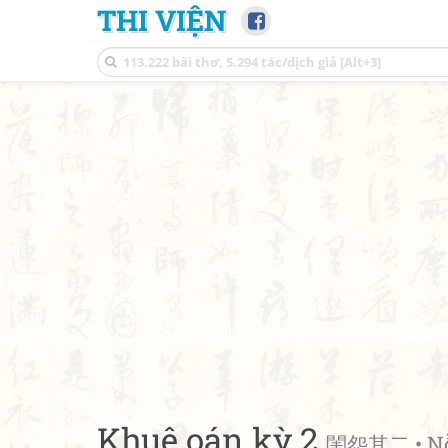
THI VIỆN
Khuê oán kỳ 2
閨怨其二 • Nỗi