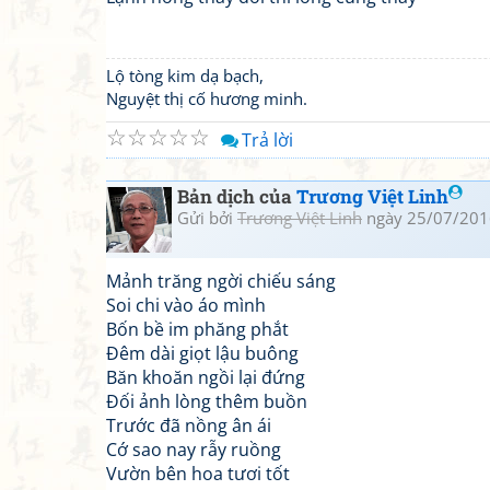
Lộ tòng kim dạ bạch,
Nguyệt thị cố hương minh.
☆
☆
☆
☆
☆
Trả lời
Bản dịch của
Trương Việt Linh
Gửi bởi
Trương Việt Linh
ngày 25/07/201
Mảnh trăng ngời chiếu sáng
Soi chi vào áo mình
Bốn bề im phăng phắt
Đêm dài giọt lậu buông
Băn khoăn ngồi lại đứng
Đối ảnh lòng thêm buồn
Trước đã nồng ân ái
Cớ sao nay rẫy ruồng
Vườn bên hoa tươi tốt