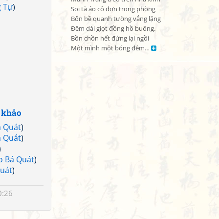
 Tự
)
Soi tà áo cô đơn trong phòng

Bốn bề quanh tường vắng lặng

Đêm dài giọt đồng hồ buông.

Bồn chồn hết đứng lại ngồi

Một mình một bóng đêm… 
 khảo
á Quát
)
á Quát
)
)
o Bá Quát
)
uát
)
0:26